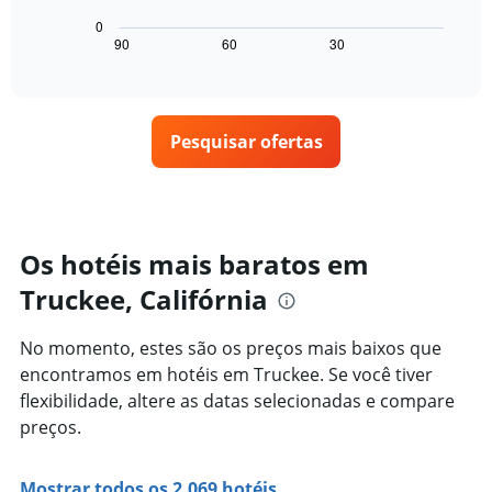
gráfico
quarto
estrelas
a
para
0
O
seguir
hoje
90
60
30
End
gráfico
of
exibe
encontrado
interactive
tem
como
nos
chart
1
o
últimos
eixo
preço
3
X
Pesquisar ofertas
de
dias
exibindo
um
categorias
quarto
de
varia
hotéis
de
por
acordo
Os hotéis mais baratos em
estrelas.
com
O
Truckee, Califórnia
a
gráfico
aproximação
tem
da
No momento, estes são os preços mais baixos que
1
data
eixo
encontramos em hotéis em Truckee. Se você tiver
de
Y
estadia
flexibilidade, altere as datas selecionadas e compare
exibindo
O
preços.
o
gráfico
preço
tem
médio
1
Mostrar todos os 2.069 hotéis