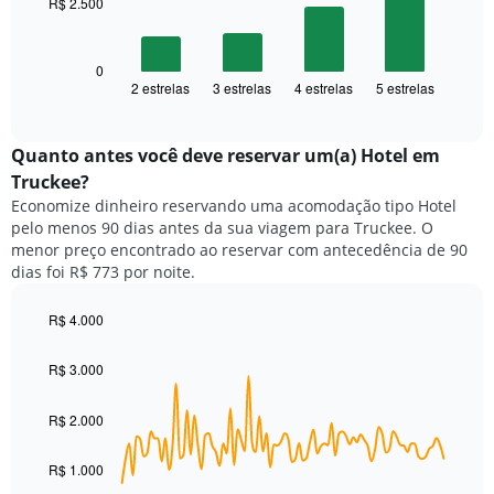
R$ 2.500
O
gráfico
gráfico
tem
a
1
seguir
0
eixo
2 estrelas
3 estrelas
4 estrelas
5 estrelas
exibe
End
X
of
o
exibindo
interactive
preço
chart
categorias
médio
Quanto antes você deve reservar um(a) Hotel em
de
de
Truckee?
hotéis
um
por
Economize dinheiro reservando uma acomodação tipo Hotel
quarto
estrelas.
pelo menos 90 dias antes da sua viagem para Truckee. O
neste
O
menor preço encontrado ao reservar com antecedência de 90
fim
gráfico
dias foi R$ 773 por noite.
de
tem
semana
1
encontrado
R$ 4.000
eixo
nos
Line
Chart
Y
graphic.
chart
últimos
exibindo
R$ 3.000
with
3
o
90
dias,
preço
data
R$ 2.000
agrupado
points.
médio
pela
de
classificação
R$ 1.000
O
um
por