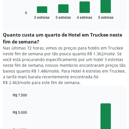
gráfico
eixo
a
X
seguir
0
exibindo
2 estrelas
3 estrelas
4 estrelas
5 estrelas
exibe
End
dias
of
o
interactive
da
preço
chart
semana.
médio
Quanto custa um quarto de Hotel em Truckee neste
O
de
fim de semana?
gráfico
um
Nas últimas 72 horas, vimos os preços para hotéis em Truckee
tem
quarto
1
neste fim de semana por tão pouco quanto R$ 1.362/noite. Se
para
eixo
você está procurando especificamente por um hotel 3 estrelas
hoje
Y
neste fim de semana, nossos membros encontraram preços tão
e
exibindo
baixos quanto R$ 1.486/noite. Para Hotel 4 estrelas em Truckee,
encontrado
o
a tarifa mais barata recentemente encontrada foi
nos
preço
R$ 2.463/noite para este fim de semana.
últimos
médio
3
de
dias,
R$ 7.500
um
agrupado
Bar
Chart
quarto
pela
graphic.
chart
with
classificação
R$ 5.000
4
por
bars.
estrelas
O