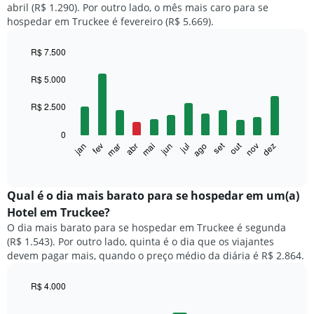
abril (R$ 1.290). Por outro lado, o mês mais caro para se
hospedar em Truckee é fevereiro (R$ 5.669).
R$ 7.500
Bar
Chart
graphic.
chart
R$ 5.000
with
12
R$ 2.500
bars.
0
O
set
out
fev
mai
ago
nov
mar
jun
dez
jan
abr
jul
gráfico
End
of
a
interactive
seguir
chart
exibe
Qual é o dia mais barato para se hospedar em um(a)
o
Hotel em Truckee?
preço
O dia mais barato para se hospedar em Truckee é segunda
médio
(R$ 1.543). Por outro lado, quinta é o dia que os viajantes
de
devem pagar mais, quando o preço médio da diária é R$ 2.864.
um
quarto
a
R$ 4.000
cada
Bar
Chart
mês
graphic.
chart