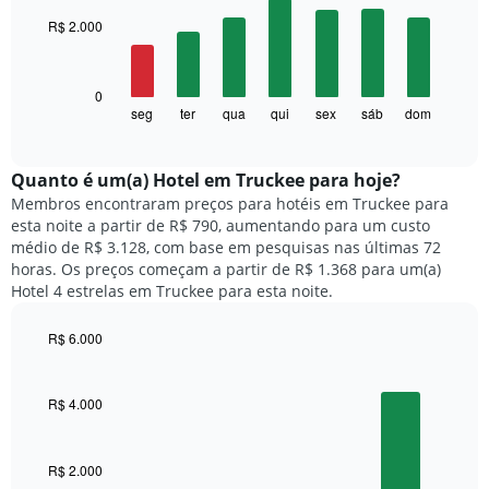
with
O
R$ 2.000
7
gráfico
bars.
tem
1
O
0
eixo
gráfico
seg
ter
qua
qui
sex
sáb
dom
End
X
of
a
exibindo
interactive
seguir
chart
meses.
exibe
Quanto ​é um(a) Hotel em Truckee para hoje?
O
o
gráfico
Membros encontraram preços para hotéis em Truckee para
preço
tem
esta noite a partir de R$ 790, aumentando para um custo
médio
1
médio de R$ 3.128, com base em pesquisas nas últimas 72
de
eixo
horas. Os preços começam a partir de R$ 1.368 para um(a)
um
Y
Hotel 4 estrelas em Truckee para esta noite.
quarto
exibindo
para
o
R$ 6.000
cada
preço
dia
Bar
Chart
médio
graphic.
chart
da
de
with
semana
R$ 4.000
um
4
O
quarto
bars.
gráfico
tem
R$ 2.000
O
1