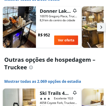
de
eixo
um
X
quarto
Donner Lake Inn
exibindo
neste
o
10070 Gregory Place, Truckee, CA, Estados Unidos
fim
número
8,9 km do centro da cidade
de
de
semana
dias
encontrado
antes
R$ 952
nos
da
Ver oferta
últimos
estadia
3
O
dias
gráfico
tem
Outras opções de hospedagem –
1
eixo
Truckee
Y
exibindo
o
Mostrar todas as 2.069 opções de estadia
preço
médio
de
Ski Trails 4058
um
3 estrelas
Excelente 10,0
quarto
4058 Coyote Fork, Truckee, CA, Estados Unidos