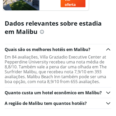
neste
o
oferta
fim
número
de
de
semana
dias
Dados relevantes sobre estadia
encontrado
antes
nos
da
em Malibu
últimos
estadia
3
O
dias
gráfico
tem
Quais são os melhores hotéis em Malibu?
1
Em 84 avaliações, Villa Graziadio Executive Center at
eixo
Pepperdine University recebeu uma nota média de
Y
8,8/10. Também vale a pena dar uma olhada em The
exibindo
Surfrider Malibu, que recebeu nota 7,9/10 em 393
o
avaliações. Malibu Beach Inn também pode ser uma
preço
boa opção, com nota 8,9/10 from 655 avaliações.
médio
de
Quanto custa um hotel econômico em Malibu?
um
quarto
A região de Malibu tem quantos hotéis?