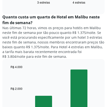
exibindo
3 estrelas
4 estrelas
exibe
End
dias
of
o
interactive
da
preço
chart
semana.
médio
Quanto custa um quarto de Hotel em Malibu neste
O
de
fim de semana?
gráfico
um
Nas últimas 72 horas, vimos os preços para hotéis em Malibu
tem
quarto
1
neste fim de semana por tão pouco quanto R$ 1.375/noite. Se
para
eixo
você está procurando especificamente por um hotel 3 estrelas
hoje
Y
neste fim de semana, nossos membros encontraram preços tão
e
exibindo
baixos quanto R$ 1.375/noite. Para Hotel 4 estrelas em Malibu,
encontrado
o
a tarifa mais barata recentemente encontrada foi
nos
preço
R$ 3.804/noite para este fim de semana.
últimos
médio
3
de
dias,
R$ 4.000
um
agrupado
Bar
Chart
quarto
pela
graphic.
chart
with
classificação
2
por
bars.
R$ 2.000
estrelas
O
O
gráfico
gráfico
tem
a