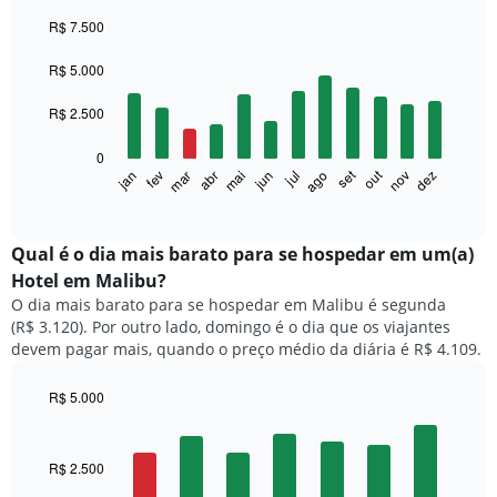
R$ 7.500
Bar
Chart
graphic.
chart
R$ 5.000
with
12
R$ 2.500
bars.
0
O
set
out
fev
mai
ago
nov
mar
jun
dez
jan
abr
jul
gráfico
End
of
a
interactive
seguir
chart
exibe
Qual é o dia mais barato para se hospedar em um(a)
o
Hotel em Malibu?
preço
O dia mais barato para se hospedar em Malibu é segunda
médio
(R$ 3.120). Por outro lado, domingo é o dia que os viajantes
de
devem pagar mais, quando o preço médio da diária é R$ 4.109.
um
quarto
a
R$ 5.000
cada
Bar
Chart
mês
graphic.
chart
with
O
R$ 2.500
7
gráfico
bars.