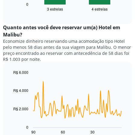
1
seguir
0
eixo
3 estrelas
4 estrelas
exibe
End
X
of
o
exibindo
interactive
preço
chart
categorias
médio
Quanto antes você deve reservar um(a) Hotel em
de
de
Malibu?
hotéis
um
por
Economize dinheiro reservando uma acomodação tipo Hotel
quarto
estrelas.
pelo menos 58 dias antes da sua viagem para Malibu. O menor
neste
O
preço encontrado ao reservar com antecedência de 58 dias foi
fim
gráfico
R$ 1.003 por noite.
de
tem
semana
1
encontrado
R$ 6.000
eixo
nos
Line
Chart
Y
graphic.
chart
últimos
exibindo
with
3
R$ 4.000
o
90
dias,
preço
data
agrupado
points.
médio
pela
de
R$ 2.000
classificação
O
um
por
gráfico
quarto
estrelas
a
para
0
O
seguir
hoje
90
60
30
End