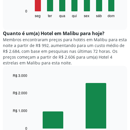
tem
1
O
0
eixo
gráfico
seg
ter
qua
qui
sex
sáb
dom
End
X
of
a
exibindo
interactive
seguir
chart
meses.
exibe
Quanto ​é um(a) Hotel em Malibu para hoje?
O
o
gráfico
Membros encontraram preços para hotéis em Malibu para esta
preço
tem
noite a partir de R$ 992, aumentando para um custo médio de
médio
1
R$ 2.684, com base em pesquisas nas últimas 72 horas. Os
de
eixo
preços começam a partir de R$ 2.606 para um(a) Hotel 4
um
Y
estrelas em Malibu para esta noite.
quarto
exibindo
para
o
R$ 3.000
cada
preço
dia
Bar
Chart
médio
graphic.
chart
da
de
with
semana
R$ 2.000
um
2
O
quarto
bars.
gráfico
tem
R$ 1.000
O
1
gráfico
eixo
a
X
seguir
0