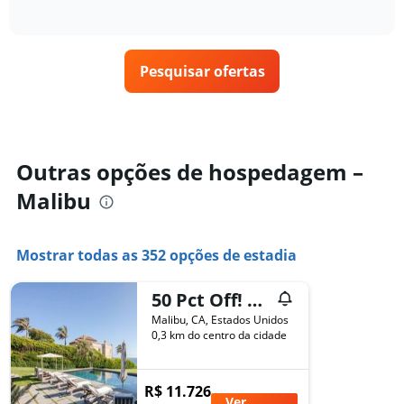
gráfico
of
exibe
encontrado
interactive
tem
como
nos
chart
1
o
últimos
eixo
preço
3
X
Pesquisar ofertas
de
dias
exibindo
um
categorias
quarto
de
varia
hotéis
de
por
acordo
Outras opções de hospedagem –
estrelas.
com
O
Malibu
a
gráfico
aproximação
tem
da
1
data
Mostrar todas as 352 opções de estadia
eixo
de
Y
estadia
exibindo
50 Pct Off! Malibu Ocean Escape, Pool, Walk To Beach
O
o
gráfico
Malibu, CA, Estados Unidos
preço
tem
0,3 km do centro da cidade
médio
1
de
eixo
um
X
R$ 11.726
quarto
exibindo
Ver