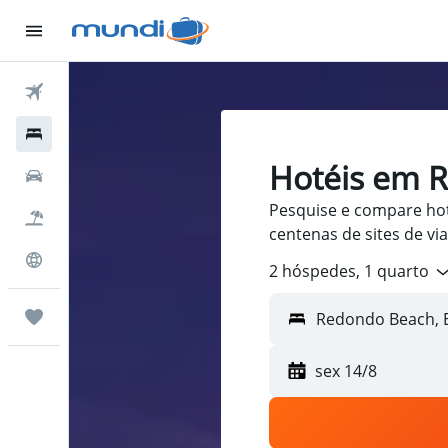
Passagens Aéreas
Hospedagens
Hotéis em 
Carros
Pesquise e compare ho
Pacotes
centenas de sites de v
Explore
2 hóspedes, 1 quarto
Trips
sex 14/8