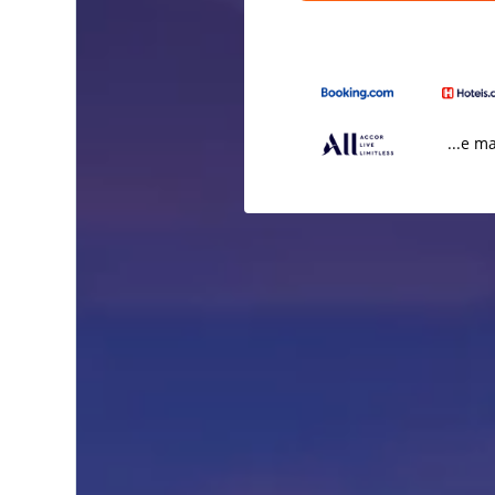
...e m