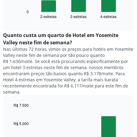
X
a
exibindo
seguir
0
dias
2 estrelas
3 estrelas
4 estrelas
exibe
End
da
of
o
semana.
interactive
preço
chart
O
médio
Quanto custa um quarto de Hotel em Yosemite
gráfico
de
tem
Valley neste fim de semana?
um
1
Nas últimas 72 horas, vimos os preços para hotéis em Yosemite
quarto
eixo
Valley neste fim de semana por tão pouco quanto
para
Y
R$ 1.630/noite. Se você está procurando especificamente por
hoje
exibindo
um hotel 3 estrelas neste fim de semana, nossos membros
e
o
encontraram preços tão baixos quanto R$ 3.178/noite. Para
encontrado
preço
Hotel 4 estrelas em Yosemite Valley, a tarifa mais barata
nos
médio
recentemente encontrada foi R$ 6.117/noite para este fim de
últimos
de
semana.
3
um
dias,
quarto
agrupado
R$ 7.500
pela
Bar
Chart
classificação
graphic.
chart
por
with
R$ 5.000
3
estrelas
bars.
O