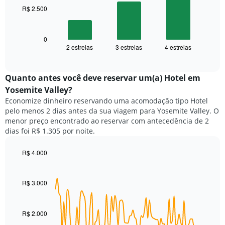
gráfico
R$ 2.500
O
tem
gráfico
1
a
eixo
seguir
0
X
2 estrelas
3 estrelas
4 estrelas
exibe
End
exibindo
of
o
categorias
interactive
preço
chart
de
médio
Quanto antes você deve reservar um(a) Hotel em
hotéis
de
por
Yosemite Valley?
um
estrelas.
Economize dinheiro reservando uma acomodação tipo Hotel
quarto
O
pelo menos 2 dias antes da sua viagem para Yosemite Valley. O
neste
gráfico
menor preço encontrado ao reservar com antecedência de 2
fim
tem
dias foi R$ 1.305 por noite.
de
1
semana
eixo
encontrado
R$ 4.000
Y
nos
Line
Chart
exibindo
graphic.
chart
últimos
o
with
3
R$ 3.000
preço
90
dias,
médio
data
agrupado
de
points.
pela
um
R$ 2.000
classificação
quarto
O