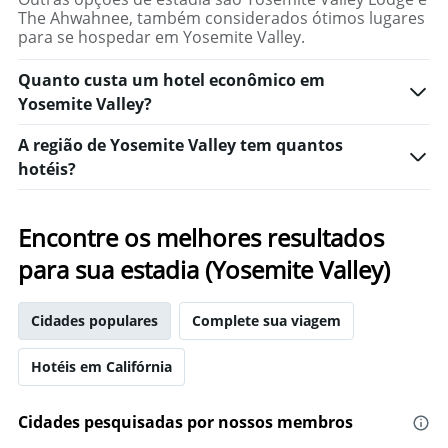
1
de
The Ahwahnee, também considerados ótimos lugares
eixo
um
para se hospedar em Yosemite Valley.
X
quarto
exibindo
neste
Quanto custa um hotel econômico em
o
fim
número
Yosemite Valley?
de
de
semana
dias
A região de Yosemite Valley tem quantos
encontrado
antes
hotéis?
nos
da
últimos
estadia
3
O
dias
Encontre os melhores resultados
gráfico
tem
para sua estadia (Yosemite Valley)
1
eixo
Y
Cidades populares
Complete sua viagem
exibindo
o
preço
Hotéis em Califórnia
médio
de
Cidades pesquisadas por nossos membros
um
quarto