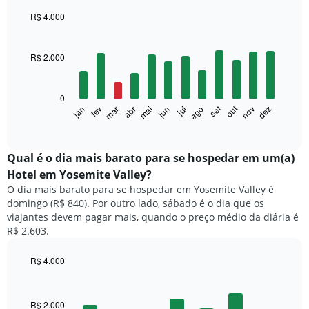
R$ 4.000
Bar
Chart
graphic.
chart
with
R$ 2.000
12
bars.
0
O
set
out
fev
mai
ago
nov
mar
jun
dez
jan
abr
jul
gráfico
End
of
a
interactive
seguir
chart
exibe
Qual é o dia mais barato para se hospedar em um(a)
o
Hotel em Yosemite Valley?
preço
O dia mais barato para se hospedar em Yosemite Valley é
médio
domingo (R$ 840). Por outro lado, sábado é o dia que os
de
viajantes devem pagar mais, quando o preço médio da diária é
um
R$ 2.603.
quarto
a
cada
R$ 4.000
mês
Bar
Chart
O
graphic.
chart
with
gráfico
R$ 2.000
7