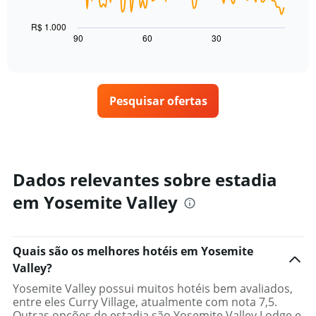
por
para
gráfico
estrelas
hoje
a
R$ 1.000
O
encontrado
seguir
90
60
30
End
gráfico
of
nos
exibe
interactive
tem
últimos
como
chart
1
3
o
eixo
dias
preço
X
Pesquisar ofertas
de
exibindo
um
categorias
quarto
de
varia
hotéis
de
por
acordo
Dados relevantes sobre estadia
estrelas.
com
O
em Yosemite Valley
a
gráfico
aproximação
tem
da
1
data
eixo
Quais são os melhores hotéis em Yosemite
de
Y
estadia
Valley?
exibindo
O
o
Yosemite Valley possui muitos hotéis bem avaliados,
gráfico
preço
entre eles Curry Village, atualmente com nota 7,5.
tem
médio
Outras opções de estadia são Yosemite Valley Lodge e