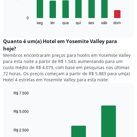
tem
bars.
1
eixo
O
0
X
gráfico
seg
ter
qua
qui
sex
sáb
dom
End
exibindo
of
a
meses.
interactive
seguir
chart
O
exibe
Quanto ​é um(a) Hotel em Yosemite Valley para
gráfico
o
tem
hoje?
preço
1
Membros encontraram preços para hotéis em Yosemite Valley
médio
eixo
para esta noite a partir de R$ 1.543, aumentando para um
de
Y
custo médio de R$ 4.079, com base em pesquisas nas últimas
um
exibindo
72 horas. Os preços começam a partir de R$ 5.883 para um(a)
quarto
o
Hotel 4 estrelas em Yosemite Valley para esta noite.
para
preço
cada
médio
dia
R$ 7.500
de
da
Bar
um
Chart
semana
graphic.
chart
quarto
O
with
R$ 5.000
3
gráfico
bars.
tem
1
R$ 2.500
O
eixo
gráfico