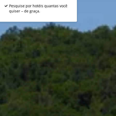
Pesquise por hotéis quantas você
quiser – de graça.