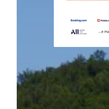
...e m