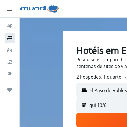
Passagens Aéreas
Hospedagens
Hotéis em E
Carros
Pesquise e compare hot
Pacotes
centenas de sites de v
Explore
2 hóspedes, 1 quarto
Trips
qui 13/8