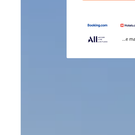
...e m