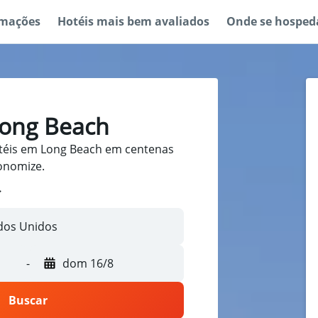
rmações
Hotéis mais bem avaliados
Onde se hosped
Long Beach
téis em Long Beach em centenas
conomize.
-
dom 16/8
Buscar