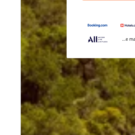
...e m