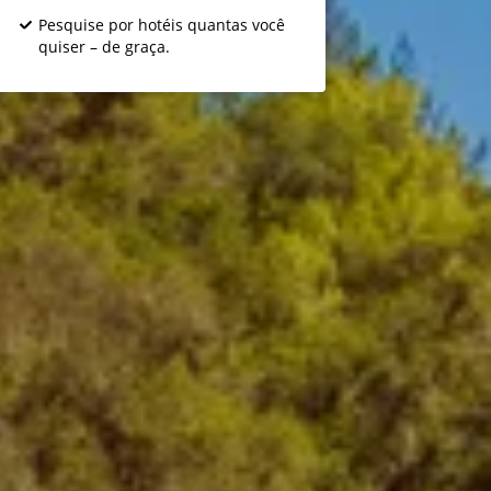
Pesquise por hotéis quantas você
quiser – de graça.