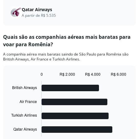
Qatar Airways
A partir de R$ 5.535
Quais são as companhias aéreas mais baratas para
voar para Romênia?
A companhia aérea mais baratas saindo de São Paulo para Romênia são
British Airways, Air France e Turkish Airlines.
0
R$ 2.000
R$ 4.000
R$ 6.000
Bar
Chart
graphic.
chart
British Airways
with
4
bars.
Air France
The
Turkish Airlines
chart
has
1
Qatar Airways
X
End
of