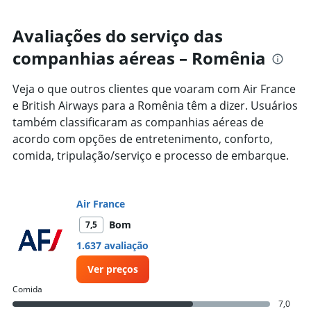
Range:
interactive
8
chart
categories.
Avaliações do serviço das
The
chart
companhias aéreas – Romênia
has
1
Veja o que outros clientes que voaram com Air France
Y
e British Airways para a Romênia têm a dizer. Usuários
axis
displaying
também classificaram as companhias aéreas de
%
acordo com opções de entretenimento, conforto,
de
comida, tripulação/serviço e processo de embarque.
popularidade.
Range:
0
to
Air France
100.
Bom
7,5
1.637 avaliação
Ver preços
Comida
7,0