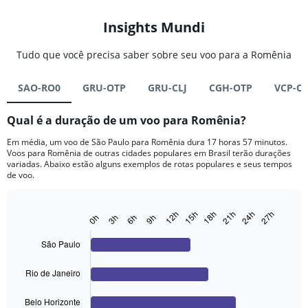
Insights Mundi
Tudo que você precisa saber sobre seu voo para a Romênia
SAO-RO0
GRU-OTP
GRU-CLJ
CGH-OTP
VCP-O
Qual é a duração de um voo para Romênia?
Em média, um voo de São Paulo para Romênia dura 17 horas 57 minutos.
Voos para Romênia de outras cidades populares em Brasil terão durações
variadas. Abaixo estão alguns exemplos de rotas populares e seus tempos
de voo.
27h
12h
24h
21h
18h
15h
0h
9h
6h
3h
Bar
Chart
graphic.
chart
with
São Paulo
4
bars.
Rio de Janeiro
The
chart
Belo Horizonte