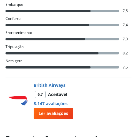
Embarque
7,5
Conforto
7,4
Entretenimento
7,0
Tripulação
8,2
Nota geral
7,5
British Airways
Aceitável
6,7
8.147 avaliações
Ler avaliações