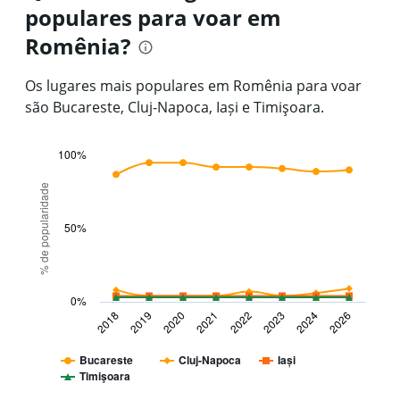
populares para voar em
14
categories.
Romênia?
The
chart
has
Os lugares mais populares em Romênia para voar
1
são Bucareste, Cluj-Napoca, Iași e Timişoara.
Y
axis
displaying
100%
values.
Line
Chart
Range:
graphic.
chart
% de popularidade
-10
with
4
to
50%
lines.
30.
The
chart
has
0%
1
2018
2019
2020
2021
2022
2023
2024
2026
X
axis
Bucareste
Cluj-Napoca
Iași
displaying
Timişoara
categories.
End
of