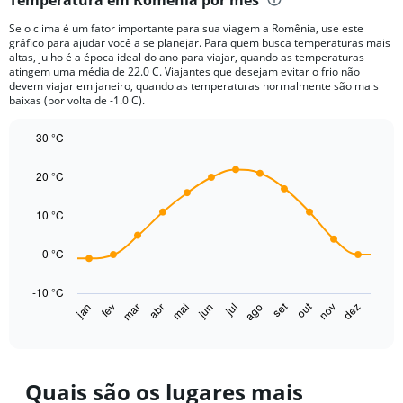
Range:
12
Se o clima é um fator importante para sua viagem a Romênia, use este
categories.
gráfico para ajudar você a se planejar. Para quem busca temperaturas mais
The
altas, julho é a época ideal do ano para viajar, quando as temperaturas
chart
atingem uma média de 22.0 C. Viajantes que desejam evitar o frio não
devem viajar em janeiro, quando as temperaturas normalmente são mais
has
baixas (por volta de -1.0 C).
1
Y
30 °C
axis
displaying
Line
Chart
graphic.
chart
values.
20 °C
with
Range:
14
0
data
10 °C
to
points.
100.
0 °C
The
chart
-10 °C
has
out
set
fev
mai
ago
nov
jan
abr
jul
mar
jun
dez
1
End
of
X
interactive
axis
chart
displaying
categories.
Quais são os lugares mais
Range: