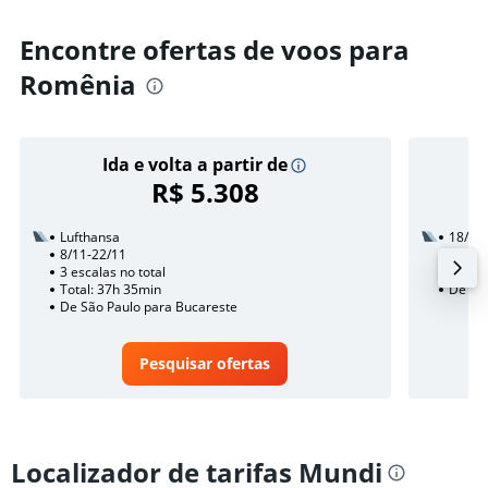
Encontre ofertas de voos para
Romênia
Ida e volta a partir de
R$ 5.308
Lufthansa
18/8
8/11-22/11
1 esca
3 escalas no total
Total:
Total: 37h 35min
De Sã
De São Paulo para Bucareste
Pesquisar ofertas
Localizador de tarifas Mundi