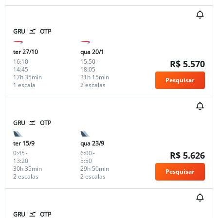
GRU
OTP
ter 27/10
qua 20/1
16:10
-
15:50
-
R$ 5.570
14:45
18:05
17h 35min
31h 15min
Pesquisar
1 escala
2 escalas
GRU
OTP
ter 15/9
qua 23/9
0:45
-
6:00
-
R$ 5.626
13:20
5:50
30h 35min
29h 50min
Pesquisar
2 escalas
2 escalas
GRU
OTP