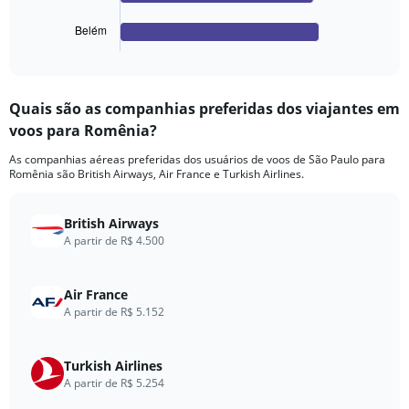
has
1
Belém
X
End
of
axis
interactive
displaying
chart
categories.
Quais são as companhias preferidas dos viajantes em
Range:
voos para Romênia?
4
categories.
As companhias aéreas preferidas dos usuários de voos de São Paulo para
The
Romênia são British Airways, Air France e Turkish Airlines.
chart
has
1
British Airways
Y
A partir de R$ 4.500
axis
displaying
values.
Air France
Range:
A partir de R$ 5.152
0
to
1620.
Turkish Airlines
A partir de R$ 5.254