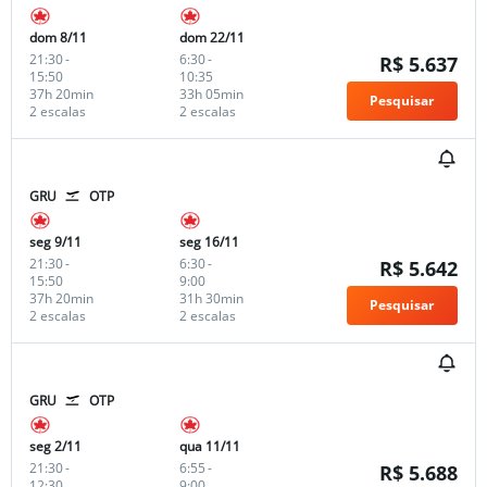
dom 8/11
dom 22/11
21:30
-
6:30
-
R$ 5.637
15:50
10:35
37h 20min
33h 05min
Pesquisar
2 escalas
2 escalas
GRU
OTP
seg 9/11
seg 16/11
21:30
-
6:30
-
R$ 5.642
15:50
9:00
37h 20min
31h 30min
Pesquisar
2 escalas
2 escalas
GRU
OTP
seg 2/11
qua 11/11
21:30
-
6:55
-
R$ 5.688
12:30
9:00