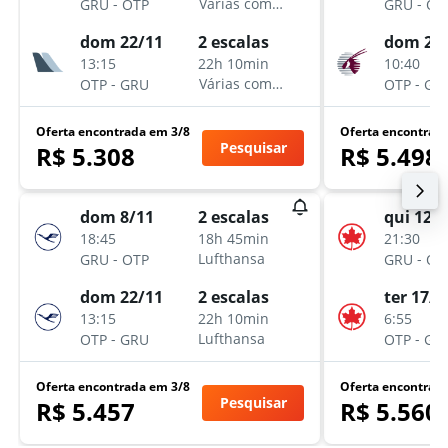
-
-
Várias companhias aéreas
GRU
OTP
GRU
OT
dom 22/11
dom 27
2 escalas
13:15
10:40
22h 10min
-
-
Várias companhias aéreas
OTP
GRU
OTP
GR
Oferta encontrada em 3/8
Oferta encontrad
Pesquisar
R$ 5.308
R$ 5.498
dom 8/11
qui 12/
2 escalas
18:45
21:30
18h 45min
-
-
Lufthansa
GRU
OTP
GRU
OT
dom 22/11
ter 17/1
2 escalas
13:15
6:55
22h 10min
-
-
Lufthansa
OTP
GRU
OTP
GR
Oferta encontrada em 3/8
Oferta encontrad
Pesquisar
R$ 5.457
R$ 5.560