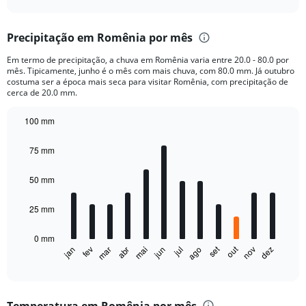
axis
interactive
displaying
chart
categories.
Precipitação em Romênia por mês
Range:
4
Em termo de precipitação, a chuva em Romênia varia entre 20.0 - 80.0 por
categories.
mês. Tipicamente, junho é o mês com mais chuva, com 80.0 mm. Já outubro
The
costuma ser a época mais seca para visitar Romênia, com precipitação de
chart
cerca de 20.0 mm.
has
1
100 mm
Y
Bar
Chart
axis
graphic.
chart
75 mm
displaying
with
12
values.
bars.
50 mm
Range:
0
The
to
25 mm
chart
6000.
has
0 mm
1
out
set
fev
mai
ago
nov
jan
abr
jul
mar
jun
dez
X
End
of
axis
interactive
displaying
chart
categories.
Temperatura em Romênia por mês