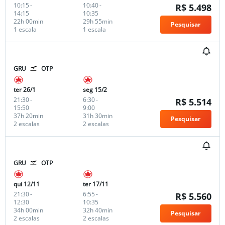
10:15
-
10:40
-
R$ 5.498
14:15
10:35
22h 00min
29h 55min
Pesquisar
1 escala
1 escala
GRU
OTP
ter 26/1
seg 15/2
21:30
-
6:30
-
R$ 5.514
15:50
9:00
37h 20min
31h 30min
Pesquisar
2 escalas
2 escalas
GRU
OTP
qui 12/11
ter 17/11
21:30
-
6:55
-
R$ 5.560
12:30
10:35
34h 00min
32h 40min
Pesquisar
2 escalas
2 escalas