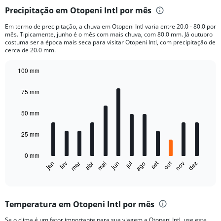
categories.
Precipitação em Otopeni Intl por mês
Range:
3
Em termo de precipitação, a chuva em Otopeni Intl varia entre 20.0 - 80.0 por
categories.
mês. Tipicamente, junho é o mês com mais chuva, com 80.0 mm. Já outubro
The
costuma ser a época mais seca para visitar Otopeni Intl, com precipitação de
chart
cerca de 20.0 mm.
has
1
100 mm
Y
Bar
Chart
axis
graphic.
chart
75 mm
displaying
with
12
values.
bars.
50 mm
Range:
0
The
to
25 mm
chart
6000.
has
0 mm
1
out
set
fev
mai
ago
nov
jan
abr
jul
mar
jun
dez
X
End
of
axis
interactive
displaying
chart
categories.
Temperatura em Otopeni Intl por mês
Range:
12
Se o clima é um fator importante para sua viagem a Otopeni Intl, use este