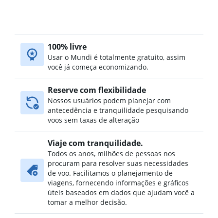
100% livre
Usar o Mundi é totalmente gratuito, assim
você já começa economizando.
Reserve com flexibilidade
Nossos usuários podem planejar com
antecedência e tranquilidade pesquisando
voos sem taxas de alteração
Viaje com tranquilidade.
Todos os anos, milhões de pessoas nos
procuram para resolver suas necessidades
de voo. Facilitamos o planejamento de
viagens, fornecendo informações e gráficos
úteis baseados em dados que ajudam você a
tomar a melhor decisão.