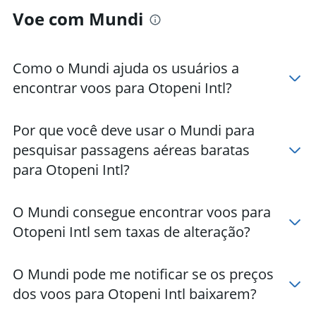
Voe com Mundi
Como o Mundi ajuda os usuários a
encontrar voos para Otopeni Intl?
Por que você deve usar o Mundi para
pesquisar passagens aéreas baratas
para Otopeni Intl?
O Mundi consegue encontrar voos para
Otopeni Intl sem taxas de alteração?
O Mundi pode me notificar se os preços
dos voos para Otopeni Intl baixarem?