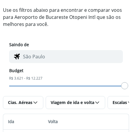
Use os filtros abaixo para encontrar e comparar voos
para Aeroporto de Bucareste Otopeni Intl que são os
melhores para você.
Saindo de
Budget
R$ 3.621 - R$ 12.227
Cias. Aéreas
Viagem de ida e volta
Escalas
Ida
Volta