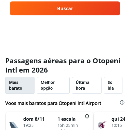
Buscar
Passagens aéreas para o Otopeni
Intl em 2026
Mais
Melhor
Última
Só
barato
opção
hora
ida
Voos mais baratos para Otopeni Intl Airport
dom 8/11
qui 24/9
1 escala
19:25
10:15
15h 25min