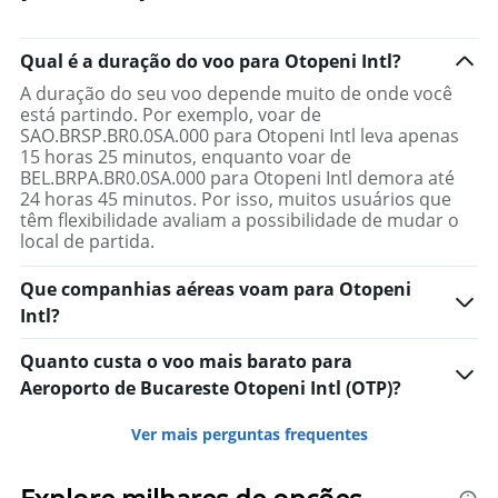
categories.
The
chart
Qual é a duração do voo para Otopeni Intl?
has
1
A duração do seu voo depende muito de onde você
Y
está partindo. Por exemplo, voar de
axis
SAO.BRSP.BR0.0SA.000 para Otopeni Intl leva apenas
displaying
15 horas 25 minutos, enquanto voar de
values.
BEL.BRPA.BR0.0SA.000 para Otopeni Intl demora até
Range:
24 horas 45 minutos. Por isso, muitos usuários que
-10
têm flexibilidade avaliam a possibilidade de mudar o
to
local de partida.
30.
Que companhias aéreas voam para Otopeni
Intl?
Quanto custa o voo mais barato para
Aeroporto de Bucareste Otopeni Intl (OTP)?
Ver mais perguntas frequentes