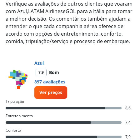
1
Verifique as avaliações de outros clientes que voaram
Y
com Azul,LATAM AirlineseGOL para a Itália para tomar
axis
a melhor decisão. Os comentários também ajudam a
displaying
entender o que cada companhia aérea oferece de
values.
Range:
acordo com opções de entretenimento, conforto,
0
comida, tripulação/serviço e processo de embarque.
to
500.
Azul
Bom
7,9
897 avaliações
Ver preços
Tripulação
8,6
Entretenimento
7,4
Conforto
7,9