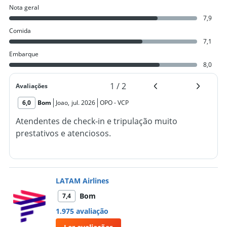
Nota geral
7,9
Comida
7,1
Embarque
8,0
1
/
2
Avaliações
6,0
Bom
Joao
,
jul. 2026
OPO
-
VCP
Atendentes de check-in e tripulação muito
prestativos e atenciosos.
LATAM Airlines
Bom
7,4
1.975 avaliação