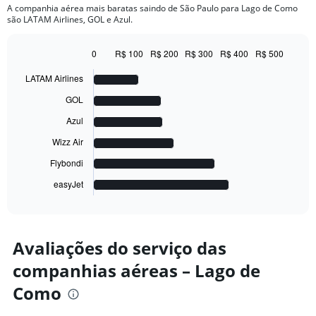
A companhia aérea mais baratas saindo de São Paulo para Lago de Como
são LATAM Airlines, GOL e Azul.
0
R$ 100
R$ 200
R$ 300
R$ 400
R$ 500
Bar
Chart
graphic.
chart
LATAM Airlines
with
6
GOL
bars.
Azul
The
Wizz Air
chart
has
Flybondi
1
easyJet
X
End
of
axis
interactive
displaying
chart
categories.
Range:
Avaliações do serviço das
6
companhias aéreas – Lago de
categories.
The
Como
chart
has