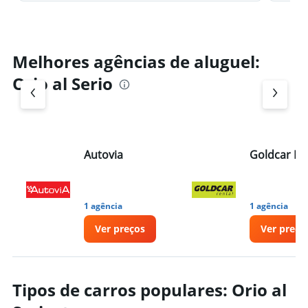
Melhores agências de aluguel:
Orio al Serio
Autovia
Goldcar Re
1 agência
1 agência
Ver preços
Ver preço
Tipos de carros populares: Orio al