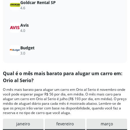
0
Goldcar Rental SP
to
4.6
242.
Avis
4.0
Budget
3.0
Qual ​é o mês mais barato para alugar um carro em:
Orio al Serio?
O mês mais barato para alugar um carro em Orio al Serio é novembro onde
você pode esperar pagar R$ 56 por dia, em média. O mês mais caro para
alugar um carro em Orio al Serio é julho (R$ 193 por dia, em média). O preço
médio de aluguel diário para cada mês é mostrado abaixo. Lembre-se de
que os preços irão variar com base na disponibilidade, quando você faz a
reserva e no tipo de carro que você aluga.
janeiro
fevereiro
março