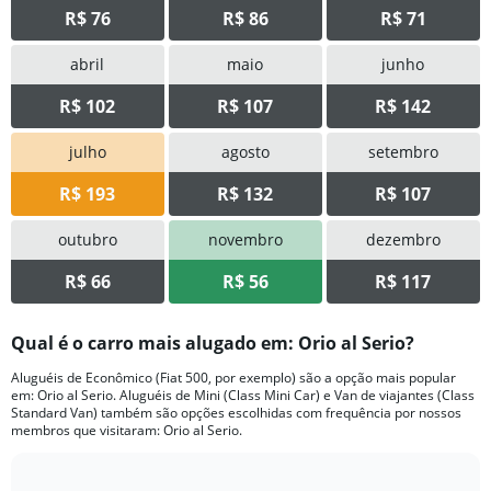
R$ 76
R$ 86
R$ 71
abril
maio
junho
R$ 102
R$ 107
R$ 142
julho
agosto
setembro
R$ 193
R$ 132
R$ 107
outubro
novembro
dezembro
R$ 66
R$ 56
R$ 117
Qual é o carro mais alugado em: Orio al Serio?
Aluguéis de Econômico (Fiat 500, por exemplo) são a opção mais popular
em: Orio al Serio. Aluguéis de Mini (Class Mini Car) e Van de viajantes (Class
Standard Van) também são opções escolhidas com frequência por nossos
membros que visitaram: Orio al Serio.