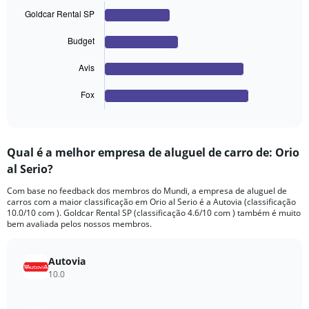
values.
with
Range:
4
Goldcar Rental SP
bars.
0
to
Budget
The
600.
chart
Avis
has
1
Fox
X
End
of
axis
interactive
displaying
chart
categories.
Qual é a melhor empresa de aluguel de carro de: Orio
Range:
al Serio?
4
categories.
Com base no feedback dos membros do Mundi, a empresa de aluguel de
The
carros com a maior classificação em Orio al Serio é a Autovia (classificação
chart
10.0/10 com ). Goldcar Rental SP (classificação 4.6/10 com ) também é muito
has
bem avaliada pelos nossos membros.
1
Y
axis
Autovia
displaying
10.0
values.
Range: