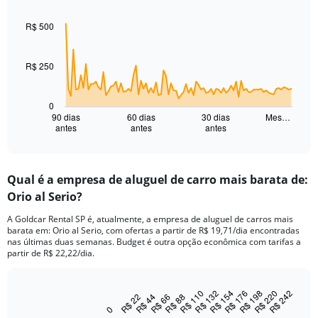
Chart
Chart
graphic.
with
91
R$ 500
data
points.
R$ 250
The
chart
has
0
1
90 dias
60 dias
30 dias
Mes…
antes
antes
antes
X
End
of
axis
interactive
displaying
chart
categories.
Qual é a empresa de aluguel de carro mais barata de:
Range:
Orio al Serio?
91
categories.
A Goldcar Rental SP é, atualmente, a empresa de aluguel de carros mais
The
barata em: Orio al Serio, com ofertas a partir de R$ 19,71/dia encontradas
chart
nas últimas duas semanas. Budget é outra opção econômica com tarifas a
has
partir de R$ 22,22/dia.
1
Y
axis
R$ 242
R$ 132
R$ 154
R$ 176
R$ 198
R$ 220
R$ 110
R$ 22
R$ 44
R$ 66
R$ 88
Bar
Chart
displaying
graphic.
chart
0