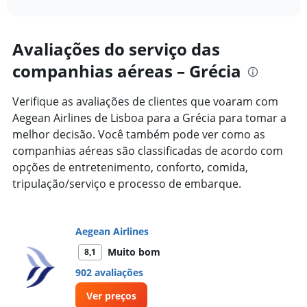
axis
interactive
displaying
chart
categories.
Range:
Avaliações do serviço das
91
companhias aéreas – Grécia
categories.
The
chart
Verifique as avaliações de clientes que voaram com
has
Aegean Airlines de Lisboa para a Grécia para tomar a
1
melhor decisão. Você também pode ver como as
Y
axis
companhias aéreas são classificadas de acordo com
displaying
opções de entretenimento, conforto, comida,
values.
tripulação/serviço e processo de embarque.
Range:
0
to
4000.
Aegean Airlines
Muito bom
8,1
902 avaliações
Ver preços