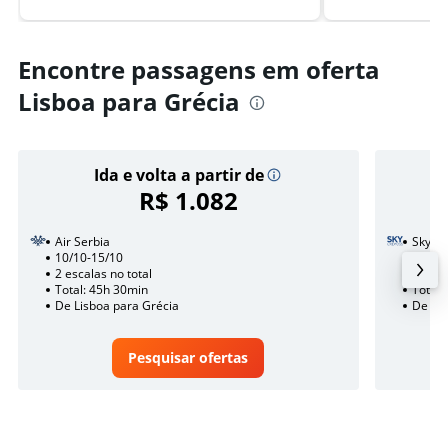
Encontre passagens em oferta
Lisboa para Grécia
Ida e volta a partir de
R$ 1.082
Air Serbia
Sky Ex
10/10-15/10
14/10
2 escalas no total
Sem e
Total: 45h 30min
Total:
De Lisboa para Grécia
De Lis
Pesquisar ofertas