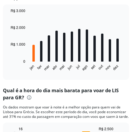
R$ 3.000
Bar
Chart
graphic.
chart
with
R$ 2.000
12
bars.
R$ 1.000
The
chart
has
0
1
out
set
fev
mai
ago
nov
jan
abr
jul
mar
jun
dez
X
End
of
axis
interactive
displaying
chart
categories.
Qual é a hora do dia mais barata para voar de LIS
Range:
para GR?
12
categories.
Os dados mostram que voar à noite é a melhor opção para quem vai de
The
Lisboa para Grécia. Se escolher este período do dia, você pode economizar
chart
até 31% no custo da passagem em comparação com voos que saem à tarde.
has
1
16
R$ 2.500
Y