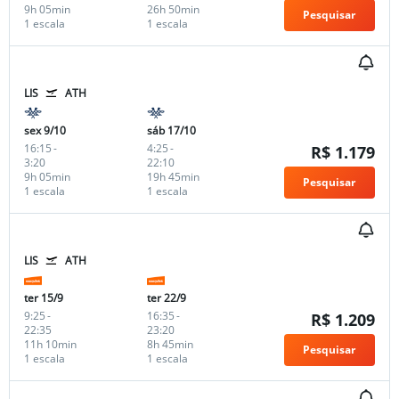
9h 05min
26h 50min
Pesquisar
1 escala
1 escala
LIS
ATH
sex 9/10
sáb 17/10
16:15
-
4:25
-
R$ 1.179
3:20
22:10
9h 05min
19h 45min
Pesquisar
1 escala
1 escala
LIS
ATH
ter 15/9
ter 22/9
9:25
-
16:35
-
R$ 1.209
22:35
23:20
11h 10min
8h 45min
Pesquisar
1 escala
1 escala