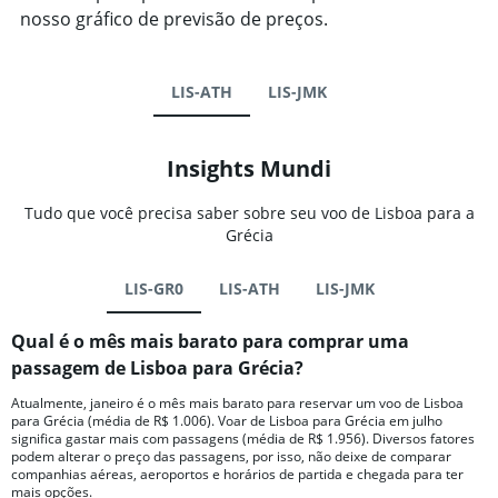
nosso gráfico de previsão de preços.
LIS-ATH
LIS-JMK
Insights Mundi
Tudo que você precisa saber sobre seu voo de Lisboa para a
Grécia
LIS-GR0
LIS-ATH
LIS-JMK
Qual é o mês mais barato para comprar uma
passagem de Lisboa para Grécia?
Atualmente, janeiro é o mês mais barato para reservar um voo de Lisboa
para Grécia (média de R$ 1.006). Voar de Lisboa para Grécia em julho
significa gastar mais com passagens (média de R$ 1.956). Diversos fatores
podem alterar o preço das passagens, por isso, não deixe de comparar
companhias aéreas, aeroportos e horários de partida e chegada para ter
mais opções.