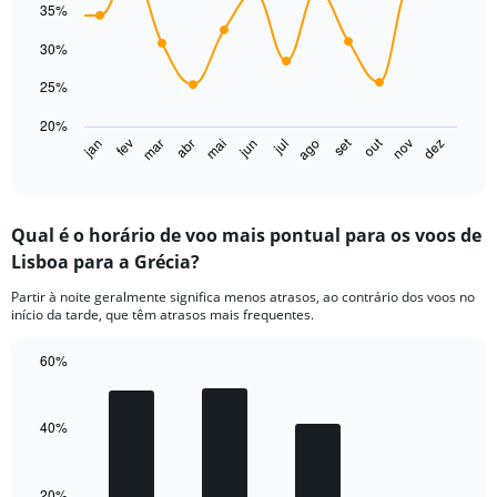
displaying
35%
14
Avg.
data
Price
points.
30%
and
25%
Number
The
of
chart
20%
flights.
has
set
out
jan
fev
mar
abr
mai
jun
jul
ago
nov
dez
1
End
of
X
interactive
axis
chart
displaying
Qual é o horário de voo mais pontual para os voos de
categories.
Range:
Lisboa para a Grécia?
14
Partir à noite geralmente significa menos atrasos, ao contrário dos voos no
categories.
início da tarde, que têm atrasos mais frequentes.
The
chart
60%
has
1
Bar
Chart
graphic.
chart
Y
with
axis
40%
4
displaying
bars.
values.
Range:
20%