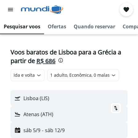
Pesquisar voos
Ofertas
Quando reservar
Compa
Voos baratos de Lisboa para a Grécia a
partir de
R$ 686
Ida e volta
1 adulto, Econômica, 0 malas
Lisboa (LIS)
Atenas (ATH)
sáb 5/9
-
sáb 12/9