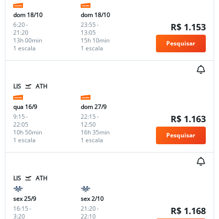
dom 18/10
dom 18/10
6:20
-
23:55
-
R$ 1.153
21:20
13:05
13h 00min
15h 10min
Pesquisar
1 escala
1 escala
LIS
ATH
qua 16/9
dom 27/9
9:15
-
22:15
-
R$ 1.163
22:05
12:50
10h 50min
16h 35min
Pesquisar
1 escala
1 escala
LIS
ATH
sex 25/9
sex 2/10
16:15
-
21:20
-
R$ 1.168
3:20
22:10