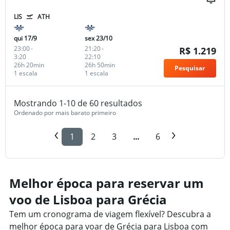
LIS
ATH
qui 17/9
sex 23/10
23:00
-
21:20
-
R$ 1.219
3:20
22:10
26h 20min
26h 50min
Pesquisar
1 escala
1 escala
Mostrando 1-10 de 60 resultados
Ordenado por mais barato primeiro
1
2
3
...
6
Melhor época para reservar um
voo de Lisboa para Grécia
Tem um cronograma de viagem flexível? Descubra a
melhor época para voar de Grécia para Lisboa com