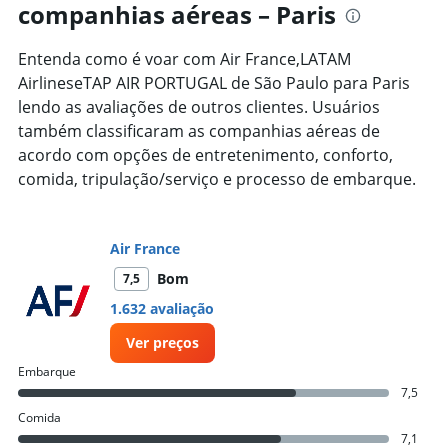
companhias aéreas – Paris
categories.
The
chart
Entenda como é voar com Air France,LATAM
has
AirlineseTAP AIR PORTUGAL de São Paulo para Paris
1
lendo as avaliações de outros clientes. Usuários
Y
axis
também classificaram as companhias aéreas de
displaying
acordo com opções de entretenimento, conforto,
values.
comida, tripulação/serviço e processo de embarque.
Range:
0
to
7500.
Air France
Bom
7,5
1.632 avaliação
Ver preços
Embarque
7,5
Comida
7,1