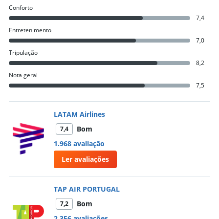
Conforto
7,4
Entretenimento
7,0
Tripulação
8,2
Nota geral
7,5
LATAM Airlines
Bom
7,4
1.968 avaliação
Ler avaliações
TAP AIR PORTUGAL
Bom
7,2
2.356 avaliações