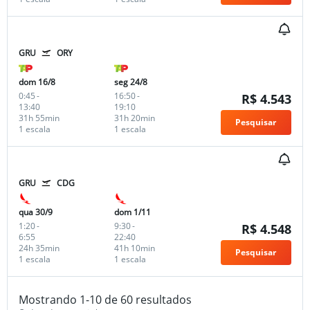
GRU
ORY
dom 16/8
seg 24/8
0:45
-
16:50
-
R$ 4.543
13:40
19:10
31h 55min
31h 20min
Pesquisar
1 escala
1 escala
GRU
CDG
qua 30/9
dom 1/11
1:20
-
9:30
-
R$ 4.548
6:55
22:40
24h 35min
41h 10min
Pesquisar
1 escala
1 escala
Mostrando 1-10 de 60 resultados