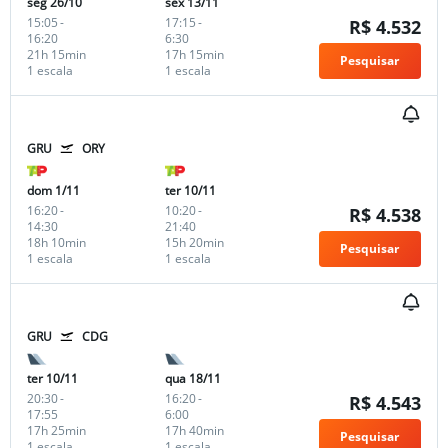
seg 26/10
sex 13/11
15:05
-
17:15
-
R$ 4.532
16:20
6:30
21h 15min
17h 15min
Pesquisar
1 escala
1 escala
GRU
ORY
dom 1/11
ter 10/11
16:20
-
10:20
-
R$ 4.538
14:30
21:40
18h 10min
15h 20min
Pesquisar
1 escala
1 escala
GRU
CDG
ter 10/11
qua 18/11
20:30
-
16:20
-
R$ 4.543
17:55
6:00
17h 25min
17h 40min
Pesquisar
1 escala
1 escala