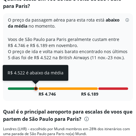
Range:
para Paris?
7
categories.
The
O preço da passagem aérea para esta rota está
abaixo
chart
da média
no momento.
has
1
Voos de São Paulo para Paris geralmente custam entre
Y
R$ 4.746 e R$ 6.189 em novembro.
axis
O preço de ida e volta mais barato encontrado nos últimos
displaying
5 dias foi de R$ 4.522 na British Airways (11 nov.-23 nov.).
values.
Range:
0
R$ 4.522 é abaixo da média
to
20.
R$ 4.746
R$ 6.189
Qual é o principal aeroporto para escalas de voos que
partem de São Paulo para Paris?
Londres (LHR) – escolhido por Mundi membros em 28% dos itinerários com
uma parada de São Paulo para Paris no(a) Mundi.