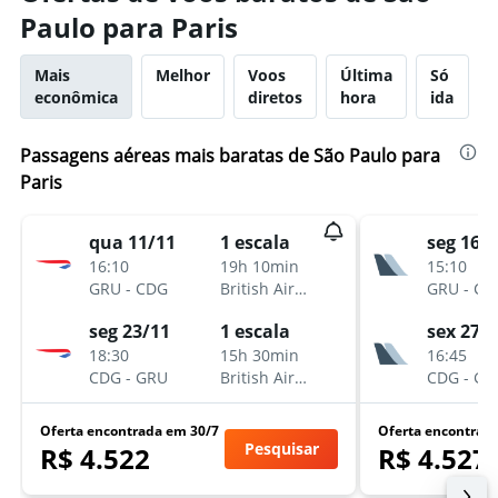
Paulo para Paris
Mais
Melhor
Voos
Última
Só
econômica
diretos
hora
ida
Passagens aéreas mais baratas de São Paulo para
Paris
qua 11/11
1 escala
seg 16/
16:10
19h 10min
15:10
GRU
-
CDG
British Airways
GRU
-
CD
seg 23/11
1 escala
sex 27/
18:30
15h 30min
16:45
CDG
-
GRU
British Airways
CDG
-
GR
Oferta encontrada em 30/7
Oferta encontrad
Pesquisar
R$ 4.522
R$ 4.527