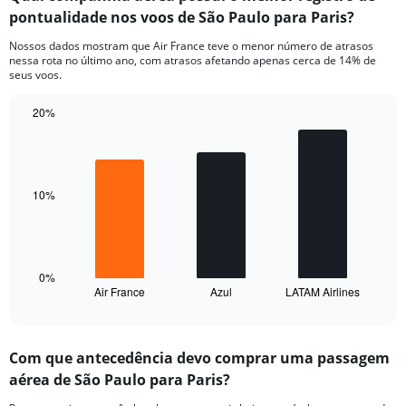
Range:
pontualidade nos voos de São Paulo para Paris?
7
categories.
Nossos dados mostram que Air France teve o menor número de atrasos
The
nessa rota no último ano, com atrasos afetando apenas cerca de 14% de
chart
seus voos.
has
1
20%
Y
Bar
Chart
axis
graphic.
chart
displaying
with
values.
3
Range:
bars.
10%
0
to
The
30.
chart
has
1
0%
Air France
Azul
LATAM Airlines
X
End
of
axis
interactive
displaying
chart
categories.
Com que antecedência devo comprar uma passagem
Range:
aérea de São Paulo para Paris?
3
categories.