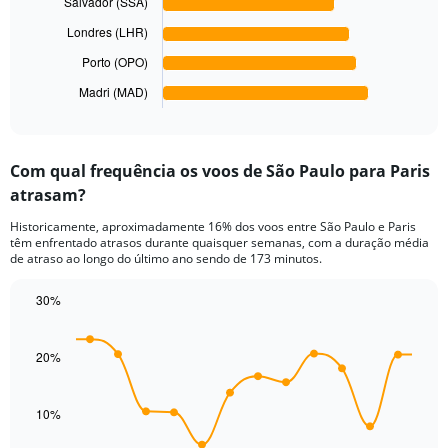
Range:
Salvador (SSA)
0
The
Londres (LHR)
to
chart
1200.
has
Porto (OPO)
1
Madri (MAD)
X
End
of
axis
interactive
displaying
chart
categories.
Com qual frequência os voos de São Paulo para Paris
Range:
atrasam?
6
categories.
Historicamente, aproximadamente 16% dos voos entre São Paulo e Paris
The
têm enfrentado atrasos durante quaisquer semanas, com a duração média
chart
de atraso ao longo do último ano sendo de 173 minutos.
has
1
30%
Y
Line
Chart
axis
graphic.
chart
displaying
with
20%
values.
14
Range:
data
points.
0
10%
to
The
150.