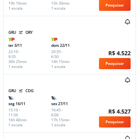
19h 10min
15h 30min
Pesquisar
1 escala
1 escala
GRU
ORY
ter 3/11
dom 22/11
23:10
-
20:35
-
R$ 4.522
9:35
6:50
30h 25min
14h 15min
Pesquisar
1 escala
1 escala
GRU
CDG
seg 16/11
sex 27/11
15:10
-
16:45
-
R$ 4.527
11:50
6:00
16h 40min
17h 15min
Pesquisar
1 escala
1 escala