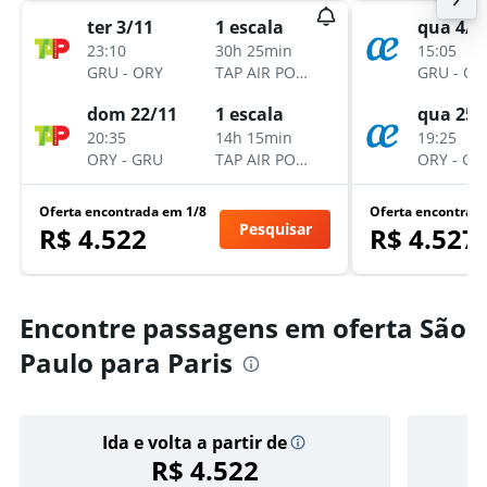
ter 3/11
1 escala
qua 4/1
23:10
30h 25min
15:05
GRU
-
ORY
TAP AIR PORTUGAL
GRU
-
OR
dom 22/11
1 escala
qua 25/
20:35
14h 15min
19:25
ORY
-
GRU
TAP AIR PORTUGAL
ORY
-
GR
Oferta encontrada em 1/8
Oferta encontrad
Pesquisar
R$ 4.522
R$ 4.527
Encontre passagens em oferta São
Paulo para Paris
Ida e volta a partir de
R$ 4.522