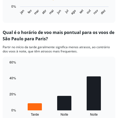
chart
0%
has
set
out
jan
fev
mar
abr
mai
jun
jul
ago
nov
dez
1
End
of
X
interactive
axis
chart
displaying
Qual é o horário de voo mais pontual para os voos de
categories.
Range:
São Paulo para Paris?
14
Partir no início da tarde geralmente significa menos atrasos, ao contrário
categories.
dos voos à noite, que têm atrasos mais frequentes.
The
chart
60%
has
1
Bar
Chart
graphic.
chart
Y
with
axis
40%
3
displaying
bars.
values.
Range:
20%
The
0
chart
to
has
30.
1
0%
Tarde
Noite
Noite
X
End
of