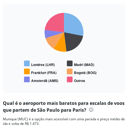
Pie
Chart
graphic.
chart
with
6
slices.
Londres (LHR)
Madri (MAD)
Frankfurt (FRA)
Bogotá (BOG)
Amsterdã (AMS)
Outros
End
of
interactive
chart
Qual é o aeroporto mais baratos para escalas de voos
que partem de São Paulo para Paris?
Munique (MUC) é a opção mais acessível com uma parada e preço médio de
ida e volta de R$ 1.473.