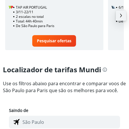
TAP AIR PORTUGAL
6/10
3/11-22/11
1 esca
2 escalas no total
Total:
Total: 44h 40min
De São
De São Paulo para Paris
Pesquisar ofertas
Localizador de tarifas Mundi
Use os filtros abaixo para encontrar e comparar voos de
São Paulo para Paris que são os melhores para você.
Saindo de