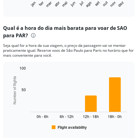
1
out
set
fev
mai
ago
nov
jan
abr
jul
mar
jun
dez
X
End
of
axis
interactive
displaying
chart
categories.
Qual é a hora do dia mais barata para voar de SAO
Range:
para PAR?
12
categories.
Seja qual for a hora da sua viagem, o preço da passagem vai se mentar
The
praticamente igual. Reserve voos de São Paulo para Paris no horário que for
chart
mais conveniente para você.
has
1
100
Y
Bar
Chart
axis
Number of flights
graphic.
chart
displaying
with
values.
6
50
Range:
bars.
0
to
The
7500.
chart
0h - 6h
6h - 12h
12h - 18h
18h - 0h
has
1
Flight availability
X
End
of
axis
interactive