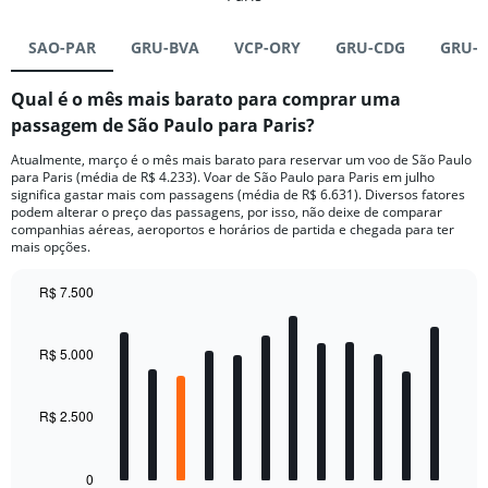
SAO-PAR
GRU-BVA
VCP-ORY
GRU-CDG
GRU-
Qual é o mês mais barato para comprar uma
passagem de São Paulo para Paris?
Atualmente, março é o mês mais barato para reservar um voo de São Paulo
para Paris (média de R$ 4.233). Voar de São Paulo para Paris em julho
significa gastar mais com passagens (média de R$ 6.631). Diversos fatores
podem alterar o preço das passagens, por isso, não deixe de comparar
companhias aéreas, aeroportos e horários de partida e chegada para ter
mais opções.
R$ 7.500
Bar
Chart
graphic.
chart
with
R$ 5.000
12
bars.
R$ 2.500
The
chart
has
0