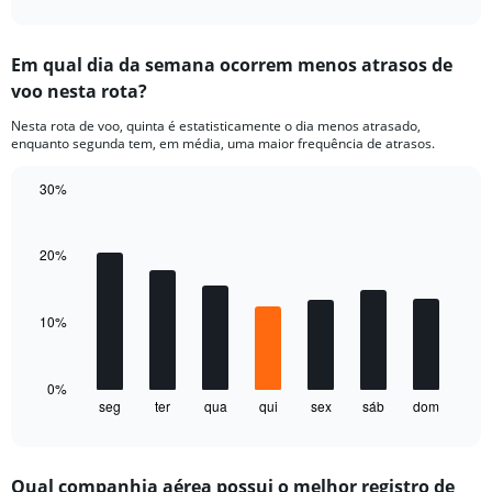
axis
interactive
displaying
chart
categories.
Em qual dia da semana ocorrem menos atrasos de
Range:
voo nesta rota?
3
categories.
Nesta rota de voo, quinta é estatisticamente o dia menos atrasado,
The
enquanto segunda tem, em média, uma maior frequência de atrasos.
chart
has
30%
1
Bar
Y
Chart
graphic.
chart
axis
with
20%
displaying
7
values.
bars.
Range:
0
10%
The
to
chart
60.
has
1
0%
seg
ter
qua
qui
sex
sáb
dom
X
End
of
axis
interactive
displaying
chart
categories.
Qual companhia aérea possui o melhor registro de