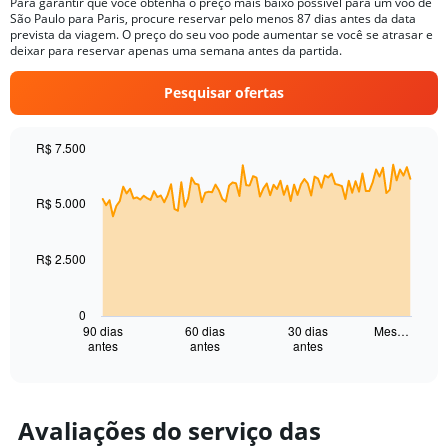
Para garantir que você obtenha o preço mais baixo possível para um voo de
The
São Paulo para Paris, procure reservar pelo menos 87 dias antes da data
chart
prevista da viagem. O preço do seu voo pode aumentar se você se atrasar e
has
deixar para reservar apenas uma semana antes da partida.
1
Y
Pesquisar ofertas
axis
displaying
values.
R$ 7.500
Range:
Chart
Chart
0
graphic.
with
to
91
R$ 5.000
20.
data
points.
R$ 2.500
The
chart
has
0
1
90 dias
60 dias
30 dias
Mes…
antes
antes
antes
X
End
of
axis
interactive
displaying
chart
categories.
Range:
Avaliações do serviço das
91