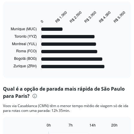
R$ 5.000
R$ 1.000
R$ 2.000
R$ 3.000
R$ 4.000
Bar
Chart
graphic.
chart
0
with
6
Munique (MUC)
bars.
Toronto (YYZ)
Montreal (YUL)
The
chart
Roma (FCO)
has
Bogotá (BOG)
1
Zurique (ZRH)
X
End
of
axis
interactive
displaying
chart
categories.
Qual é a opção de parada mais rápida de São Paulo
Range:
para Paris?
6
categories.
Voos via Casablanca (CMN) têm o menor tempo médio de viagem só de ida
The
para rotas com uma parada: 12h 35min.
chart
has
1
0h
7h
14h
20h
Bar
Y
Chart
graphic.