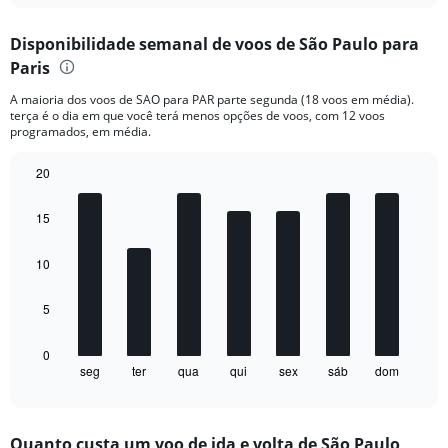
displaying
chart
categories.
Disponibilidade semanal de voos de São Paulo para
Range:
Paris
6
categories.
A maioria dos voos de SAO para PAR parte segunda (18 voos em média).
The
terça é o dia em que você terá menos opções de voos, com 12 voos
chart
programados, em média.
has
1
20
Y
Bar
Chart
axis
graphic.
chart
displaying
15
with
Number
7
of
bars.
10
flights.
Range:
The
5
0
chart
to
has
100.
1
0
seg
ter
qua
qui
sex
sáb
dom
X
End
of
axis
interactive
displaying
chart
categories.
Quanto custa um voo de ida e volta de São Paulo