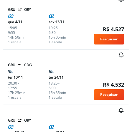
GRU
ORY
qua 4/11
sex 13/11
15:05
-
19:25
-
R$ 4.527
9:55
6:30
14h 50min
15h 05min
Pesquisar
1 escala
1 escala
GRU
CDG
ter 10/11
ter 24/11
20:30
-
18:25
-
R$ 4.532
17:55
6:00
17h 25min
15h 35min
Pesquisar
1 escala
1 escala
GRU
ORY