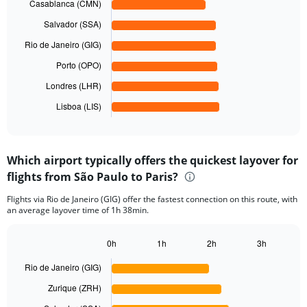
chart
axis
Casablanca (CMN)
with
displaying
6
Salvador (SSA)
values.
bars.
Range:
Rio de Janeiro (GIG)
0
The
Porto (OPO)
to
chart
5000.
has
Londres (LHR)
1
Lisboa (LIS)
X
End
of
axis
interactive
displaying
chart
categories.
Which airport typically offers the quickest layover for
Range:
flights from São Paulo to Paris?
6
categories.
Flights via Rio de Janeiro (GIG) offer the fastest connection on this route, with
The
an average layover time of 1h 38min.
chart
has
1
0h
1h
2h
3h
Bar
Y
Chart
graphic.
chart
axis
Rio de Janeiro (GIG)
with
displaying
6
Zurique (ZRH)
values.
bars.