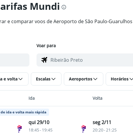
tarifas Mundi
ntrar e comparar voos de Aeroporto de São Paulo-Guarulhos
Voar para
a e volta
Escalas
Aeroportos
Horários
Ida
Volta
de ida e volta mais rápida
qui 29/10
seg 2/11
18:45
-
19:45
20:20
-
21:25