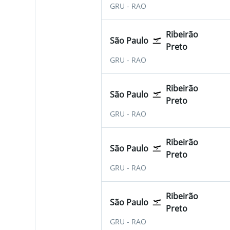
São Paulo-Guarulhos
Ribeirão Preto Leite Lo
GRU
-
RAO
Ribeirão
São Paulo
Preto
São Paulo-Guarulhos
Ribeirão Preto Leite Lo
GRU
-
RAO
Ribeirão
São Paulo
Preto
São Paulo-Guarulhos
Ribeirão Preto Leite Lo
GRU
-
RAO
Ribeirão
São Paulo
Preto
São Paulo-Guarulhos
Ribeirão Preto Leite Lo
GRU
-
RAO
Ribeirão
São Paulo
Preto
São Paulo-Guarulhos
Ribeirão Preto Leite Lo
GRU
-
RAO