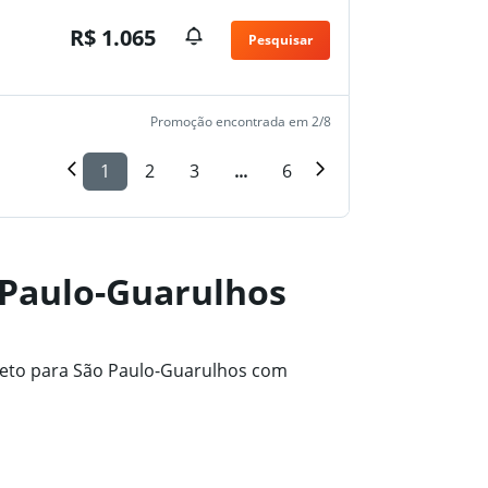
R$ 1.065
Pesquisar
Promoção encontrada em 2/8
1
2
3
...
6
 Paulo-Guarulhos
reto para São Paulo-Guarulhos com