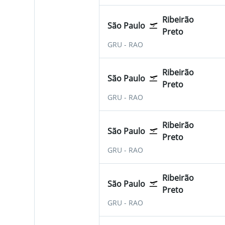
Ribeirão
São Paulo
Preto
São Paulo-Guarulhos
Ribeirão Preto Leite Lo
GRU
-
RAO
Ribeirão
São Paulo
Preto
São Paulo-Guarulhos
Ribeirão Preto Leite Lo
GRU
-
RAO
Ribeirão
São Paulo
Preto
São Paulo-Guarulhos
Ribeirão Preto Leite Lo
GRU
-
RAO
Ribeirão
São Paulo
Preto
São Paulo-Guarulhos
Ribeirão Preto Leite Lo
GRU
-
RAO