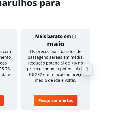
uarulhos para
Mais barato em
Preço
maio
R$ 
s com
Os preços mais baratos de
Tarifa média pa
mento
passagens aéreas em média.
volta em a
reço
Redução potencial de 7% no
R$ 76
preço (economia potencial de
 ida e
R$ 252 em relação ao preço
médio de ida e volta).
Pesquisar ofertas
Pesquisa