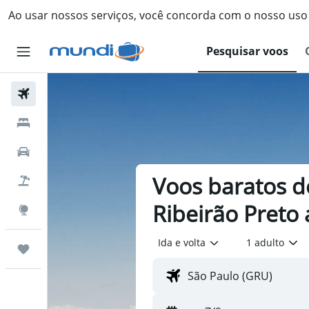
Ao usar nossos serviços, você concorda com o nosso us
Pesquisar voos
Passagens Aéreas
Hospedagens
Carros
Voos baratos d
Pacotes
Ribeirão Preto 
Explore
Ida e volta
1 adulto
Trips