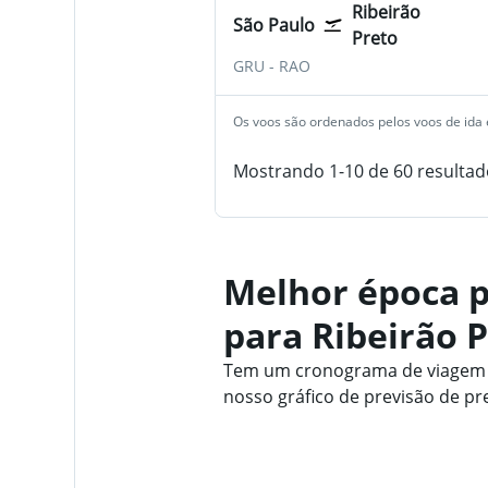
Ribeirão
São Paulo
Preto
São Paulo-Guarulhos
Ribeirão Preto Leite Lo
GRU
-
RAO
Os voos são ordenados pelos voos de ida e
Mostrando 1-10 de 60 resultad
Melhor época p
para Ribeirão 
Tem um cronograma de viagem fl
nosso gráfico de previsão de pr