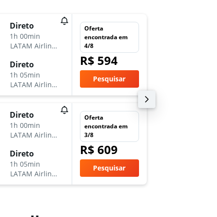
qua 25
Direto
Oferta
18:45
1h 00min
encontrada em
-
LATAM Airlines
4/8
GRU
R
R$ 594
sáb 28/
Direto
6:40
1h 05min
Pesquisar
-
LATAM Airlines
RAO
G
sex 13/
Direto
Oferta
22:50
1h 00min
encontrada em
-
LATAM Airlines
3/8
GRU
R
R$ 609
sáb 14/
Direto
20:20
1h 05min
Pesquisar
-
LATAM Airlines
RAO
G