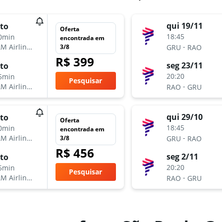
qui 19/11
to
Oferta
18:45
0min
encontrada em
-
M Airlines
3/8
GRU
RAO
R$ 399
seg 23/11
to
20:20
5min
Pesquisar
-
M Airlines
RAO
GRU
qui 29/10
to
Oferta
18:45
0min
encontrada em
-
M Airlines
3/8
GRU
RAO
R$ 456
seg 2/11
to
20:20
5min
Pesquisar
-
M Airlines
RAO
GRU