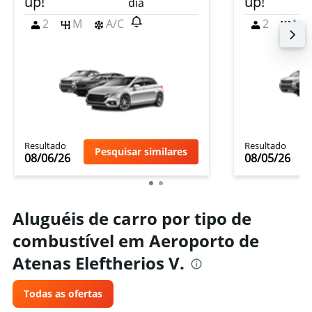
up!
up!
dia
2
M
A/C
2
M
Resultado
Resultado
Pesquisar similares
08/06/26
08/05/26
Aluguéis de carro por tipo de
combustível em Aeroporto de
Atenas Eleftherios V.
Todas as ofertas