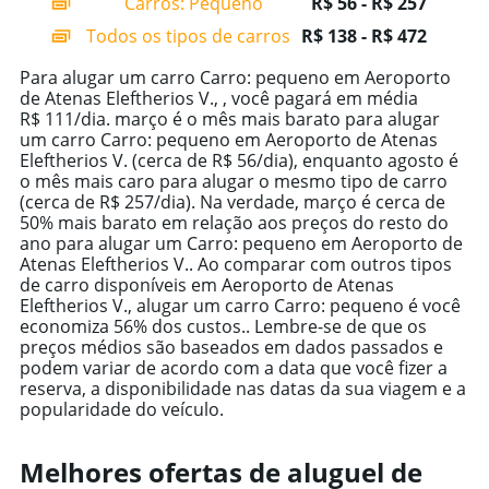
Carros: Pequeno
R$ 56 - R$ 257
displaying
categories.
Todos os tipos de carros
R$ 138 - R$ 472
Range:
14
Para alugar um carro Carro: pequeno em Aeroporto
categories.
de Atenas Eleftherios V., , você pagará em média
The
R$ 111/dia. março é o mês mais barato para alugar
chart
um carro Carro: pequeno em Aeroporto de Atenas
has
Eleftherios V. (cerca de R$ 56/dia), enquanto agosto é
1
o mês mais caro para alugar o mesmo tipo de carro
Y
(cerca de R$ 257/dia). Na verdade, março é cerca de
axis
50% mais barato em relação aos preços do resto do
displaying
ano para alugar um Carro: pequeno em Aeroporto de
values.
Atenas Eleftherios V.. Ao comparar com outros tipos
Range:
de carro disponíveis em Aeroporto de Atenas
0
Eleftherios V., alugar um carro Carro: pequeno é você
to
economiza 56% dos custos.. Lembre-se de que os
600.
preços médios são baseados em dados passados e
podem variar de acordo com a data que você fizer a
reserva, a disponibilidade nas datas da sua viagem e a
popularidade do veículo.
Melhores ofertas de aluguel de