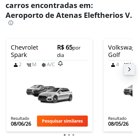
carros encontradas em:
Aeroporto de Atenas Eleftherios V.
Chevrolet
R$ 65
Volkswag
por
Spark
Golf
dia
2
M
A/C
4
M
Resultado
Resultado
Pesquisar similares
08/06/26
08/05/26