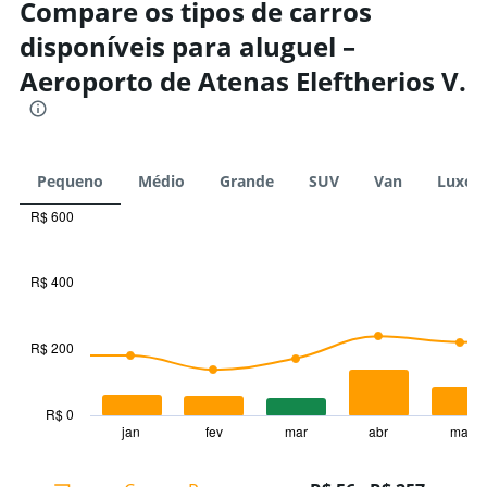
Compare os tipos de carros
disponíveis para aluguel –
Aeroporto de Atenas Eleftherios V.
Pequeno
Médio
Grande
SUV
Van
Luxo
R$ 600
Combination
Chart
graphic.
chart
with
R$ 400
2
data
series.
R$ 200
The
chart
has
R$ 0
1
jan
fev
mar
abr
mai
End
of
X
interactive
axis
chart