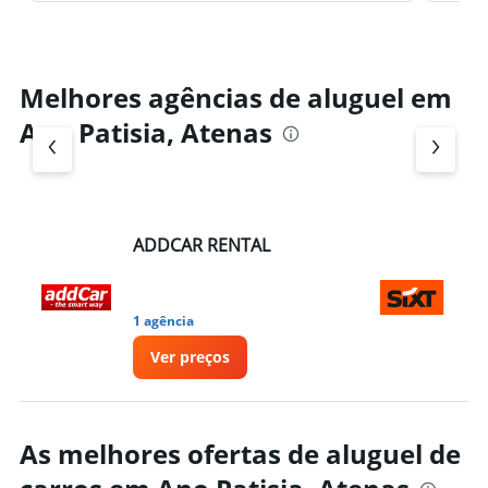
Melhores agências de aluguel em
Ano Patisia, Atenas
ADDCAR RENTAL
Si
1 agência
1 
Ver preços
As melhores ofertas de aluguel de