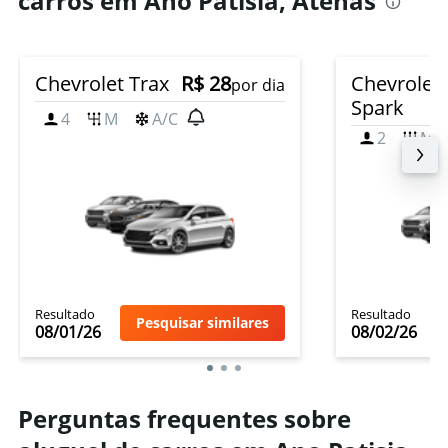
carros em Ano Patisia, Atenas
Chevrolet Trax
R$ 28
Chevrolet
por dia
Spark
4
M
A/C
2
M
Resultado
Resultado
Pesquisar similares
08/01/26
08/02/26
Perguntas frequentes sobre