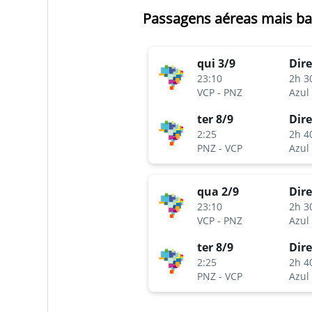
Passagens aéreas mais bar
qui 3/9
Dire
23:10
2h 3
VCP
-
PNZ
Azul
ter 8/9
Dire
2:25
2h 4
PNZ
-
VCP
Azul
qua 2/9
Dire
23:10
2h 3
VCP
-
PNZ
Azul
ter 8/9
Dire
2:25
2h 4
PNZ
-
VCP
Azul