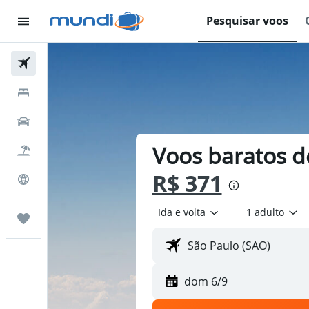
Pesquisar voos
Passagens Aéreas
Hospedagens
Carros
Voos baratos de
Pacotes
R$ 371
Explore
Ida e volta
1 adulto
Trips
dom 6/9