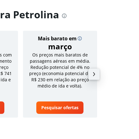
ra Petrolina
Mais barato em
Preço
março
R$ 
s com
Os preços mais baratos de
Tarifa média pa
mento
passagens aéreas em média.
volta em a
reço
Redução potencial de 4% no
R$ 741
preço (economia potencial de
 ida e
R$ 230 em relação ao preço
médio de ida e volta).
Pesquisar ofertas
Pesquisa