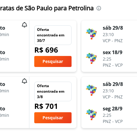
atas de São Paulo para Petrolina
to
sáb 29/8
Oferta
0min
23:10
encontrada em
VCP
-
PNZ
30/7
R$ 696
to
sex 18/9
0min
2:25
Pesquisar
PNZ
-
VCP
to
sáb 29/8
Oferta
0min
23:10
encontrada em
VCP
-
PNZ
3/8
R$ 701
to
seg 28/9
0min
2:25
Pesquisar
PNZ
-
VCP