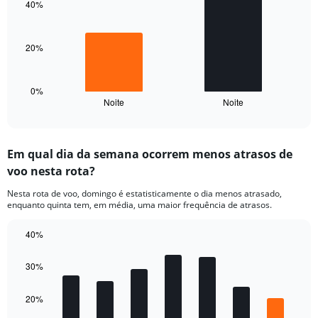
axis
40%
2
displaying
bars.
values.
Range:
20%
The
0
chart
to
has
60.
1
0%
Noite
Noite
X
End
of
axis
interactive
displaying
chart
categories.
Em qual dia da semana ocorrem menos atrasos de
Range:
voo nesta rota?
2
categories.
Nesta rota de voo, domingo é estatisticamente o dia menos atrasado,
The
enquanto quinta tem, em média, uma maior frequência de atrasos.
chart
has
40%
1
Bar
Y
Chart
graphic.
chart
axis
30%
with
displaying
7
values.
bars.
20%
Range: