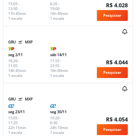
15:05
-
6:20
-
R$ 4.028
13:50
19:00
17h 45min
16h 40min
Pesquisar
1 escala
1 escala
GRU
MXP
seg 2/11
sáb 14/11
16:20
-
11:55
-
R$ 4.044
11:05
23:55
14h 45min
16h 00min
Pesquisar
1 escala
1 escala
GRU
MXP
seg 23/11
seg 30/11
15:05
-
10:20
-
R$ 4.054
17:20
6:30
22h 15min
24h 10min
Pesquisar
1 escala
1 escala