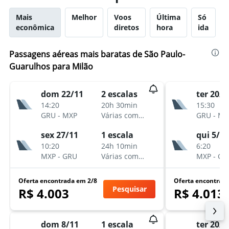
Mais
Melhor
Voos
Última
Só
econômica
diretos
hora
ida
Passagens aéreas mais baratas de São Paulo-
Guarulhos para Milão
dom 22/11
2 escalas
ter 20/1
14:20
20h 30min
15:30
GRU
-
MXP
Várias companhias aéreas
GRU
-
MX
sex 27/11
1 escala
qui 5/11
10:20
24h 10min
6:20
MXP
-
GRU
Várias companhias aéreas
MXP
-
GR
Oferta encontrada em 2/8
Oferta encontrad
Pesquisar
R$ 4.003
R$ 4.013
dom 8/11
1 escala
ter 20/1