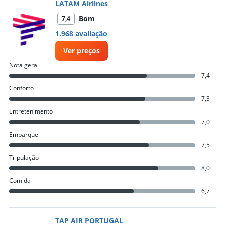
LATAM Airlines
Bom
7,4
1.968 avaliação
Ver preços
Nota geral
7,4
Conforto
7,3
Entretenimento
7,0
Embarque
7,5
Tripulação
8,0
Comida
6,7
TAP AIR PORTUGAL