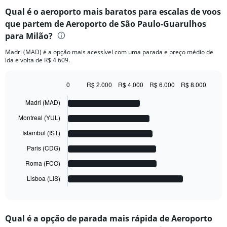
Qual é o aeroporto mais baratos para escalas de voos
que partem de Aeroporto de São Paulo-Guarulhos
para Milão?
Madri (MAD) é a opção mais acessível com uma parada e preço médio de
ida e volta de R$ 4.609.
0
R$ 2.000
R$ 4.000
R$ 6.000
R$ 8.000
Bar
Chart
graphic.
chart
Madri (MAD)
with
6
Montreal (YUL)
bars.
Istambul (IST)
The
Paris (CDG)
chart
has
Roma (FCO)
1
Lisboa (LIS)
X
End
of
axis
interactive
displaying
chart
categories.
Qual é a opção de parada mais rápida de Aeroporto
Range: