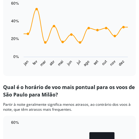
1
60%
Y
Line
Chart
axis
graphic.
chart
displaying
with
40%
values.
14
Range:
data
points.
0
20%
to
The
360.
chart
0%
has
set
out
jan
fev
mar
abr
mai
jun
jul
ago
nov
dez
1
End
of
X
interactive
axis
chart
displaying
Qual é o horário de voo mais pontual para os voos de
categories.
Range:
São Paulo para Milão?
14
Partir à noite geralmente significa menos atrasos, ao contrário dos voos à
categories.
noite, que têm atrasos mais frequentes.
The
chart
60%
has
1
Bar
Chart
graphic.
chart
Y
with