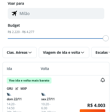
Voar para
Budget
R$ 2.220 - R$ 4.277
Cias. Aéreas
Viagem de ida e volta
Escalas
Ida
Volta
Voo ida e volta mais barato
GRU
MXP
dom 22/11
sex 27/11
14:20
-
10:20
-
R$ 4.003
14:50
6:30