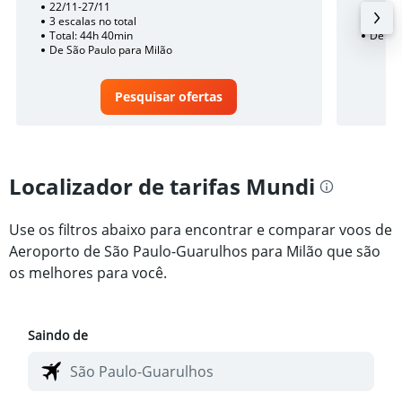
22/11-27/11
2 esca
3 escalas no total
Total:
Total: 44h 40min
De São
De São Paulo para Milão
Pesquisar ofertas
Localizador de tarifas Mundi
Use os filtros abaixo para encontrar e comparar voos de
Aeroporto de São Paulo-Guarulhos para Milão que são
os melhores para você.
Saindo de