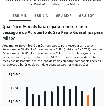
São Paulo-Guarulhos para Milão
GRU-MIL
GRU-LIN
GRU-MXP
GRU-BGY
Qual é o mês mais barato para comprar uma
passagem de Aeroporto de São Paulo-Guarulhos para
Milão?
Atualmente, novembro é o mês mais barato para reservar um voo de
Aeroporto de São Paulo-Guarulhos para Milão (média de R$ 3.739). Voar de
Aeroporto de São Paulo-Guarulhos para Milão em setembro significa gastar
mais com passagens (média de R$ 5.512). Diversos fatores podem alterar o
preço das passagens, por isso, não deixe de comparar companhias aéreas,
aeroportos e horários de partida e chegada para ter mais opções.
R$ 7.500
Bar
Chart
graphic.
chart
with
R$ 5.000
12
bars.
R$ 2.500
The