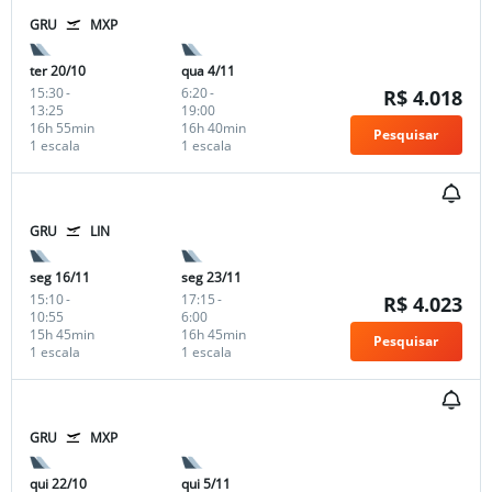
GRU
MXP
ter 20/10
qua 4/11
15:30
-
6:20
-
R$ 4.018
13:25
19:00
16h 55min
16h 40min
Pesquisar
1 escala
1 escala
GRU
LIN
seg 16/11
seg 23/11
15:10
-
17:15
-
R$ 4.023
10:55
6:00
15h 45min
16h 45min
Pesquisar
1 escala
1 escala
GRU
MXP
qui 22/10
qui 5/11