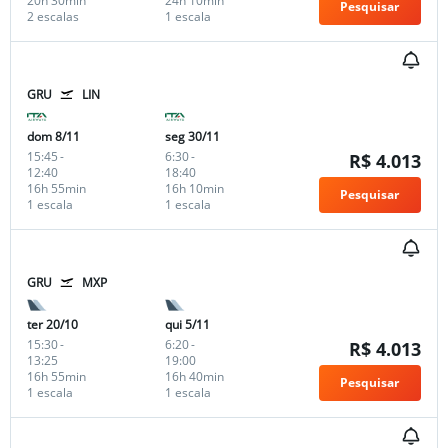
20h 30min
24h 10min
Pesquisar
2 escalas
1 escala
GRU
LIN
dom 8/11
seg 30/11
15:45
-
6:30
-
R$ 4.013
12:40
18:40
16h 55min
16h 10min
Pesquisar
1 escala
1 escala
GRU
MXP
ter 20/10
qui 5/11
15:30
-
6:20
-
R$ 4.013
13:25
19:00
16h 55min
16h 40min
Pesquisar
1 escala
1 escala