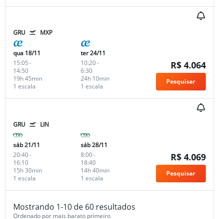
GRU
MXP
qua 18/11
ter 24/11
15:05
-
10:20
-
R$ 4.064
14:50
6:30
19h 45min
24h 10min
Pesquisar
1 escala
1 escala
GRU
LIN
sáb 21/11
sáb 28/11
20:40
-
8:00
-
R$ 4.069
16:10
18:40
15h 30min
14h 40min
Pesquisar
1 escala
1 escala
Mostrando 1-10 de 60 resultados
Ordenado por mais barato primeiro