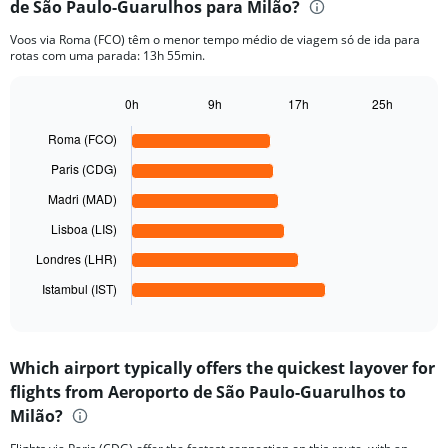
de São Paulo-Guarulhos para Milão?
6
categories.
Voos via Roma (FCO) têm o menor tempo médio de viagem só de ida para
The
rotas com uma parada: 13h 55min.
chart
has
1
0h
9h
17h
25h
Bar
Y
Chart
graphic.
chart
axis
Roma (FCO)
with
displaying
6
Paris (CDG)
values.
bars.
Range:
Madri (MAD)
0
The
Lisboa (LIS)
to
chart
8000.
has
Londres (LHR)
1
Istambul (IST)
X
End
of
axis
interactive
displaying
chart
categories.
Which airport typically offers the quickest layover for
Range:
flights from Aeroporto de São Paulo-Guarulhos to
6
categories.
Milão?
The