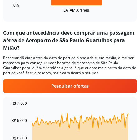
1
0%
LATAM Airlines
X
End
of
axis
interactive
displaying
chart
categories.
Com que antecedência devo comprar uma passagem
Range:
aérea de Aeroporto de São Paulo-Guarulhos para
1
categories.
Milão?
The
chart
Reservar 46 dias antes da data de partida planejada é, em média, o melhor
momento para conseguir voos baratos de Aeroporto de São Paulo-
has
Guarulhos para Milão. A tendência geral é que quanto mais perto da data de
1
partida você fizer a reserva, mais caro ficará o seu voo.
Y
axis
Pesquisar ofertas
displaying
values.
Range:
R$ 7.500
0
Chart
Chart
to
graphic.
with
30.
91
R$ 5.000
data
points.
R$ 2.500