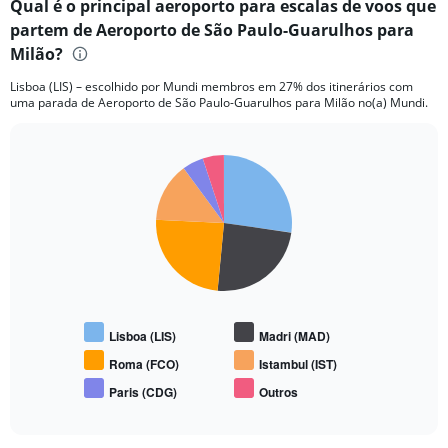
Qual é o principal aeroporto para escalas de voos que
partem de Aeroporto de São Paulo-Guarulhos para
Milão?
Lisboa (LIS) – escolhido por Mundi membros em 27% dos itinerários com
uma parada de Aeroporto de São Paulo-Guarulhos para Milão no(a) Mundi.
Pie
Chart
graphic.
chart
with
6
slices.
Lisboa (LIS)
Madri (MAD)
Roma (FCO)
Istambul (IST)
Paris (CDG)
Outros
End
of
interactive
chart