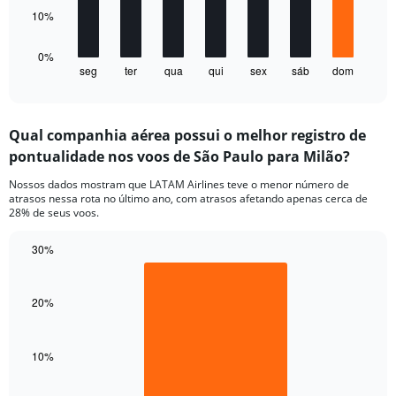
0
The
10%
to
chart
60.
has
1
0%
seg
ter
qua
qui
sex
sáb
dom
X
End
of
axis
interactive
displaying
chart
categories.
Qual companhia aérea possui o melhor registro de
Range:
pontualidade nos voos de São Paulo para Milão?
7
categories.
Nossos dados mostram que LATAM Airlines teve o menor número de
The
atrasos nessa rota no último ano, com atrasos afetando apenas cerca de
chart
28% de seus voos.
has
1
30%
Y
Bar
Chart
axis
graphic.
chart
displaying
with
20%
values.
1
Range:
bar.
0
10%
to
The
40.
chart
has