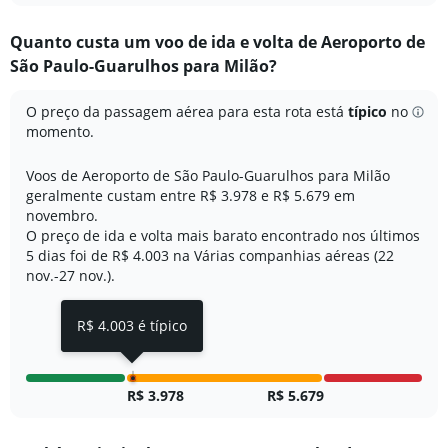
displaying
chart
categories.
Quanto custa um voo de ida e volta de Aeroporto de
Range:
São Paulo-Guarulhos para Milão?
7
categories.
The
O preço da passagem aérea para esta rota está
típico
no
chart
momento.
has
1
Voos de Aeroporto de São Paulo-Guarulhos para Milão
Y
geralmente custam entre R$ 3.978 e R$ 5.679 em
axis
novembro.
displaying
O preço de ida e volta mais barato encontrado nos últimos
values.
Range:
5 dias foi de R$ 4.003 na Várias companhias aéreas (22
0
nov.-27 nov.).
to
4.
R$ 4.003 é típico
R$ 3.978
R$ 5.679