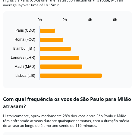
chart
Flights via Paris (CDG) offer the fastest connection on this route, with an
average layover time of 1h 15min.
has
1
Y
0h
2h
4h
6h
axis
Bar
Chart
displaying
graphic.
chart
Paris (CDG)
with
values.
6
Roma (FCO)
Range:
bars.
0
Istambul (IST)
to
The
1500.
Londres (LHR)
chart
has
Madri (MAD)
1
Lisboa (LIS)
X
End
of
axis
interactive
displaying
chart
categories.
Com qual frequência os voos de São Paulo para Milão
Range:
atrasam?
6
categories.
Historicamente, aproximadamente 28% dos voos entre São Paulo e Milão
The
têm enfrentado atrasos durante quaisquer semanas, com a duração média
chart
de atraso ao longo do último ano sendo de 116 minutos.
has