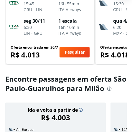
15:45
16h 55min
15:30
GRU
-
LIN
ITA Airways
GRU
-
MX
seg 30/11
1 escala
qua 4/1
6:30
16h 10min
6:20
LIN
-
GRU
ITA Airways
MXP
-
GR
Oferta encontrada em 30/7
Oferta encontrad
Pesquisar
R$ 4.013
R$ 4.018
Encontre passagens em oferta São
Paulo-Guarulhos para Milão
Ida e volta a partir de
R$ 4.003
Air Europa
15/11