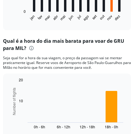
chart
has
0
1
out
set
fev
mai
ago
nov
jan
abr
jul
mar
jun
dez
X
End
of
axis
interactive
displaying
chart
categories.
Qual é a hora do dia mais barata para voar de GRU
Range:
para MIL?
12
categories.
Seja qual for a hora da sua viagem, o preço da passagem vai se mentar
The
praticamente igual. Reserve voos de Aeroporto de São Paulo-Guarulhos para
chart
Milão no horário que for mais conveniente para você.
has
1
20
Y
Bar
Chart
axis
Number of flights
graphic.
chart
displaying
with
values.
6
10
Range:
bars.
0
to
The
6000.
chart
0h - 6h
6h - 12h
12h - 18h
18h - 0h
has
1