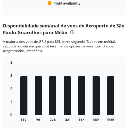
Flight availability
X
End
of
axis
interactive
displaying
chart
categories.
Disponibilidade semanal de voos de Aeroporto de São
Range:
Paulo-Guarulhos para Milão
6
categories.
A maioria dos voos de GRU para MIL parte segunda (3 voos em média).
The
segunda é o dia em que você terá menos opções de voos, com 3 voos
chart
programados, em média.
has
1
4
Y
Bar
Chart
axis
graphic.
chart
displaying
3
with
Number
7
of
bars.
2
flights.
Range:
The
1
0
chart
to
has
20.
1
0
seg
ter
qua
qui
sex
sáb
dom
X
End
of
axis
interactive