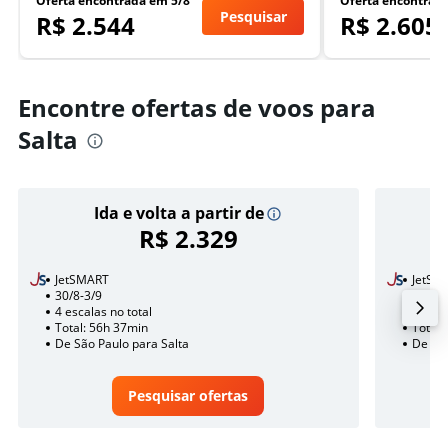
Oferta encontrada em 5/8
Oferta encontrad
Pesquisar
R$ 2.544
R$ 2.605
Encontre ofertas de voos para
Salta
Ida e volta a partir de
R$ 2.329
JetSMART
JetSM
30/8-3/9
30/8
4 escalas no total
2 esca
Total: 56h 37min
Total:
De São Paulo para Salta
De São
Pesquisar ofertas