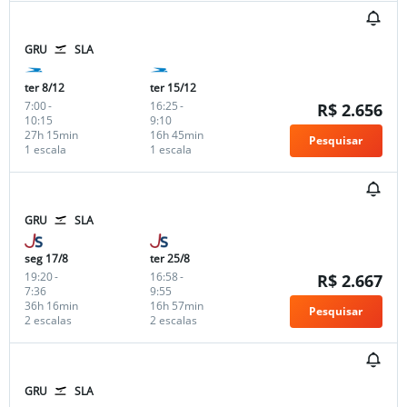
GRU
SLA
ter 8/12
ter 15/12
7:00
-
16:25
-
R$ 2.656
10:15
9:10
27h 15min
16h 45min
Pesquisar
1 escala
1 escala
GRU
SLA
seg 17/8
ter 25/8
19:20
-
16:58
-
R$ 2.667
7:36
9:55
36h 16min
16h 57min
Pesquisar
2 escalas
2 escalas
GRU
SLA