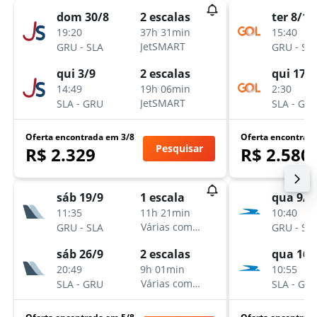
dom 30/8
ter 8/12
2 escalas
19:20
15:40
37h 31min
-
-
JetSMART
GRU
SLA
GRU
SL
qui 3/9
qui 17/
2 escalas
14:49
2:30
19h 06min
-
-
JetSMART
SLA
GRU
SLA
GR
Oferta encontrada em 3/8
Oferta encontrad
Pesquisar
R$ 2.329
R$ 2.580
sáb 19/9
qua 9/1
1 escala
11:35
10:40
11h 21min
-
-
Várias companhias aéreas
GRU
SLA
GRU
SL
sáb 26/9
qua 16/
2 escalas
20:49
10:55
9h 01min
-
-
Várias companhias aéreas
SLA
GRU
SLA
GR