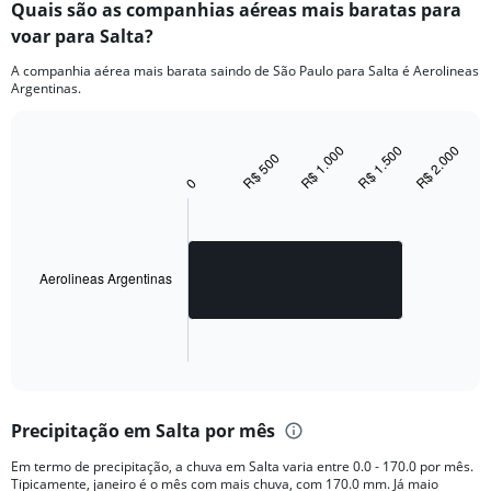
Quais são as companhias aéreas mais baratas para
voar para Salta?
A companhia aérea mais barata saindo de São Paulo para Salta é Aerolineas
Argentinas.
R$ 1.000
R$ 1.500
R$ 2.000
Bar
R$ 500
Chart
graphic.
chart
0
with
1
bar.
The
Aerolineas Argentinas
chart
has
1
X
End
of
axis
interactive
displaying
chart
categories.
Precipitação em Salta por mês
Range:
1
Em termo de precipitação, a chuva em Salta varia entre 0.0 - 170.0 por mês.
categories.
Tipicamente, janeiro é o mês com mais chuva, com 170.0 mm. Já maio