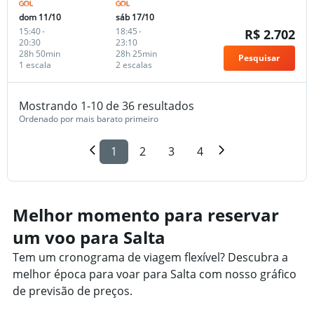
dom 11/10
sáb 17/10
15:40
-
18:45
-
R$ 2.702
20:30
23:10
28h 50min
28h 25min
Pesquisar
1 escala
2 escalas
Mostrando 1-10 de 36 resultados
Ordenado por mais barato primeiro
1
2
3
4
Melhor momento para reservar
um voo para Salta
Tem um cronograma de viagem flexível? Descubra a
melhor época para voar para Salta com nosso gráfico
de previsão de preços.