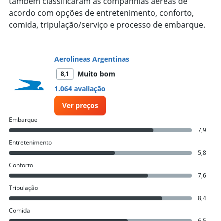
1
também classificaram as companhias aéreas de
Y
acordo com opções de entretenimento, conforto,
axis
comida, tripulação/serviço e processo de embarque.
displaying
values.
Range:
5
Aerolineas Argentinas
to
Muito bom
8,1
25.
1.064 avaliação
Ver preços
Embarque
7,9
Entretenimento
5,8
Conforto
7,6
Tripulação
8,4
Comida
6,5