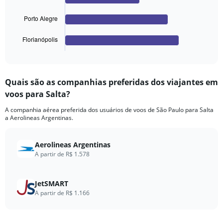
The
chart
Porto Alegre
has
1
Florianópolis
X
End
of
axis
interactive
displaying
chart
categories.
Quais são as companhias preferidas dos viajantes em
Range:
voos para Salta?
4
categories.
A companhia aérea preferida dos usuários de voos de São Paulo para Salta
The
a Aerolineas Argentinas.
chart
has
1
Aerolineas Argentinas
Y
A partir de R$ 1.578
axis
displaying
values.
JetSMART
Range:
A partir de R$ 1.166
0
to
720.