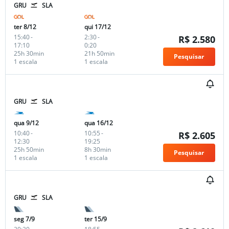
GRU
SLA
ter 8/12
qui 17/12
15:40
-
2:30
-
R$ 2.580
17:10
0:20
25h 30min
21h 50min
Pesquisar
1 escala
1 escala
GRU
SLA
qua 9/12
qua 16/12
10:40
-
10:55
-
R$ 2.605
12:30
19:25
25h 50min
8h 30min
Pesquisar
1 escala
1 escala
GRU
SLA
seg 7/9
ter 15/9