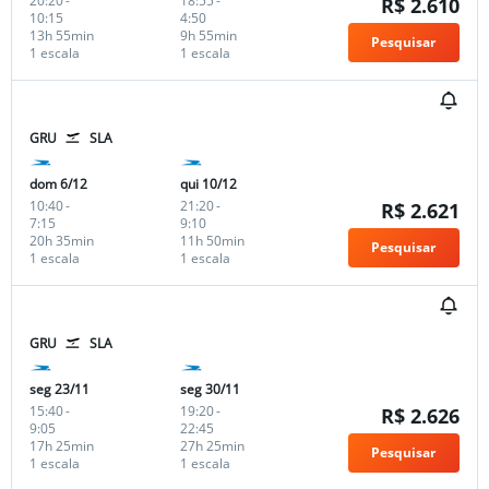
20:20
-
18:55
-
R$ 2.610
10:15
4:50
13h 55min
9h 55min
Pesquisar
1 escala
1 escala
GRU
SLA
dom 6/12
qui 10/12
10:40
-
21:20
-
R$ 2.621
7:15
9:10
20h 35min
11h 50min
Pesquisar
1 escala
1 escala
GRU
SLA
seg 23/11
seg 30/11
15:40
-
19:20
-
R$ 2.626
9:05
22:45
17h 25min
27h 25min
Pesquisar
1 escala
1 escala