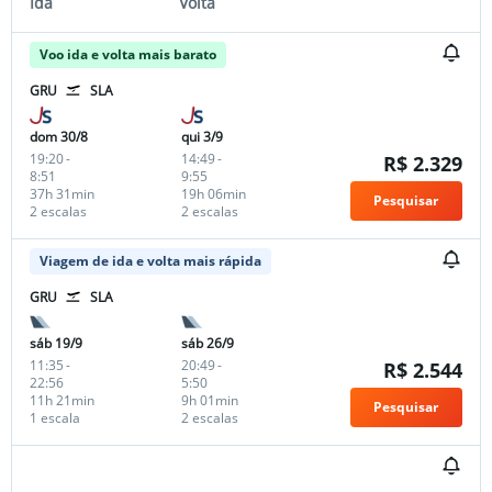
Ida
Volta
Voo ida e volta mais barato
GRU
SLA
dom 30/8
qui 3/9
19:20
-
14:49
-
R$ 2.329
8:51
9:55
37h 31min
19h 06min
Pesquisar
2 escalas
2 escalas
Viagem de ida e volta mais rápida
GRU
SLA
sáb 19/9
sáb 26/9
11:35
-
20:49
-
R$ 2.544
22:56
5:50
11h 21min
9h 01min
Pesquisar
1 escala
2 escalas