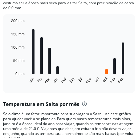
The
costuma ser a época mais seca para visitar Salta, com precipitação de cerca
chart
de 0.0 mm.
has
1
200 mm
Y
Bar
Chart
axis
graphic.
chart
150 mm
displaying
with
12
values.
bars.
100 mm
Range:
0
The
to
50 mm
chart
2000.
has
0 mm
1
out
set
fev
mai
ago
nov
jan
abr
jul
mar
jun
dez
X
End
of
axis
interactive
displaying
chart
categories.
Temperatura em Salta por mês
Range:
12
Se o clima é um fator importante para sua viagem a Salta, use este gráfico
categories.
para ajudar você a se planejar. Para quem busca temperaturas mais altas,
The
janeiro é a época ideal do ano para viajar, quando as temperaturas atingem
chart
uma média de 21.0 C. Viajantes que desejam evitar o frio não devem viajar
em junho, quando as temperaturas normalmente são mais baixas (por volta
has