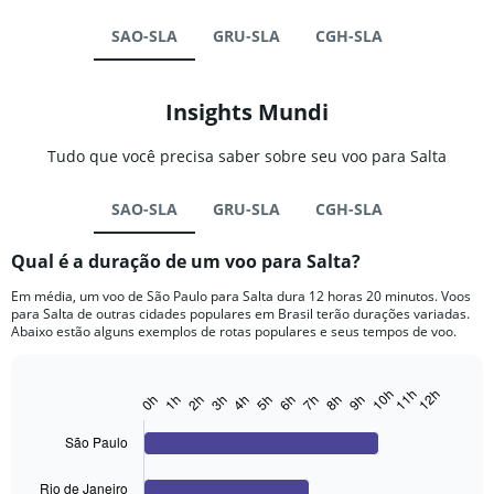
SAO-SLA
GRU-SLA
CGH-SLA
Insights Mundi
Tudo que você precisa saber sobre seu voo para Salta
SAO-SLA
GRU-SLA
CGH-SLA
Qual é a duração de um voo para Salta?
Em média, um voo de São Paulo para Salta dura 12 horas 20 minutos. Voos
para Salta de outras cidades populares em Brasil terão durações variadas.
Abaixo estão alguns exemplos de rotas populares e seus tempos de voo.
12h
11h
10h
0h
3h
6h
9h
2h
5h
8h
1h
4h
7h
Bar
Chart
graphic.
chart
with
São Paulo
4
bars.
Rio de Janeiro