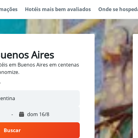
rmações
Hotéis mais bem avaliados
Onde se hosped
uenos Aires
téis em Buenos Aires em centenas
conomize.
-
dom 16/8
Buscar