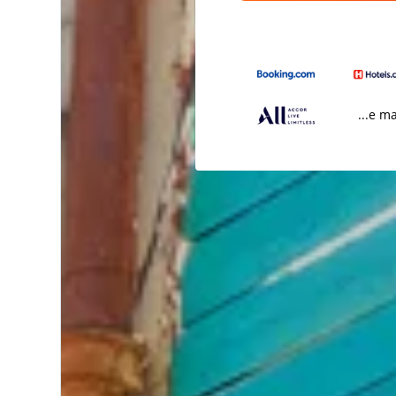
...e m