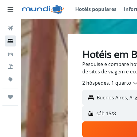
Hotéis populares
Info
Passagens Aéreas
Hospedagens
Hotéis em B
Carros
Pesquise e compare ho
Pacotes
de sites de viagem e e
Explore
2 hóspedes, 1 quarto
Trips
sáb 15/8