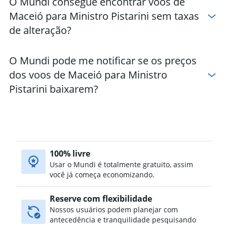
O Mundi consegue encontrar voos de
Hotéis em Key West
Maceió para Ministro Pistarini sem taxas
Hotéis em Tóquio
de alteração?
O Mundi pode me notificar se os preços
dos voos de Maceió para Ministro
Pistarini baixarem?
100% livre
Usar o Mundi é totalmente gratuito, assim
você já começa economizando.
Reserve com flexibilidade
Nossos usuários podem planejar com
antecedência e tranquilidade pesquisando