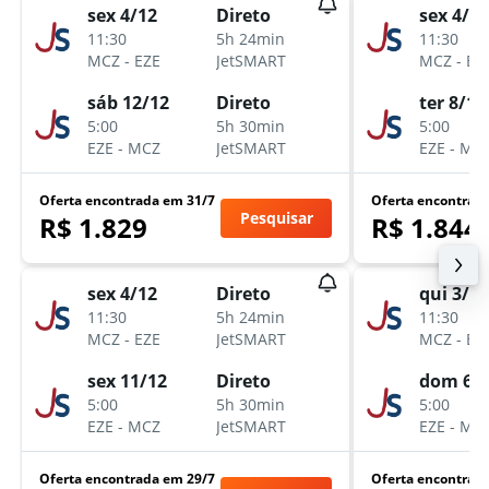
sex 4/12
Direto
sex 4/12
11:30
5h 24min
11:30
MCZ
-
EZE
JetSMART
MCZ
-
EZ
sáb 12/12
Direto
ter 8/12
5:00
5h 30min
5:00
EZE
-
MCZ
JetSMART
EZE
-
MC
Oferta encontrada em 31/7
Oferta encontrad
Pesquisar
R$ 1.829
R$ 1.844
sex 4/12
Direto
qui 3/12
11:30
5h 24min
11:30
MCZ
-
EZE
JetSMART
MCZ
-
EZ
sex 11/12
Direto
dom 6/
5:00
5h 30min
5:00
EZE
-
MCZ
JetSMART
EZE
-
MC
Oferta encontrada em 29/7
Oferta encontrad