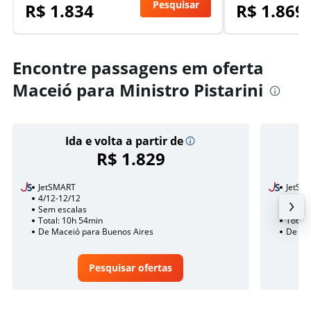
Pesquisar
R$ 1.834
R$ 1.869
Encontre passagens em oferta
Maceió para Ministro Pistarini
Ida e volta a partir de
R$ 1.829
JetSMART
JetSM
4/12-12/12
15/12
Sem escalas
Sem e
Total: 10h 54min
Total:
De Maceió para Buenos Aires
De Ma
Pesquisar ofertas