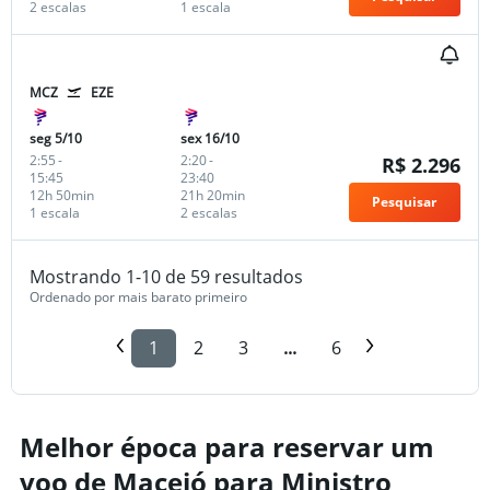
2 escalas
1 escala
MCZ
EZE
seg 5/10
sex 16/10
2:55
-
2:20
-
R$ 2.296
15:45
23:40
12h 50min
21h 20min
Pesquisar
1 escala
2 escalas
Mostrando 1-10 de 59 resultados
Ordenado por mais barato primeiro
1
2
3
...
6
Melhor época para reservar um
voo de Maceió para Ministro