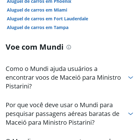
Aluguel de carros em Phoenix
Aluguel de carros em Miami
Aluguel de carros em Fort Lauderdale
Aluguel de carros em Tampa
Aluguel de carros em Chicago
Voe com Mundi
Aluguel de carros em San Juan
Hotéis em Las Vegas
Hotéis em Nova York
Como o Mundi ajuda usuários a
Hotéis em Chicago
encontrar voos de Maceió para Ministro
Hotéis em Orlando
Pistarini?
Hotéis em Cancún
Hotéis em Honolulu
Por que você deve usar o Mundi para
Hotéis em San Diego
pesquisar passagens aéreas baratas de
Hotéis em Miami
Maceió para Ministro Pistarini?
Hotéis em Punta Cana
Hotéis em Myrtle Beach