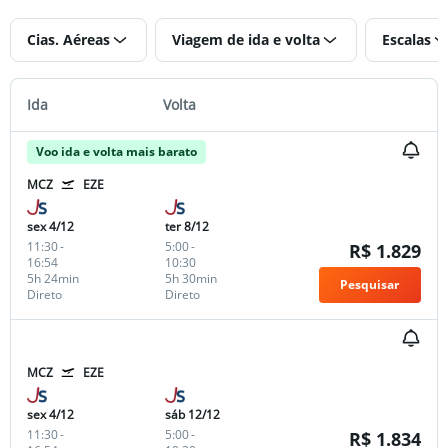
Cias. Aéreas
Viagem de ida e volta
Escalas
Ida
Volta
Voo ida e volta mais barato
MCZ
EZE
sex 4/12
ter 8/12
11:30
-
5:00
-
R$ 1.829
16:54
10:30
5h 24min
5h 30min
Pesquisar
Direto
Direto
MCZ
EZE
sex 4/12
sáb 12/12
11:30
-
5:00
-
R$ 1.834