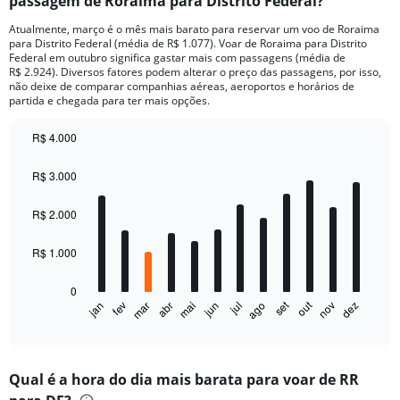
passagem de Roraima para Distrito Federal?
Atualmente, março é o mês mais barato para reservar um voo de Roraima
para Distrito Federal (média de R$ 1.077). Voar de Roraima para Distrito
Federal em outubro significa gastar mais com passagens (média de
R$ 2.924). Diversos fatores podem alterar o preço das passagens, por isso,
não deixe de comparar companhias aéreas, aeroportos e horários de
partida e chegada para ter mais opções.
R$ 4.000
Bar
Chart
graphic.
chart
R$ 3.000
with
12
bars.
R$ 2.000
The
R$ 1.000
chart
has
0
1
out
set
fev
mai
ago
nov
jan
abr
jul
mar
jun
dez
X
End
of
axis
interactive
displaying
chart
categories.
Qual é a hora do dia mais barata para voar de RR
Range: