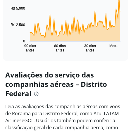
graphic.
with
91
R$ 5.000
data
points.
R$ 2.500
The
chart
has
0
1
90 dias
60 dias
30 dias
Mes…
antes
antes
antes
X
End
of
axis
interactive
displaying
chart
categories.
Range:
Avaliações do serviço das
91
companhias aéreas – Distrito
categories.
The
Federal
chart
has
1
Leia as avaliações das companhias aéreas com voos
Y
de Roraima para Distrito Federal, como Azul,LATAM
axis
AirlineseGOL. Usuários também podem conferir a
displaying
classificação geral de cada companhia aérea, como
values.