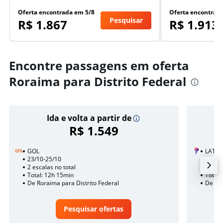
Oferta encontrada em 5/8
Oferta encontrad
Pesquisar
R$ 1.867
R$ 1.913
Encontre passagens em oferta
Roraima para Distrito Federal
Ida e volta a partir de
R$ 1.549
GOL
LATAM
23/10-25/10
18/1
2 escalas no total
2 esca
Total: 12h 15min
Total:
De Roraima para Distrito Federal
De Ror
Pesquisar ofertas