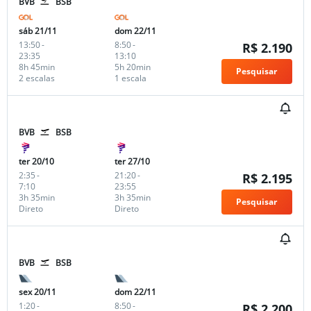
BVB
BSB
sáb 21/11
dom 22/11
13:50
-
8:50
-
R$ 2.190
23:35
13:10
8h 45min
5h 20min
Pesquisar
2 escalas
1 escala
BVB
BSB
ter 20/10
ter 27/10
2:35
-
21:20
-
R$ 2.195
7:10
23:55
3h 35min
3h 35min
Pesquisar
Direto
Direto
BVB
BSB
sex 20/11
dom 22/11
1:20
-
8:50
-
R$ 2.200