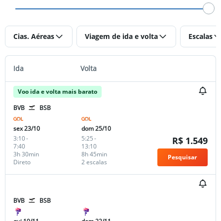
Cias. Aéreas
Viagem de ida e volta
Escalas
Ida
Volta
Voo ida e volta mais barato
BVB
BSB
sex 23/10
dom 25/10
3:10
-
5:25
-
R$ 1.549
7:40
13:10
3h 30min
8h 45min
Pesquisar
Direto
2 escalas
BVB
BSB