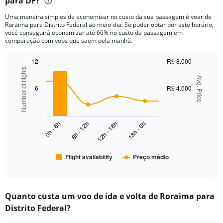
para DF?
12
categories.
Uma maneira simples de economizar no custo da sua passagem é voar de
The
Roraima para Distrito Federal ao meio-dia. Se puder optar por este horário,
chart
você conseguirá economizar até 66% no custo da passagem em
has
comparação com voos que saem pela manhã.
1
Y
12
R$ 8.000
axis
Number of flights
Combination
Chart
displaying
graphic.
Avg. Price
chart
values.
with
6
R$ 4.000
Range:
2
data
0
series.
to
4000.
0h - 6h
6h - 12h
12h - 18h
18h - 0h
The
chart
has
Flight availability
Preço médio
1
End
of
X
interactive
axis
chart
displaying
Quanto custa um voo de ida e volta de Roraima para
categories.
Range:
Distrito Federal?
6