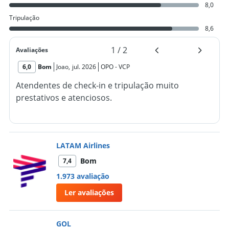
8,0
Tripulação
8,6
1
/
2
Avaliações
6,0
Bom
Joao
,
jul. 2026
OPO
-
VCP
Atendentes de check-in e tripulação muito
prestativos e atenciosos.
LATAM Airlines
Bom
7,4
1.973 avaliação
Ler avaliações
GOL