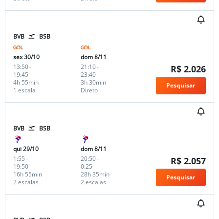
BVB
BSB
sex 30/10
dom 8/11
13:50
-
21:10
-
R$ 2.026
19:45
23:40
4h 55min
3h 30min
Pesquisar
1 escala
Direto
BVB
BSB
qui 29/10
dom 8/11
1:55
-
20:50
-
R$ 2.057
19:50
0:25
16h 55min
28h 35min
Pesquisar
2 escalas
2 escalas