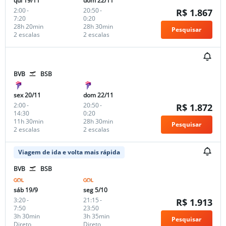
qui 19/11
dom 22/11
2:00
-
20:50
-
R$ 1.867
7:20
0:20
28h 20min
28h 30min
Pesquisar
2 escalas
2 escalas
BVB
BSB
sex 20/11
dom 22/11
2:00
-
20:50
-
R$ 1.872
14:30
0:20
11h 30min
28h 30min
Pesquisar
2 escalas
2 escalas
Viagem de ida e volta mais rápida
BVB
BSB
sáb 19/9
seg 5/10
3:20
-
21:15
-
R$ 1.913
7:50
23:50
3h 30min
3h 35min
Pesquisar
Direto
Direto