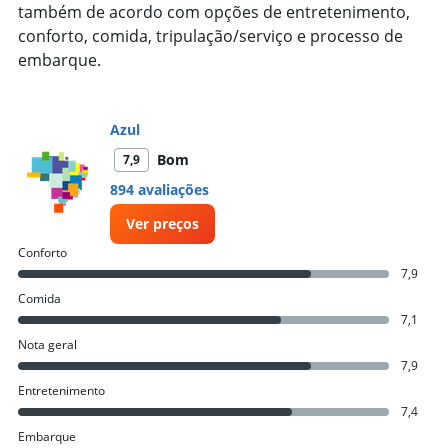
Range:
também de acordo com opções de entretenimento,
0
conforto, comida, tripulação/serviço e processo de
to
embarque.
7500.
Azul
Bom
7,9
894 avaliações
Ver preços
Conforto
7,9
Comida
7,1
Nota geral
7,9
Entretenimento
7,4
Embarque