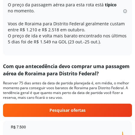
categories.
O preço da passagem aérea para esta rota está
típico
The
no momento.
chart
has
Voos de Roraima para Distrito Federal geralmente custam
2
Y
entre R$ 1.210 e R$ 2.518 em outubro.
axes
O preço de ida e volta mais barato encontrado nos últimos
displaying
5 dias foi de R$ 1.549 na GOL (23 out.-25 out.).
Avg.
Price
and
Number
Com que antecedência devo comprar uma passagem
of
aérea de Roraima para Distrito Federal?
flights.
Reservar 75 dias antes da data de partida planejada é, em média, o melhor
momento para conseguir voos baratos de Roraima para Distrito Federal. A
tendência geral é que quanto mais perto da data de partida você fizer a
reserva, mais caro ficará o seu voo.
Pesquisar ofertas
R$ 7.500
Chart
Chart