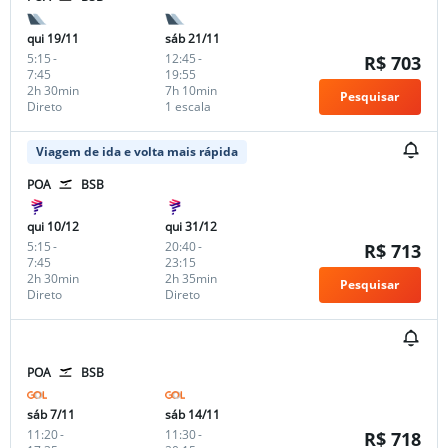
qui 19/11
sáb 21/11
5:15
-
12:45
-
R$ 703
7:45
19:55
2h 30min
7h 10min
Pesquisar
Direto
1 escala
Viagem de ida e volta mais rápida
POA
BSB
qui 10/12
qui 31/12
5:15
-
20:40
-
R$ 713
7:45
23:15
2h 30min
2h 35min
Pesquisar
Direto
Direto
POA
BSB
sáb 7/11
sáb 14/11
11:20
-
11:30
-
R$ 718