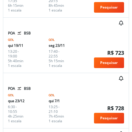
17:35
20:15
6h 15min
8h 45min
Pesquisar
1 escala
1 escala
POA
BSB
qui 19/11
seg 23/11
13:20
-
17:40
-
R$ 723
19:00
22:55
5h 40min
5h 15min
Pesquisar
1 escala
1 escala
POA
BSB
qua 23/12
qui 7/1
6:30
-
13:25
-
R$ 728
10:55
21:10
4h 25min
7h 45min
Pesquisar
1 escala
1 escala