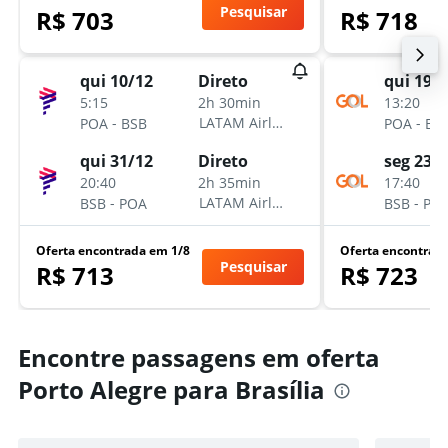
Pesquisar
R$ 703
R$ 718
qui 10/12
qui 19/
Direto
5:15
13:20
2h 30min
-
-
LATAM Airlines
POA
BSB
POA
BS
qui 31/12
seg 23/
Direto
20:40
17:40
2h 35min
-
-
LATAM Airlines
BSB
POA
BSB
PO
Oferta encontrada em 1/8
Oferta encontrad
Pesquisar
R$ 713
R$ 723
Encontre passagens em oferta
Porto Alegre para Brasília