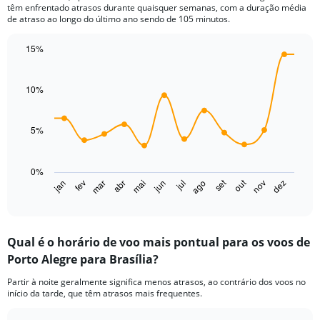
têm enfrentado atrasos durante quaisquer semanas, com a duração média
de atraso ao longo do último ano sendo de 105 minutos.
15%
Line
Chart
graphic.
chart
with
10%
14
data
points.
5%
The
chart
0%
has
set
out
jan
fev
mar
abr
mai
jun
jul
ago
nov
dez
1
End
of
X
interactive
axis
chart
displaying
Qual é o horário de voo mais pontual para os voos de
categories.
Range:
Porto Alegre para Brasília?
14
Partir à noite geralmente significa menos atrasos, ao contrário dos voos no
categories.
início da tarde, que têm atrasos mais frequentes.
The
chart