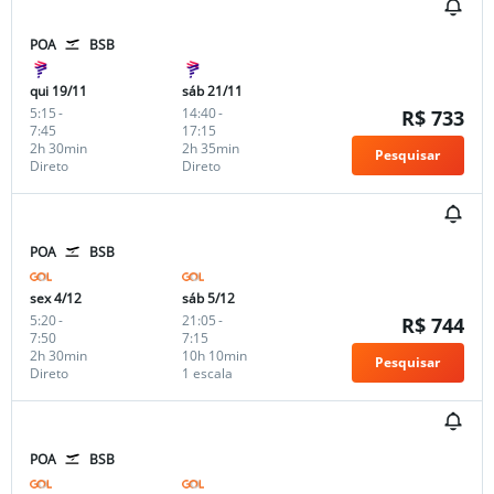
POA
BSB
qui 19/11
sáb 21/11
5:15
-
14:40
-
R$ 733
7:45
17:15
2h 30min
2h 35min
Pesquisar
Direto
Direto
POA
BSB
sex 4/12
sáb 5/12
5:20
-
21:05
-
R$ 744
7:50
7:15
2h 30min
10h 10min
Pesquisar
Direto
1 escala
POA
BSB