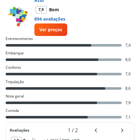
Azul
Bom
7,9
894 avaliações
Ver preços
Entretenimento
7,4
Embarque
8,0
Conforto
7,9
Tripulação
8,6
Nota geral
7,9
Comida
7,1
1
/
2
Avaliações