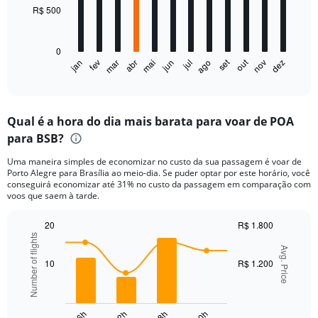
R$ 500
The
chart
has
0
1
out
set
fev
mai
ago
nov
jan
abr
jul
mar
jun
dez
X
End
of
axis
interactive
displaying
chart
categories.
Qual é a hora do dia mais barata para voar de POA
Range:
para BSB?
12
categories.
Uma maneira simples de economizar no custo da sua passagem é voar de
The
Porto Alegre para Brasília ao meio-dia. Se puder optar por este horário, você
chart
conseguirá economizar até 31% no custo da passagem em comparação com
has
voos que saem à tarde.
1
Y
20
R$ 1.800
axis
Number of flights
Combination
Chart
displaying
graphic.
Avg. Price
chart
values.
with
10
R$ 1.200
Range:
2
data
0
series.
to
1500.