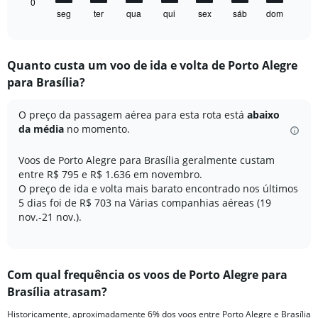
1
0
seg
ter
qua
qui
sex
sáb
dom
X
End
of
axis
interactive
displaying
chart
categories.
Quanto custa um voo de ida e volta de Porto Alegre
Range:
para Brasília?
7
categories.
The
O preço da passagem aérea para esta rota está
abaixo
chart
da média
no momento.
has
1
Voos de Porto Alegre para Brasília geralmente custam
Y
entre R$ 795 e R$ 1.636 em novembro.
axis
O preço de ida e volta mais barato encontrado nos últimos
displaying
5 dias foi de R$ 703 na Várias companhias aéreas (19
values.
Range:
nov.-21 nov.).
0
to
15.
Com qual frequência os voos de Porto Alegre para
Brasília atrasam?
Historicamente, aproximadamente 6% dos voos entre Porto Alegre e Brasília