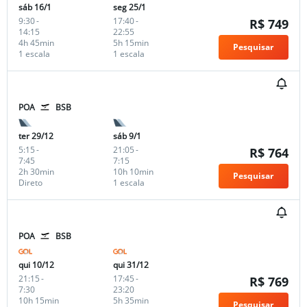
sáb 16/1
seg 25/1
9:30
-
17:40
-
R$ 749
14:15
22:55
4h 45min
5h 15min
Pesquisar
1 escala
1 escala
POA
BSB
ter 29/12
sáb 9/1
5:15
-
21:05
-
R$ 764
7:45
7:15
2h 30min
10h 10min
Pesquisar
Direto
1 escala
POA
BSB
qui 10/12
qui 31/12
21:15
-
17:45
-
R$ 769
7:30
23:20
10h 15min
5h 35min
Pesquisar