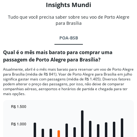
Insights Mundi
Tudo que você precisa saber sobre seu voo de Porto Alegre
para Brasília
POA-BSB
Qual é o mês mais barato para comprar uma
passagem de Porto Alegre para Brasília?
Atualmente, abril é o mês mais barato para reservar um voo de Porto Alegre
para Brasília (média de R$ 841). Voar de Porto Alegre para Brasília em julho
significa gastar mais com passagens (média de R$ 1.405). Diversos fatores
podem alterar o preço das passagens, por isso, não deixe de comparar
companhias aéreas, aeroportos e horários de partida e chegada para ter
mais opções.
R$ 1.500
Bar
Chart
graphic.
chart
with
R$ 1.000
12
bars.