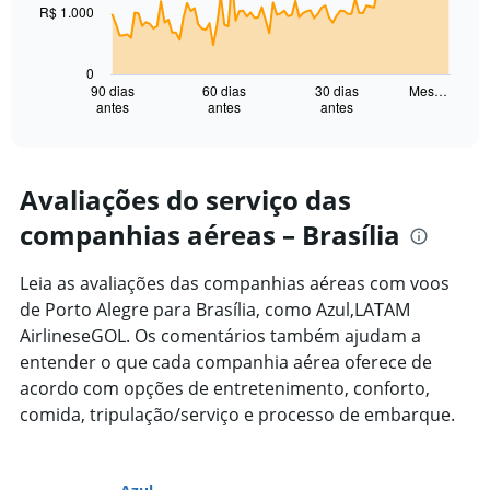
R$ 1.000
The
chart
has
0
1
90 dias
60 dias
30 dias
Mes…
antes
antes
antes
X
End
of
axis
interactive
displaying
chart
categories.
Range:
Avaliações do serviço das
91
companhias aéreas – Brasília
categories.
The
chart
Leia as avaliações das companhias aéreas com voos
has
de Porto Alegre para Brasília, como Azul,LATAM
1
AirlineseGOL. Os comentários também ajudam a
Y
axis
entender o que cada companhia aérea oferece de
displaying
acordo com opções de entretenimento, conforto,
values.
comida, tripulação/serviço e processo de embarque.
Range:
0
to
3000.