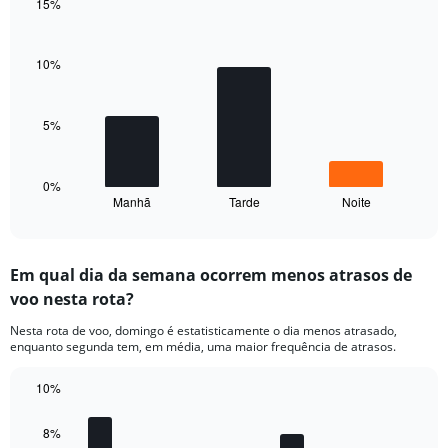
15%
has
1
Bar
Chart
graphic.
chart
Y
with
axis
10%
3
displaying
bars.
values.
Range:
5%
The
0
chart
to
has
15.
1
0%
Manhã
Tarde
Noite
X
End
of
axis
interactive
displaying
chart
categories.
Em qual dia da semana ocorrem menos atrasos de
Range:
voo nesta rota?
3
categories.
Nesta rota de voo, domingo é estatisticamente o dia menos atrasado,
The
enquanto segunda tem, em média, uma maior frequência de atrasos.
chart
has
10%
1
Bar
Y
Chart
graphic.
chart
axis
8%
with