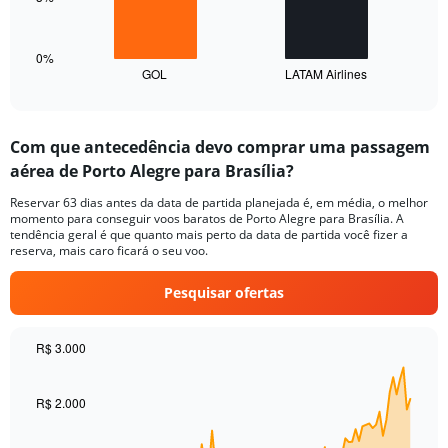
The
to
chart
10.
has
1
0%
GOL
LATAM Airlines
X
End
of
axis
interactive
displaying
chart
categories.
Com que antecedência devo comprar uma passagem
Range:
aérea de Porto Alegre para Brasília?
2
categories.
Reservar 63 dias antes da data de partida planejada é, em média, o melhor
The
momento para conseguir voos baratos de Porto Alegre para Brasília. A
chart
tendência geral é que quanto mais perto da data de partida você fizer a
has
reserva, mais caro ficará o seu voo.
1
Y
Pesquisar ofertas
axis
displaying
values.
R$ 3.000
Range:
Chart
Chart
0
graphic.
with
to
91
R$ 2.000
7.5.
data
points.