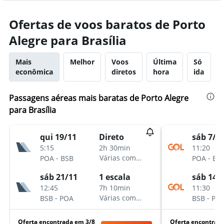
Ofertas de voos baratos de Porto
Alegre para Brasília
Mais
Melhor
Voos
Última
Só
econômica
diretos
hora
ida
Passagens aéreas mais baratas de Porto Alegre
para Brasília
qui 19/11
sáb 7/1
Direto
5:15
11:20
2h 30min
-
-
Várias companhias aéreas
POA
BSB
POA
BS
sáb 21/11
sáb 14/
1 escala
12:45
11:30
7h 10min
-
-
Várias companhias aéreas
BSB
POA
BSB
PO
Oferta encontrada em 3/8
Oferta encontrad