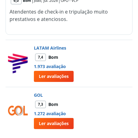
6,0
Bom
Joao
,
jul. 2026
OPO
-
VCP
Atendentes de check-in e tripulação muito
prestativos e atenciosos.
LATAM Airlines
Bom
7,4
1.973 avaliação
Ler avaliações
GOL
Bom
7,3
1.272 avaliação
Ler avaliações