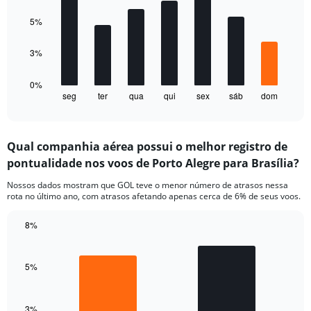
displaying
7
values.
bars.
5%
Range:
0
The
3%
to
chart
15.
has
1
0%
seg
ter
qua
qui
sex
sáb
dom
X
End
of
axis
interactive
displaying
chart
categories.
Qual companhia aérea possui o melhor registro de
Range:
pontualidade nos voos de Porto Alegre para Brasília?
7
categories.
Nossos dados mostram que GOL teve o menor número de atrasos nessa
The
rota no último ano, com atrasos afetando apenas cerca de 6% de seus voos.
chart
has
8%
1
Bar
Y
Chart
graphic.
chart
axis
with
5%
displaying
2
values.
bars.
Range:
0
3%