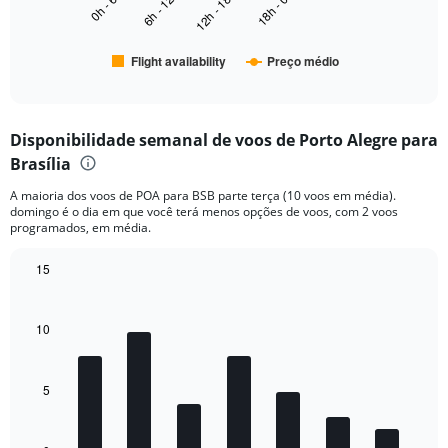
0h - 6h
6h - 12h
12h - 18h
18h - 0h
The
chart
has
Flight availability
Preço médio
1
End
of
X
interactive
axis
chart
displaying
Disponibilidade semanal de voos de Porto Alegre para
categories.
Range:
Brasília
6
A maioria dos voos de POA para BSB parte terça (10 voos em média).
categories.
domingo é o dia em que você terá menos opções de voos, com 2 voos
The
programados, em média.
chart
has
15
2
Bar
Y
Chart
graphic.
chart
axes
with
10
displaying
7
Avg.
bars.
Price
and
5
The
Number
chart
of
has
flights.