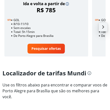
Ida e volta a partir de
R$ 785
GOL
GOL
8/10-11/10
10/1
Sem escalas
1 esca
Total: 5h 15min
Total:
De Porto Alegre para Brasília
De Por
Pesquisar ofertas
Localizador de tarifas Mundi
Use os filtros abaixo para encontrar e comparar voos de
Porto Alegre para Brasília que são os melhores para
você.