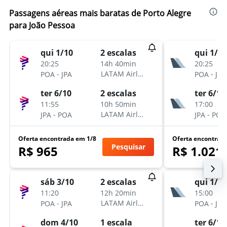
Passagens aéreas mais baratas de Porto Alegre
para João Pessoa
qui 1/10
qui 1/10
2 escalas
20:25
20:25
14h 40min
-
-
LATAM Airlines
POA
JPA
POA
JPA
ter 6/10
ter 6/10
2 escalas
11:55
17:00
10h 50min
-
-
LATAM Airlines
JPA
POA
JPA
POA
Oferta encontrada em 1/8
Oferta encontrad
Pesquisar
R$ 965
R$ 1.021
sáb 3/10
qui 1/10
2 escalas
11:20
15:00
12h 20min
-
-
LATAM Airlines
POA
JPA
POA
JPA
dom 4/10
ter 6/10
1 escala