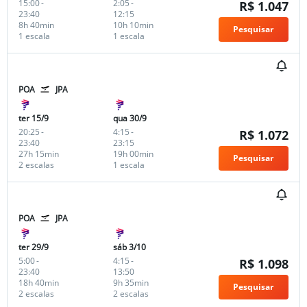
15:00
-
2:05
-
R$ 1.047
23:40
12:15
8h 40min
10h 10min
Pesquisar
1 escala
1 escala
POA
JPA
ter 15/9
qua 30/9
20:25
-
4:15
-
R$ 1.072
23:40
23:15
27h 15min
19h 00min
Pesquisar
2 escalas
1 escala
POA
JPA
ter 29/9
sáb 3/10
5:00
-
4:15
-
R$ 1.098
23:40
13:50
18h 40min
9h 35min
Pesquisar
2 escalas
2 escalas