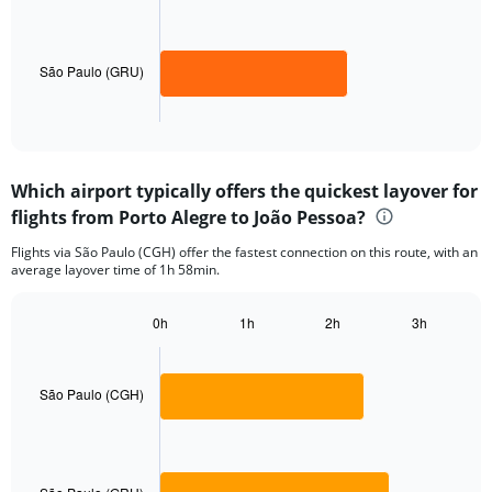
Range:
0
The
to
chart
2000.
has
São Paulo (GRU)
1
X
End
of
axis
interactive
displaying
chart
categories.
Which airport typically offers the quickest layover for
Range:
flights from Porto Alegre to João Pessoa?
2
categories.
Flights via São Paulo (CGH) offer the fastest connection on this route, with an
The
average layover time of 1h 58min.
chart
has
1
0h
1h
2h
3h
Bar
Y
Chart
graphic.
chart
axis
with
displaying
2
São Paulo (CGH)
values.
bars.
Range:
0
The
to
chart
600.