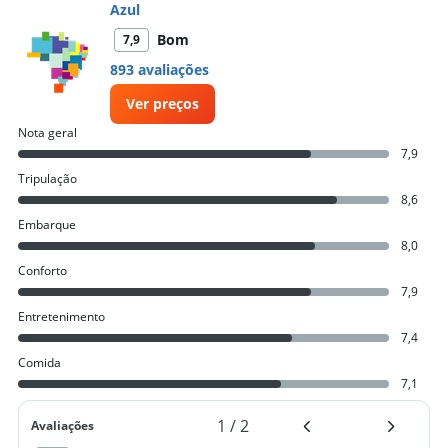
Azul
Bom
7,9
893 avaliações
Ver preços
Nota geral
7,9
Tripulação
8,6
Embarque
8,0
Conforto
7,9
Entretenimento
7,4
Comida
7,1
1
/
2
Avaliações