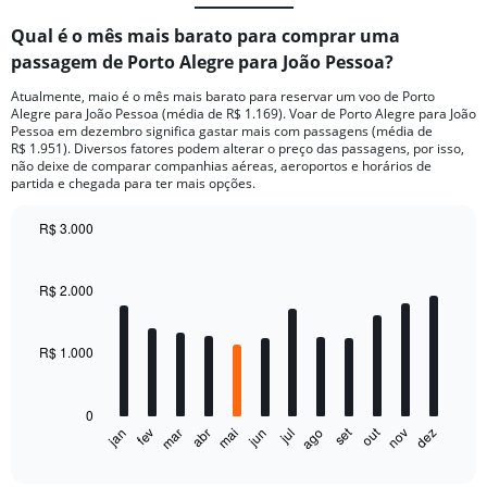
Qual é o mês mais barato para comprar uma
passagem de Porto Alegre para João Pessoa?
Atualmente, maio é o mês mais barato para reservar um voo de Porto
Alegre para João Pessoa (média de R$ 1.169). Voar de Porto Alegre para João
Pessoa em dezembro significa gastar mais com passagens (média de
R$ 1.951). Diversos fatores podem alterar o preço das passagens, por isso,
não deixe de comparar companhias aéreas, aeroportos e horários de
partida e chegada para ter mais opções.
R$ 3.000
Bar
Chart
graphic.
chart
with
R$ 2.000
12
bars.
R$ 1.000
The
chart
has
0
1
out
set
fev
mai
ago
nov
jan
abr
jul
mar
jun
dez
X
End
of
axis
interactive
chart