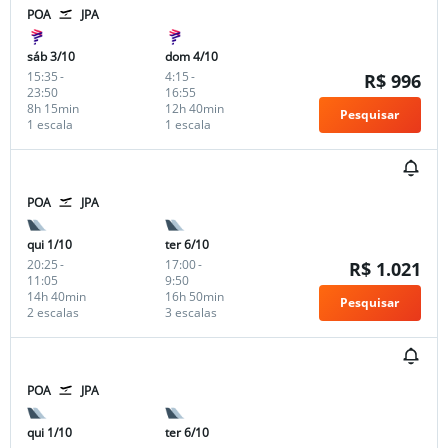
POA
JPA
sáb 3/10
dom 4/10
15:35
-
4:15
-
R$ 996
23:50
16:55
8h 15min
12h 40min
Pesquisar
1 escala
1 escala
POA
JPA
qui 1/10
ter 6/10
20:25
-
17:00
-
R$ 1.021
11:05
9:50
14h 40min
16h 50min
Pesquisar
2 escalas
3 escalas
POA
JPA
qui 1/10
ter 6/10