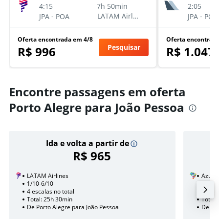
4:15
2:05
7h 50min
-
-
LATAM Airlines
JPA
POA
JPA
POA
Oferta encontrada em 4/8
Oferta encontrad
Pesquisar
R$ 996
R$ 1.047
Encontre passagens em oferta
Porto Alegre para João Pessoa
Ida e volta a partir de
R$ 965
LATAM Airlines
Azul
1/10-6/10
25/8
4 escalas no total
1 esca
Total: 25h 30min
Total:
De Porto Alegre para João Pessoa
De Por