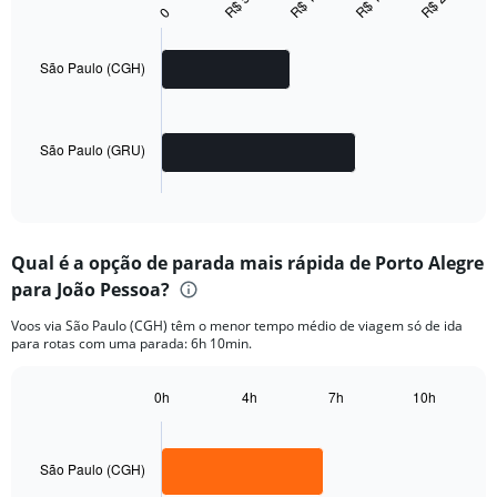
graphic.
chart
0
with
2
bars.
São Paulo (CGH)
The
chart
has
São Paulo (GRU)
1
X
End
of
axis
interactive
displaying
chart
categories.
Qual é a opção de parada mais rápida de Porto Alegre
Range:
para João Pessoa?
2
categories.
Voos via São Paulo (CGH) têm o menor tempo médio de viagem só de ida
The
para rotas com uma parada: 6h 10min.
chart
has
1
0h
4h
7h
10h
Bar
Y
Chart
graphic.
chart
axis
with
displaying
2
São Paulo (CGH)
values.
bars.