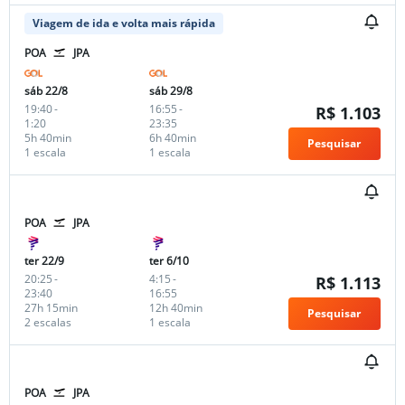
Viagem de ida e volta mais rápida
POA
JPA
sáb 22/8
sáb 29/8
19:40
-
16:55
-
R$ 1.103
1:20
23:35
5h 40min
6h 40min
Pesquisar
1 escala
1 escala
POA
JPA
ter 22/9
ter 6/10
20:25
-
4:15
-
R$ 1.113
23:40
16:55
27h 15min
12h 40min
Pesquisar
2 escalas
1 escala
POA
JPA