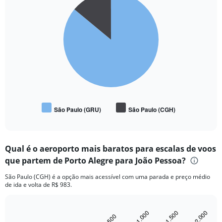
graphic.
chart
with
2
slices.
São Paulo (GRU)
São Paulo (CGH)
End
of
interactive
chart
Qual é o aeroporto mais baratos para escalas de voos
que partem de Porto Alegre para João Pessoa?
São Paulo (CGH) é a opção mais acessível com uma parada e preço médio
de ida e volta de R$ 983.
R$ 1.000
R$ 1.500
R$ 2.000
Bar
R$ 500
Chart