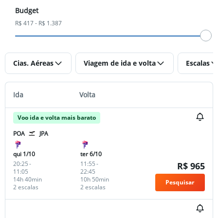
Budget
R$ 417 - R$ 1.387
Cias. Aéreas
Viagem de ida e volta
Escalas
Ida
Volta
Voo ida e volta mais barato
POA
JPA
qui 1/10
ter 6/10
20:25
-
11:55
-
R$ 965
11:05
22:45
14h 40min
10h 50min
Pesquisar
2 escalas
2 escalas