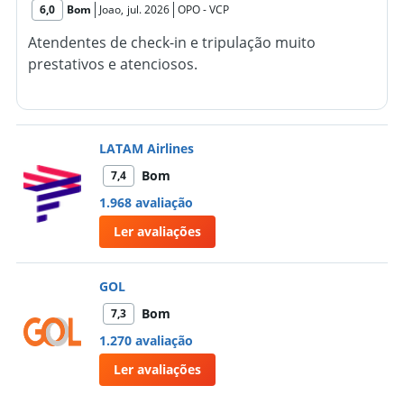
6,0
Bom
Joao
,
jul. 2026
OPO
-
VCP
Atendentes de check-in e tripulação muito
prestativos e atenciosos.
LATAM Airlines
Bom
7,4
1.968 avaliação
Ler avaliações
GOL
Bom
7,3
1.270 avaliação
Ler avaliações