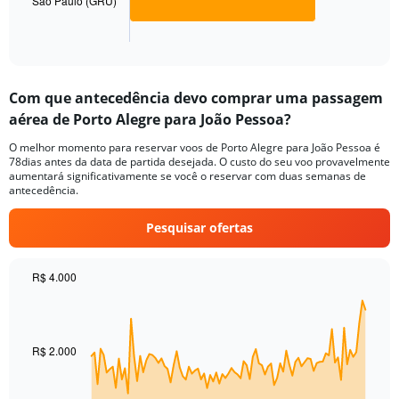
has
São Paulo (GRU)
1
X
End
of
axis
interactive
displaying
chart
categories.
Com que antecedência devo comprar uma passagem
Range:
aérea de Porto Alegre para João Pessoa?
2
categories.
O melhor momento para reservar voos de Porto Alegre para João Pessoa é
The
78dias antes da data de partida desejada. O custo do seu voo provavelmente
chart
aumentará significativamente se você o reservar com duas semanas de
has
antecedência.
1
Y
Pesquisar ofertas
axis
displaying
values.
R$ 4.000
Range:
Chart
Chart
0
graphic.
with
to
91
150.
data
R$ 2.000
points.
The