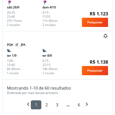
sáb 26/9
dom 4/10
20:25
-
4:15
-
R$ 1.123
23:40
15:55
27h 15min
11h 40min
Pesquisar
2 escalas
2 escalas
POA
JPA
ter 1/9
ter 8/9
7:00
-
4:15
-
R$ 1.138
15:40
23:15
8h 40min
19h 00min
Pesquisar
1 escala
1 escala
Mostrando 1-10 de 60 resultados
Ordenado por mais barato primeiro
1
2
3
...
6