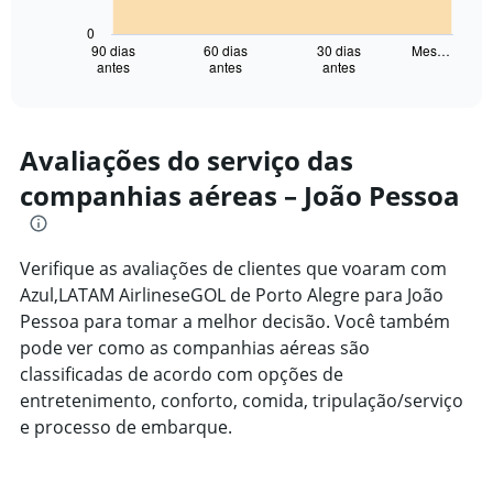
chart
has
0
1
90 dias
60 dias
30 dias
Mes…
antes
antes
antes
X
End
of
axis
interactive
displaying
chart
categories.
Range:
Avaliações do serviço das
91
companhias aéreas – João Pessoa
categories.
The
chart
has
Verifique as avaliações de clientes que voaram com
1
Azul,LATAM AirlineseGOL de Porto Alegre para João
Y
axis
Pessoa para tomar a melhor decisão. Você também
displaying
pode ver como as companhias aéreas são
values.
classificadas de acordo com opções de
Range:
entretenimento, conforto, comida, tripulação/serviço
0
to
e processo de embarque.
4000.