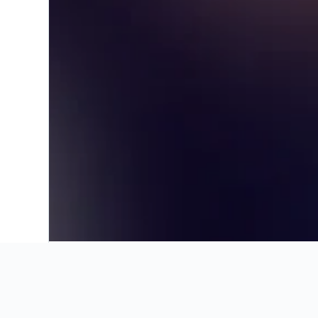
Início
América do Sul
Brasil
Paraí
Insights dos ho
Use nossos insights recentes e 