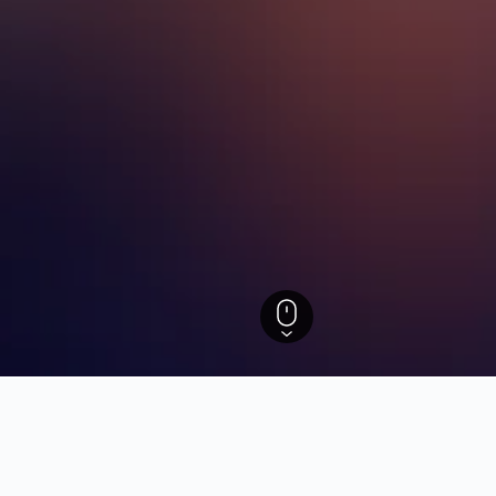
ba
Lucena
téis em Lucena
baseados em dados para ajudar a encontrar os melhores mo