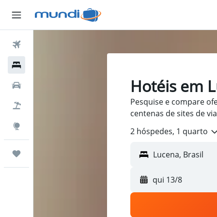
Passagens Aéreas
Hospedagens
Hotéis em L
Carros
Pesquise e compare ofer
Pacotes
centenas de sites de v
Explore
2 hóspedes, 1 quarto
Trips
qui 13/8