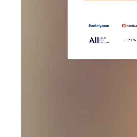
...e m