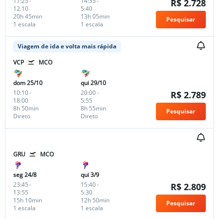
17:25
-
14:35
-
R$ 2.728
12:10
5:40
20h 45min
13h 05min
Pesquisar
1 escala
1 escala
Viagem de ida e volta mais rápida
VCP
MCO
dom 25/10
qui 29/10
10:10
-
20:00
-
R$ 2.789
18:00
5:55
8h 50min
8h 55min
Pesquisar
Direto
Direto
GRU
MCO
seg 24/8
qui 3/9
23:45
-
15:40
-
R$ 2.809
13:55
5:30
15h 10min
12h 50min
Pesquisar
1 escala
1 escala