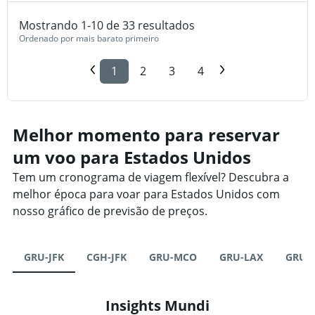
Mostrando 1-10 de 33 resultados
Ordenado por mais barato primeiro
1
2
3
4
Melhor momento para reservar
um voo para Estados Unidos
Tem um cronograma de viagem flexível? Descubra a
melhor época para voar para Estados Unidos com
nosso gráfico de previsão de preços.
GRU-JFK
CGH-JFK
GRU-MCO
GRU-LAX
GRU-
Insights Mundi