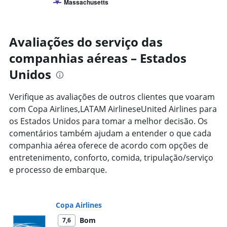
Massachusetts
categories.
End
of
Range:
interactive
8
chart
categories.
Avaliações do serviço das
The
chart
companhias aéreas – Estados
has
Unidos
1
Y
axis
Verifique as avaliações de outros clientes que voaram
displaying
com Copa Airlines,LATAM AirlineseUnited Airlines para
%
os Estados Unidos para tomar a melhor decisão. Os
de
popularidade.
comentários também ajudam a entender o que cada
Range:
companhia aérea oferece de acordo com opções de
0
entretenimento, conforto, comida, tripulação/serviço
to
e processo de embarque.
40.
Copa Airlines
Bom
7,6