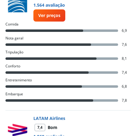
1.564 avaliação
Ver preços
Comida
6,9
Nota geral
7,6
Tripulação
8,1
Conforto
7,4
Entretenimento
6,8
Embarque
7,8
LATAM Airlines
Bom
7,4