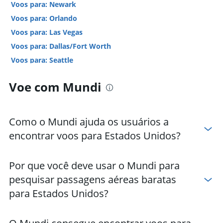
Voos para: Newark
Voos para: Orlando
Voos para: Las Vegas
Voos para: Dallas/Fort Worth
Voos para: Seattle
Voos para: Denver
Voe com Mundi
Voos para: Chicago O'Hare Internacional
Voos para: Filadélfia
Voos para: Fort Lauderdale
Como o Mundi ajuda os usuários a
Voos para: Minneapólis
encontrar voos para Estados Unidos?
Voos para: Sky Harbor Internacional
Voos para: Tampa
Por que você deve usar o Mundi para
Voos para: Honolulu
pesquisar passagens aéreas baratas
Voos para: San Diego
para Estados Unidos?
Voos para: Austin
Voos para: Charlotte