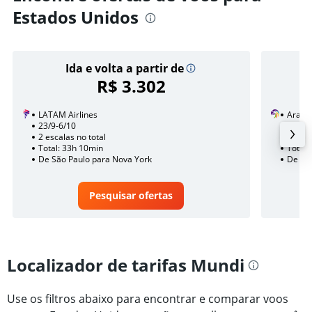
Estados Unidos
Ida e volta a partir de
R$ 3.302
LATAM Airlines
Arajet
23/9-6/10
27/8
2 escalas no total
1 esca
Total: 33h 10min
Total:
De São Paulo para Nova York
De São
Pesquisar ofertas
Localizador de tarifas Mundi
Use os filtros abaixo para encontrar e comparar voos