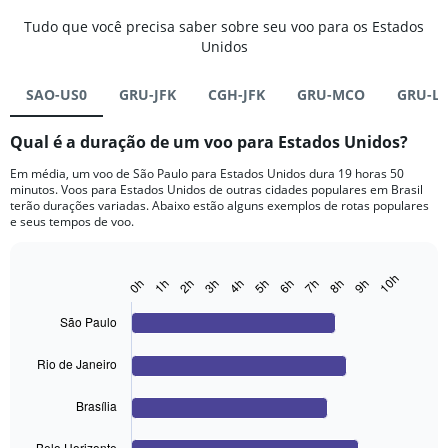
Tudo que você precisa saber sobre seu voo para os Estados
Unidos
SAO-US0
GRU-JFK
CGH-JFK
GRU-MCO
GRU-L
Qual é a duração de um voo para Estados Unidos?
Em média, um voo de São Paulo para Estados Unidos dura 19 horas 50
minutos. Voos para Estados Unidos de outras cidades populares em Brasil
terão durações variadas. Abaixo estão alguns exemplos de rotas populares
e seus tempos de voo.
10h
0h
1h
2h
3h
4h
5h
6h
7h
8h
9h
Bar
Chart
graphic.
chart
with
São Paulo
4
bars.
Rio de Janeiro
The
chart
Brasília
has
1
Belo Horizonte