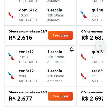
GRU
-
MCO
Avianca
GRU
-
MC
dom 6/12
1 escala
qui 18/2
13:50
13h 50min
7:00
MCO
-
GRU
Avianca
MCO
-
G
Oferta encontrada em 28/7
Oferta encontrad
Pesquisar
R$ 2.616
R$ 2.687
ter 1/12
1 escala
qua 2/1
23:10
21h 37min
7:35
GRU
-
MCO
American Airlines
GRU
-
MC
ter 8/12
1 escala
ter 8/12
9:00
22h 00min
14:35
MCO
-
GRU
American Airlines
MCO
-
G
Oferta encontrada em 30/7
Oferta encontrad
Pesquisar
R$ 2.677
R$ 2.692