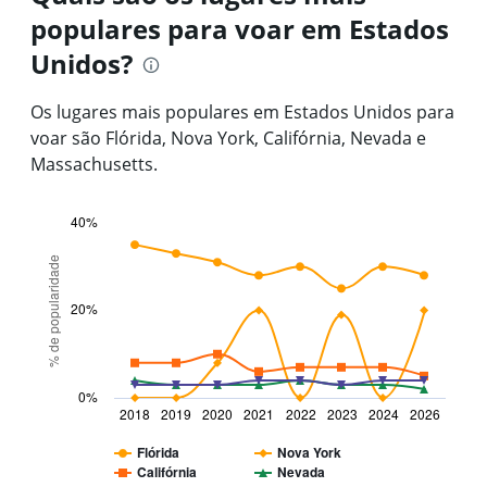
91
populares para voar em Estados
categories.
The
Unidos?
chart
has
1
Os lugares mais populares em Estados Unidos para
Y
voar são Flórida, Nova York, Califórnia, Nevada e
axis
Massachusetts.
displaying
values.
Range:
40%
0
Line
Chart
to
graphic.
chart
% de popularidade
6000.
with
5
20%
lines.
The
chart
has
0%
2018
2019
2020
2021
2022
2023
2024
2026
1
X
Flórida
Nova York
axis
Califórnia
Nevada
displaying