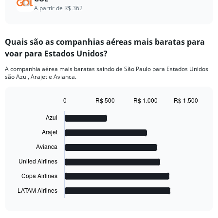
A partir de R$ 362
Quais são as companhias aéreas mais baratas para
voar para Estados Unidos?
A companhia aérea mais baratas saindo de São Paulo para Estados Unidos
são Azul, Arajet e Avianca.
0
R$ 500
R$ 1.000
R$ 1.500
Bar
Chart
graphic.
chart
Azul
with
6
Arajet
bars.
Avianca
The
United Airlines
chart
has
Copa Airlines
1
LATAM Airlines
X
End
of
axis
interactive
displaying
chart