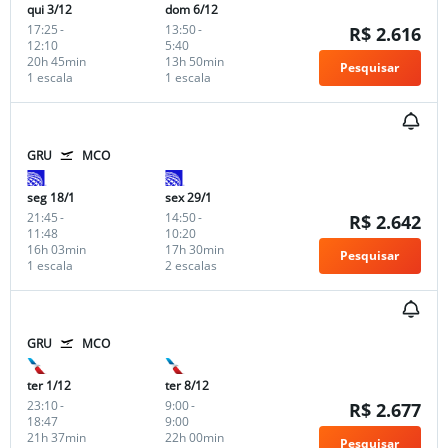
qui 3/12
dom 6/12
17:25
-
13:50
-
R$ 2.616
12:10
5:40
20h 45min
13h 50min
Pesquisar
1 escala
1 escala
GRU
MCO
seg 18/1
sex 29/1
21:45
-
14:50
-
R$ 2.642
11:48
10:20
16h 03min
17h 30min
Pesquisar
1 escala
2 escalas
GRU
MCO
ter 1/12
ter 8/12
23:10
-
9:00
-
R$ 2.677
18:47
9:00
21h 37min
22h 00min
Pesquisar