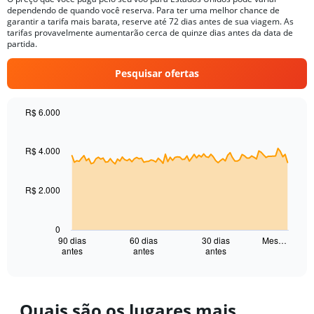
categories.
dependendo de quando você reserva. Para ter uma melhor chance de
The
garantir a tarifa mais barata, reserve até 72 dias antes de sua viagem. As
chart
tarifas provavelmente aumentarão cerca de quinze dias antes da data de
has
partida.
1
Y
Pesquisar ofertas
axis
displaying
values.
R$ 6.000
Range:
Chart
Chart
0
graphic.
with
to
91
R$ 4.000
30.
data
points.
R$ 2.000
The
chart
has
0
1
90 dias
60 dias
30 dias
Mes…
antes
antes
antes
X
End
of
axis
interactive
displaying
chart
categories.
Range:
Quais são os lugares mais