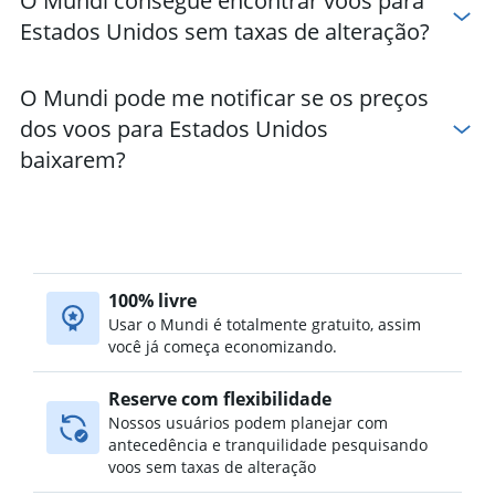
O Mundi consegue encontrar voos para
Voos para: Raleigh
Estados Unidos sem taxas de alteração?
Voos para: Dulles Internacional
Voos para: Detroit
O Mundi pode me notificar se os preços
Voos para: Portland
dos voos para Estados Unidos
Voos para: Nashville
baixarem?
Voos para: Houston-William P. Hobby
Voos para: Salt Lake City
Voos para: LaGuardia
Voos para: George Bush Intcntl
Voos para: Baltimore
100% livre
Voos para: Nova Orleans
Usar o Mundi é totalmente gratuito, assim
você já começa economizando.
Voos para: Cleveland
Voos para: Cincinnati
Reserve com flexibilidade
Voos para: Indianápolis
Nossos usuários podem planejar com
Voos para: Pittsburgh
antecedência e tranquilidade pesquisando
voos sem taxas de alteração
Voos para: Reagan-National