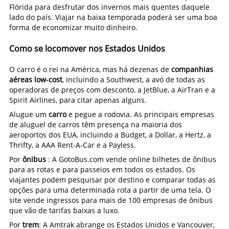
Flórida para desfrutar dos invernos mais quentes daquele
lado do país. Viajar na baixa temporada poderá ser uma boa
forma de economizar muito dinheiro.
Como se locomover nos Estados Unidos
O carro é o rei na América, mas há dezenas de
companhias
aéreas low-cost
, incluindo a Southwest, a avó de todas as
operadoras de preços com desconto, a JetBlue, a AirTran e a
Spirit Airlines, para citar apenas alguns.
Alugue um
carro
e pegue a rodovia. As principais empresas
de aluguel de carros têm presença na maioria dos
aeroportos dos EUA, incluindo a Budget, a Dollar, a Hertz, a
Thrifty, a AAA Rent-A-Car e a Payless.
Por
ônibus
: A GotoBus.com vende online bilhetes de ônibus
para as rotas e para passeios em todos os estados. Os
viajantes podem pesquisar por destino e comparar todas as
opções para uma determinada rota a partir de uma tela. O
site vende ingressos para mais de 100 empresas de ônibus
que vão de tarifas baixas a luxo.
Por
trem
: A Amtrak abrange os Estados Unidos e Vancouver,