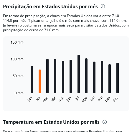
categories.
Precipitação em Estados Unidos por mês
Range:
6
Em termo de precipitação, a chuva em Estados Unidos varia entre 71.0 -
categories.
114.0 por mês. Tipicamente, julho é o mês com mais chuva, com 114.0 mm.
The
Já fevereiro costuma ser a época mais seca para visitar Estados Unidos, com
chart
precipitação de cerca de 71.0 mm.
has
1
150 mm
Y
Bar
Chart
axis
graphic.
chart
displaying
with
100 mm
12
values.
bars.
Range:
0
50 mm
The
to
chart
1500.
has
0 mm
1
out
set
fev
mai
ago
nov
jan
abr
jul
mar
jun
dez
X
End
of
axis
interactive
displaying
chart
categories.
Temperatura em Estados Unidos por mês
Range:
12
Se o clima é um fator importante para sua viagem a Estados Unidos, use