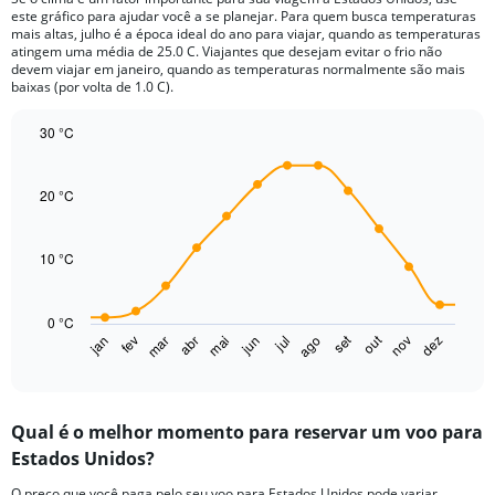
categories.
este gráfico para ajudar você a se planejar. Para quem busca temperaturas
The
mais altas, julho é a época ideal do ano para viajar, quando as temperaturas
chart
atingem uma média de 25.0 C. Viajantes que desejam evitar o frio não
devem viajar em janeiro, quando as temperaturas normalmente são mais
has
baixas (por volta de 1.0 C).
1
Y
30 °C
axis
displaying
Line
Chart
graphic.
chart
values.
with
20 °C
Range:
14
0
data
to
points.
10 °C
150.
The
chart
0 °C
has
set
out
jan
fev
mar
abr
mai
jun
jul
ago
nov
dez
1
End
of
X
interactive
axis
chart
displaying
Qual é o melhor momento para reservar um voo para
categories.
Range:
Estados Unidos?
14
O preço que você paga pelo seu voo para Estados Unidos pode variar