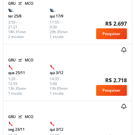
GRU
MCO
ter 25/8
qui 17/9
3:50
-
17:55
-
R$ 2.697
21:21
0:30
18h 31min
29h 35min
Pesquisar
2 escalas
1 escala
GRU
MCO
qua 25/11
qui 3/12
1:20
-
14:35
-
R$ 2.718
12:55
5:40
13h 35min
13h 05min
Pesquisar
1 escala
1 escala
GRU
MCO
seg 23/11
qui 3/12