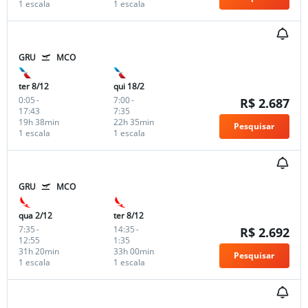
1 escala
1 escala
GRU
MCO
ter 8/12
qui 18/2
0:05
-
7:00
-
R$ 2.687
17:43
7:35
19h 38min
22h 35min
Pesquisar
1 escala
1 escala
GRU
MCO
qua 2/12
ter 8/12
7:35
-
14:35
-
R$ 2.692
12:55
1:35
31h 20min
33h 00min
Pesquisar
1 escala
1 escala