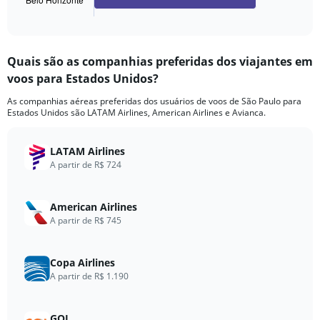
X
End
of
axis
interactive
displaying
chart
categories.
Quais são as companhias preferidas dos viajantes em
Range:
voos para Estados Unidos?
4
categories.
As companhias aéreas preferidas dos usuários de voos de São Paulo para
The
Estados Unidos são LATAM Airlines, American Airlines e Avianca.
chart
has
1
LATAM Airlines
Y
A partir de R$ 724
axis
displaying
values.
American Airlines
Range:
A partir de R$ 745
0
to
600.
Copa Airlines
A partir de R$ 1.190
GOL