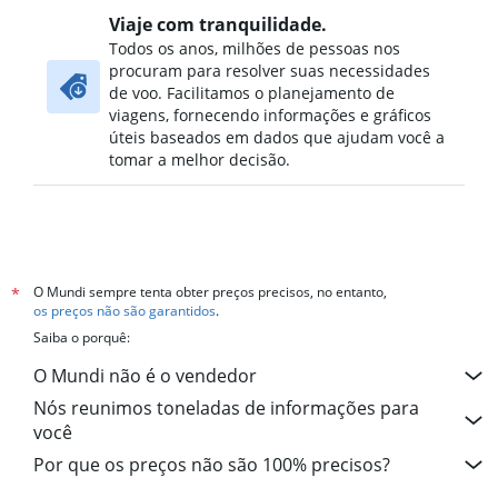
Voos para: St. Louis
Viaje com tranquilidade.
Voos para: Columbus
Todos os anos, milhões de pessoas nos
procuram para resolver suas necessidades
Voos para: Cidade do Kansas
de voo. Facilitamos o planejamento de
Voos para: Fort Myers
viagens, fornecendo informações e gráficos
Voos para: San Antonio
úteis baseados em dados que ajudam você a
tomar a melhor decisão.
Voos para: Jacksonville
Voos para: Santa Ana
Voos para: San Jose
Voos para: Sacramento
Voos para: Charleston
O Mundi sempre tenta obter preços precisos, no entanto,
*
os preços não são garantidos
.
Voos para: Buffalo
Saiba o porquê:
Voos para: Ontário
O Mundi não é o vendedor
Voos para: Milwaukee
Nós reunimos toneladas de informações para
Voos para: Richmond
você
Voos para: Kahului
Por que os preços não são 100% precisos?
Voos para: Providence