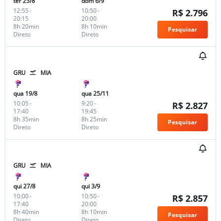
ter 25/8
dom 6/9
12:55
-
10:50
-
R$ 2.796
20:15
20:00
8h 20min
8h 10min
Pesquisar
Direto
Direto
GRU
MIA
qua 19/8
qua 25/11
10:05
-
9:20
-
R$ 2.827
17:40
19:45
8h 35min
8h 25min
Pesquisar
Direto
Direto
GRU
MIA
qui 27/8
qui 3/9
10:00
-
10:50
-
R$ 2.857
17:40
20:00
8h 40min
8h 10min
Pesquisar
Direto
Direto