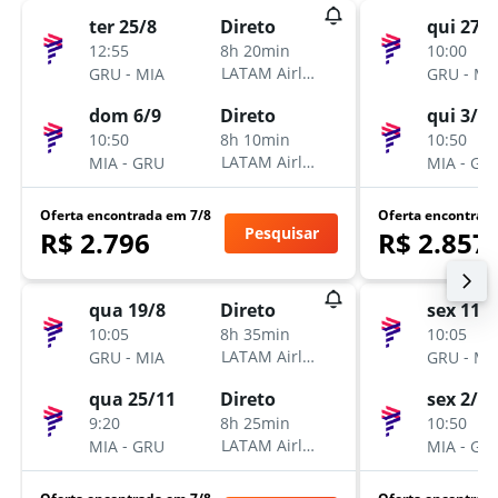
ter 25/8
qui 27/8
Direto
12:55
10:00
8h 20min
-
-
LATAM Airlines
GRU
MIA
GRU
MI
dom 6/9
qui 3/9
Direto
10:50
10:50
8h 10min
-
-
LATAM Airlines
MIA
GRU
MIA
GR
Oferta encontrada em 7/8
Oferta encontrad
Pesquisar
R$ 2.796
R$ 2.857
qua 19/8
sex 11/9
Direto
10:05
10:05
8h 35min
-
-
LATAM Airlines
GRU
MIA
GRU
MI
qua 25/11
sex 2/10
Direto
9:20
10:50
8h 25min
-
-
LATAM Airlines
MIA
GRU
MIA
GR