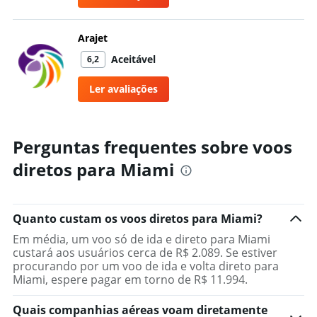
Arajet
Aceitável
6,2
Ler avaliações
Perguntas frequentes sobre voos
diretos para Miami
Quanto custam os voos diretos para Miami?
Em média, um voo só de ida e direto para Miami
custará aos usuários cerca de R$ 2.089. Se estiver
procurando por um voo de ida e volta direto para
Miami, espere pagar em torno de R$ 11.994.
Quais companhias aéreas voam diretamente