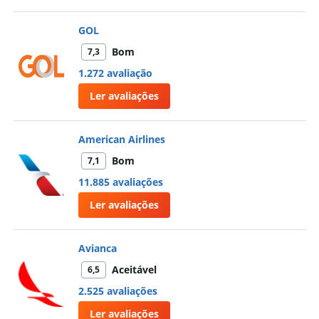
GOL
Bom
7,3
1.272 avaliação
Ler avaliações
American Airlines
Bom
7,1
11.885 avaliações
Ler avaliações
Avianca
Aceitável
6,5
2.525 avaliações
Ler avaliações