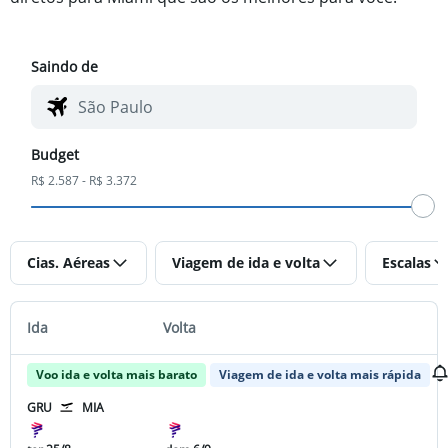
Saindo de
Budget
R$ 2.587 - R$ 3.372
Cias. Aéreas
Viagem de ida e volta
Escalas
Ida
Volta
Voo ida e volta mais barato
Viagem de ida e volta mais rápida
GRU
MIA