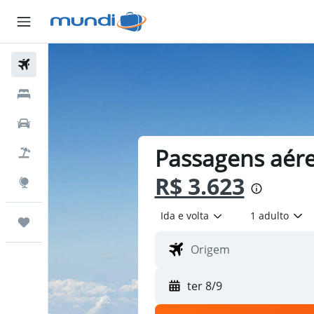
Passagens Aéreas
Hospedagens
Carros
Passagens aére
Pacotes
R$ 3.623
Explore
Ida e volta
1 adulto
Trips
ter 8/9