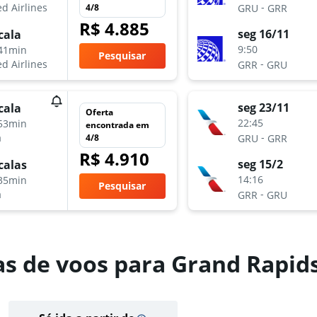
-
d Airlines
4/8
GRU
GRR
R$ 4.885
seg 16/11
cala
9:50
41min
Pesquisar
-
d Airlines
GRR
GRU
seg 23/11
cala
Oferta
22:45
53min
encontrada em
-
a
4/8
GRU
GRR
R$ 4.910
seg 15/2
calas
14:16
35min
Pesquisar
-
a
GRR
GRU
as de voos para Grand Rapid