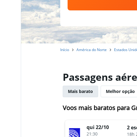
Início
América do Norte
Estados Unid
Passagens aére
Mais barato
Melhor opção
Voos mais baratos para G
qui 22/10
2 es
21:30
18h 