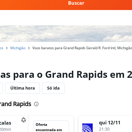
Buscar
os
Michigão
Voos baratos para Grand Rapids Gerald R. Ford Intl, Michigã
as para o Grand Rapids em 
Última hora
Só ida
rand Rapids
qui 12/11
calas
Oferta
21:30
20min
encontrada em