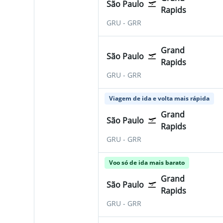
São Paulo
Rapids
São Paulo-Guarulhos
Grand Rapids Gerald R. 
GRU
-
GRR
Grand
São Paulo
Rapids
São Paulo-Guarulhos
Grand Rapids Gerald R. 
GRU
-
GRR
Viagem de ida e volta mais rápida
Grand
São Paulo
Rapids
São Paulo-Guarulhos
Grand Rapids Gerald R. 
GRU
-
GRR
Voo só de ida mais barato
Grand
São Paulo
Rapids
São Paulo-Guarulhos
Grand Rapids Gerald R. 
GRU
-
GRR