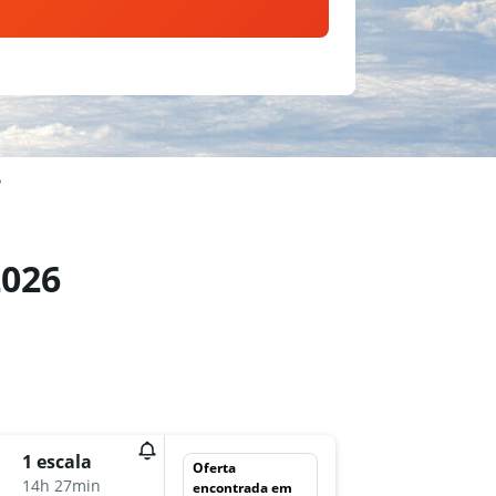
o
2026
qua 2/
1 escala
Oferta
23:10
14h 27min
encontrada em