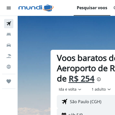
Pesquisar voos
Passagens Aéreas
Hospedagens
Carros
Voos baratos d
Pacotes
Aeroporto de Ri
Explore
de
R$ 254
Trips
Ida e volta
1 adulto