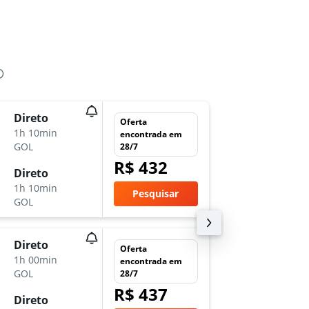
Direto
seg 5/1
Oferta
1h 10min
6:00
encontrada em
GOL
CGH
-
GI
28/7
R$ 432
Direto
ter 6/1
1h 10min
11:25
Pesquisar
GOL
GIG
-
CG
Direto
sáb 3/1
Oferta
1h 00min
17:20
encontrada em
GOL
CGH
-
GI
28/7
R$ 437
Direto
qui 8/1