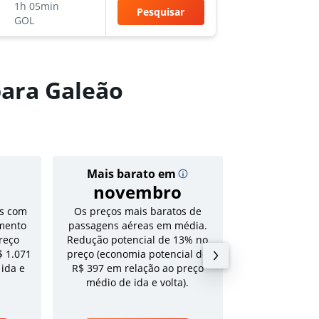
1h 05min
10:10
Pesquisar
GOL
GIG
-
CG
ara Galeão
Mais barato em
Preço
novembro
R$ 
s com
Os preços mais baratos de
Tarifa média pa
mento
passagens aéreas em média.
volta em a
reço
Redução potencial de 13% no
$ 1.071
preço (economia potencial de
 ida e
R$ 397 em relação ao preço
médio de ida e volta).