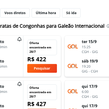
Voos diretos
Última hora
Só ida
ratas de Congonhas para Galeão Internacional
to
ter 15/9
Oferta
0min
15:25
encontrada em
CGH
-
GIG
28/7
R$ 422
to
sáb 19/9
5min
19:20
Pesquisar
GIG
-
CGH
to
qui 17/9
Oferta
0min
6:00
encontrada em
CGH
-
GIG
28/7
R$ 427
to
qui 17/9