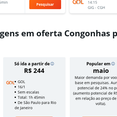
5min
14:15
Pesquisar
GIG
-
CGH
gens em oferta Congonhas p
Só ida a partir de
Popular em
R$ 244
maio
Maior demanda por voo
GOL
base em pesquisas. Au
16/1
potencial de 24% no p
Sem escalas
(aumento potencial de R
Total: 1h 45min
em relação ao preço de
De São Paulo para Rio
volta).
de Janeiro