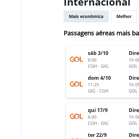
Internacional
Mais econômica
Melhor
Passagens aéreas mais ba
sáb 3/10
Dire
6:00
1h 0
CGH
-
GIG
GOL
dom 4/10
Dire
11:25
1h 0
GIG
-
CGH
GOL
qui 17/9
Dire
6:00
1h 0
CGH
-
GIG
GOL
ter 22/9
Dire