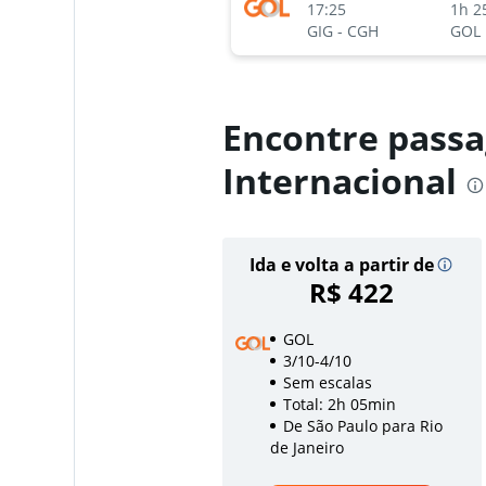
17:25
1h 2
GIG
-
CGH
GOL
Encontre passa
Internacional
Ida e volta a partir de
R$ 422
GOL
3/10-4/10
Sem escalas
Total: 2h 05min
De São Paulo para Rio
de Janeiro