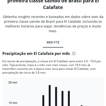
primeira classe saindo de Brasil para El
Calafate
Obtenha insights recentes e baseados em dados sobre voos da
primeira classe saindo de Brasil para El Calafate, incluindo os
melhores horários para viajar, tendências de preços e muito
mais.
BR0-FTE
Precipitação em El Calafate por mês
Em termo de precipitação, a chuva em El Calafate varia entre 3.0 - 19.0 por
mês. Tipicamente, maio é o mês com mais chuva, com 19.0 mm. Já
novembro costuma ser a época mais seca para visitar El Calafate, com
precipitação de cerca de 3.0 mm.
20 mm
Bar
Chart
graphic.
chart
with
12
bars.
10 mm