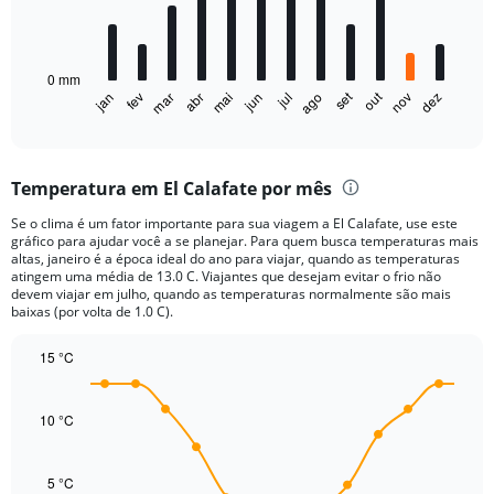
The
chart
has
0 mm
1
set
out
jan
fev
mar
abr
mai
jun
jul
ago
nov
dez
X
End
of
axis
interactive
displaying
chart
categories.
Temperatura em El Calafate por mês
Range:
12
Se o clima é um fator importante para sua viagem a El Calafate, use este
categories.
gráfico para ajudar você a se planejar. Para quem busca temperaturas mais
The
altas, janeiro é a época ideal do ano para viajar, quando as temperaturas
chart
atingem uma média de 13.0 C. Viajantes que desejam evitar o frio não
devem viajar em julho, quando as temperaturas normalmente são mais
has
baixas (por volta de 1.0 C).
1
Y
15 °C
axis
displaying
Line
Chart
graphic.
chart
values.
with
10 °C
Range:
14
0
data
to
points.
5 °C
20.