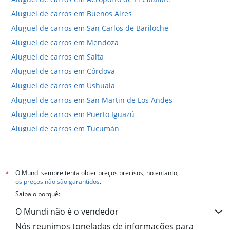
Aluguel de carros em Buenos Aires
Aluguel de carros em San Carlos de Bariloche
Aluguel de carros em Mendoza
Aluguel de carros em Salta
Aluguel de carros em Córdova
Aluguel de carros em Ushuaia
Aluguel de carros em San Martin de Los Andes
Aluguel de carros em Puerto Iguazú
Aluguel de carros em Tucumán
Aluguel de carros em Neuquén
Hotéis em El Calafate
Hotéis em Buenos Aires
O Mundi sempre tenta obter preços precisos, no entanto,
*
os preços não são garantidos
.
Hotéis em Puerto Iguazú
Saiba o porquê:
Hotéis em San Carlos de Bariloche
O Mundi não é o vendedor
Hotéis em Mar del Plata
Nós reunimos toneladas de informações para
Hotéis em Córdova