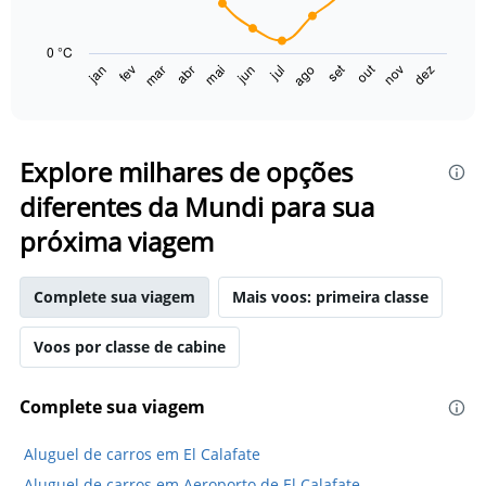
The
chart
0 °C
has
set
out
jan
fev
mar
abr
mai
jun
jul
ago
nov
dez
1
End
of
X
interactive
axis
chart
displaying
categories.
Explore milhares de opções
Range:
diferentes da Mundi para sua
14
categories.
próxima viagem
The
chart
has
Complete sua viagem
Mais voos: primeira classe
1
Y
axis
Voos por classe de cabine
displaying
values.
Complete sua viagem
Range:
0
to
Aluguel de carros em El Calafate
15.
Aluguel de carros em Aeroporto de El Calafate