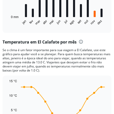
The
chart
has
0 mm
1
set
out
jan
fev
mar
abr
mai
jun
jul
ago
nov
dez
X
End
of
axis
interactive
displaying
chart
categories.
Temperatura em El Calafate por mês
Range:
12
Se o clima é um fator importante para sua viagem a El Calafate, use este
categories.
gráfico para ajudar você a se planejar. Para quem busca temperaturas mais
The
altas, janeiro é a época ideal do ano para viajar, quando as temperaturas
chart
atingem uma média de 13.0 C. Viajantes que desejam evitar o frio não
devem viajar em julho, quando as temperaturas normalmente são mais
has
baixas (por volta de 1.0 C).
1
Y
15 °C
axis
displaying
Line
Chart
graphic.
chart
values.
with
10 °C
Range:
14
0
data
to
points.
5 °C
20.