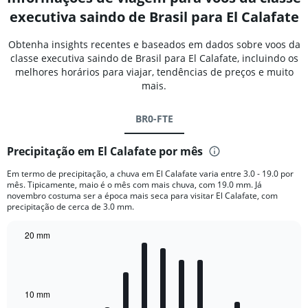
executiva saindo de Brasil para El Calafate
Obtenha insights recentes e baseados em dados sobre voos da
classe executiva saindo de Brasil para El Calafate, incluindo os
melhores horários para viajar, tendências de preços e muito
mais.
BR0-FTE
Precipitação em El Calafate por mês
Em termo de precipitação, a chuva em El Calafate varia entre 3.0 - 19.0 por
mês. Tipicamente, maio é o mês com mais chuva, com 19.0 mm. Já
novembro costuma ser a época mais seca para visitar El Calafate, com
precipitação de cerca de 3.0 mm.
20 mm
Bar
Chart
graphic.
chart
with
12
bars.
10 mm