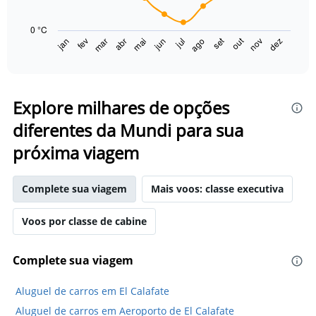
The
chart
0 °C
has
set
out
jan
fev
mar
abr
mai
jun
jul
ago
nov
dez
1
End
of
X
interactive
axis
chart
displaying
categories.
Explore milhares de opções
Range:
diferentes da Mundi para sua
14
categories.
próxima viagem
The
chart
has
Complete sua viagem
Mais voos: classe executiva
1
Y
axis
Voos por classe de cabine
displaying
values.
Complete sua viagem
Range:
0
to
Aluguel de carros em El Calafate
15.
Aluguel de carros em Aeroporto de El Calafate