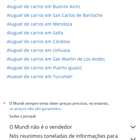
Aluguel de carros em Buenos Aires
Aluguel de carros em San Carlos de Bariloche
Aluguel de carros em Mendoza
Aluguel de carros em Salta
Aluguel de carros em Córdova
Aluguel de carros em Ushuaia
Aluguel de carros em San Martin de Los Andes
Aluguel de carros em Puerto Iguazú
Aluguel de carros em Tucumán
Aluguel de carros em Neuquén
Hotéis em El Calafate
Hotéis em Buenos Aires
O Mundi sempre tenta obter preços precisos, no entanto,
*
os preços não são garantidos
.
Hotéis em Puerto Iguazú
Saiba o porquê:
Hotéis em San Carlos de Bariloche
O Mundi não é o vendedor
Hotéis em Mar del Plata
Nós reunimos toneladas de informações para
Hotéis em Córdova