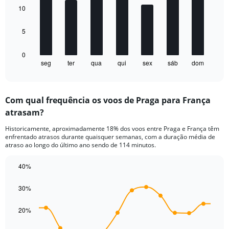
Avg.
bars.
10
Price
and
The
5
Number
chart
of
has
flights.
1
0
seg
ter
qua
qui
sex
sáb
dom
X
End
of
axis
interactive
displaying
chart
categories.
Com qual frequência os voos de Praga para França
Range:
atrasam?
7
categories.
Historicamente, aproximadamente 18% dos voos entre Praga e França têm
The
enfrentado atrasos durante quaisquer semanas, com a duração média de
chart
atraso ao longo do último ano sendo de 114 minutos.
has
1
40%
Y
Line
Chart
axis
graphic.
chart
30%
displaying
with
values.
14
Range:
data
20%
points.
0