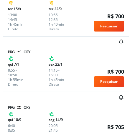
ter 15/9
ter 22/9
13:00
-
10:55
-
R$ 700
14:45
12:35
1h 45min
1h 40min
Pesquisar
Direto
Direto
PRG
ORY
qui 7/1
sex 22/1
8:55
-
14:15
-
R$ 700
10:50
16:00
1h 55min
1h 45min
Pesquisar
Direto
Direto
PRG
ORY
qui 10/9
seg 14/9
6:40
-
20:05
-
R$ 705
8:35
21:45