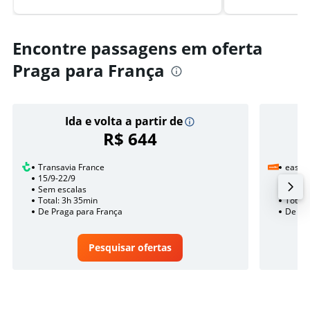
Encontre passagens em oferta
Praga para França
Ida e volta a partir de
R$ 644
Transavia France
easyJe
15/9-22/9
16/9
Sem escalas
1 esca
Total: 3h 35min
Total:
De Praga para França
De Pr
Pesquisar ofertas