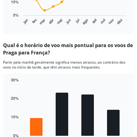
to
10%
The
20.
chart
0%
has
set
out
jan
fev
mar
abr
mai
jun
jul
ago
nov
dez
1
End
of
X
interactive
axis
chart
displaying
Qual é o horário de voo mais pontual para os voos de
categories.
Range:
Praga para França?
14
Partir pela manhã geralmente significa menos atrasos, ao contrário dos
categories.
voos no início da tarde, que têm atrasos mais frequentes.
The
chart
30%
has
1
Bar
Chart
graphic.
chart
Y
with
axis
20%
4
displaying
bars.
values.
Range:
10%
The
0
chart
to
has
40.
1
0%