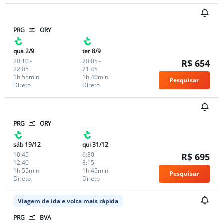
PRG
ORY
qua 2/9
ter 8/9
20:10
-
20:05
-
R$ 654
22:05
21:45
1h 55min
1h 40min
Pesquisar
Direto
Direto
PRG
ORY
sáb 19/12
qui 31/12
10:45
-
6:30
-
R$ 695
12:40
8:15
1h 55min
1h 45min
Pesquisar
Direto
Direto
Viagem de ida e volta mais rápida
PRG
BVA