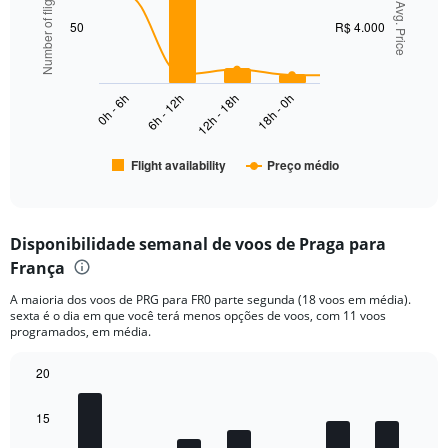
Number of flights
axis
graphic.
Avg. Price
chart
displaying
with
50
R$ 4.000
values.
2
Range:
data
series.
0
to
0h - 6h
6h - 12h
12h - 18h
18h - 0h
The
1500.
chart
has
Flight availability
Preço médio
1
End
of
X
interactive
axis
chart
displaying
Disponibilidade semanal de voos de Praga para
categories.
Range:
França
6
A maioria dos voos de PRG para FR0 parte segunda (18 voos em média).
categories.
sexta é o dia em que você terá menos opções de voos, com 11 voos
The
programados, em média.
chart
has
20
2
Bar
Y
Chart
graphic.
chart
axes
15
with
displaying
7