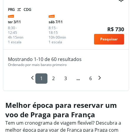
PRG
CDG
ter 3/11
sáb 7/11
8:30
-
8:15
-
R$ 730
12:45
18:15
4h 15min
10h 00min
Pesquisar
1 escala
1 escala
Mostrando 1-10 de 60 resultados
Ordenado por mais barato primeiro
1
2
3
...
6
Melhor época para reservar um
voo de Praga para França
Tem um cronograma de viagem flexível? Descubra a
melhor época para voar de França para Praga com