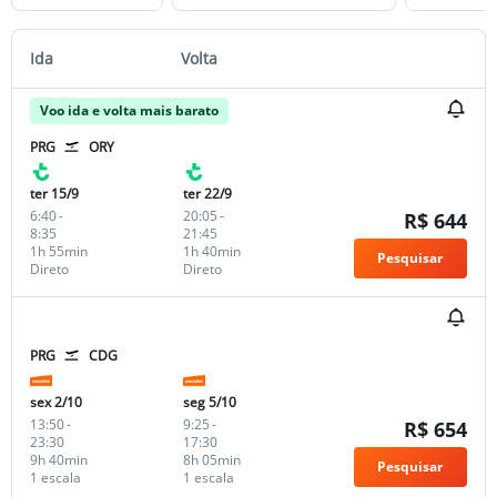
Ida
Volta
Voo ida e volta mais barato
PRG
ORY
ter 15/9
ter 22/9
6:40
-
20:05
-
R$ 644
8:35
21:45
1h 55min
1h 40min
Pesquisar
Direto
Direto
PRG
CDG
sex 2/10
seg 5/10
13:50
-
9:25
-
R$ 654
23:30
17:30
9h 40min
8h 05min
Pesquisar
1 escala
1 escala