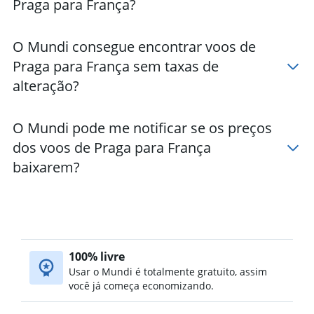
Praga para França?
Hotéis em Chamonix
Hotéis em Bordéus
O Mundi consegue encontrar voos de
Hotéis em Saint-Tropez
Praga para França sem taxas de
Hotéis em Annecy
alteração?
O Mundi pode me notificar se os preços
dos voos de Praga para França
baixarem?
100% livre
Usar o Mundi é totalmente gratuito, assim
você já começa economizando.