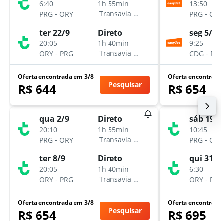
6:40
13:50
1h 55min
-
-
Transavia France
PRG
ORY
PRG
CD
ter 22/9
seg 5/10
Direto
20:05
9:25
1h 40min
-
-
Transavia France
ORY
PRG
CDG
PR
Oferta encontrada em 3/8
Oferta encontrad
Pesquisar
R$ 644
R$ 654
qua 2/9
sáb 19/
Direto
20:10
10:45
1h 55min
-
-
Transavia France
PRG
ORY
PRG
OR
ter 8/9
qui 31/
Direto
20:05
6:30
1h 40min
-
-
Transavia France
ORY
PRG
ORY
PR
Oferta encontrada em 3/8
Oferta encontrad
Pesquisar
R$ 654
R$ 695