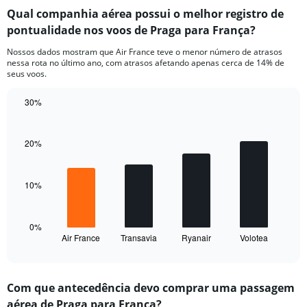
categories.
Qual companhia aérea possui o melhor registro de
Range:
pontualidade nos voos de Praga para França?
7
categories.
Nossos dados mostram que Air France teve o menor número de atrasos
The
nessa rota no último ano, com atrasos afetando apenas cerca de 14% de
chart
seus voos.
has
1
30%
Y
Bar
Chart
axis
graphic.
chart
displaying
with
20%
values.
4
Range:
bars.
0
10%
to
The
30.
chart
has
1
0%
Air France
Transavia
Ryanair
Volotea
X
End
of
axis
interactive
displaying
chart
categories.
Com que antecedência devo comprar uma passagem
Range:
aérea de Praga para França?
4