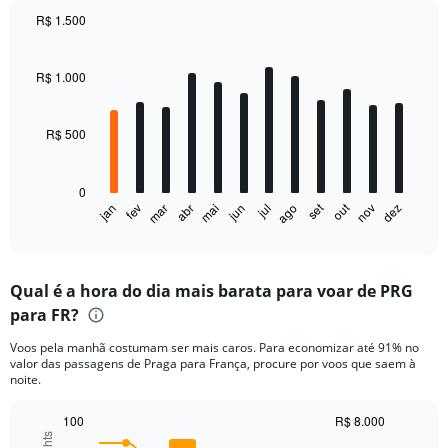
R$ 1.500
Bar
Chart
graphic.
chart
with
R$ 1.000
12
bars.
R$ 500
The
chart
has
0
1
out
set
fev
mai
ago
nov
jan
abr
jul
mar
jun
dez
X
End
of
axis
interactive
displaying
chart
categories.
Qual é a hora do dia mais barata para voar de PRG
Range:
para FR?
12
categories.
Voos pela manhã costumam ser mais caros. Para economizar até 91% no
The
valor das passagens de Praga para França, procure por voos que saem à
chart
noite.
has
1
100
R$ 8.000
Y
Combination
Chart