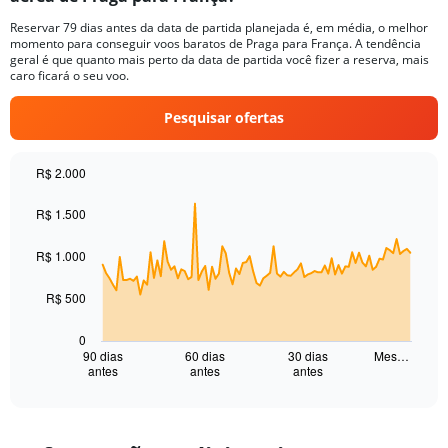
categories.
Reservar 79 dias antes da data de partida planejada é, em média, o melhor
The
momento para conseguir voos baratos de Praga para França. A tendência
chart
geral é que quanto mais perto da data de partida você fizer a reserva, mais
has
caro ficará o seu voo.
1
Y
Pesquisar ofertas
axis
displaying
values.
R$ 2.000
Range:
Chart
Chart
0
graphic.
with
R$ 1.500
to
91
30.
data
R$ 1.000
points.
The
R$ 500
chart
has
0
1
90 dias
60 dias
30 dias
Mes…
antes
antes
antes
X
End
of
axis
interactive
displaying
chart
categories.