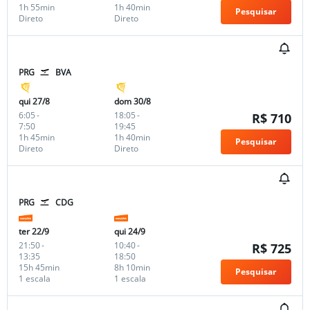
1h 55min
1h 40min
Pesquisar
Direto
Direto
PRG
BVA
qui 27/8
dom 30/8
6:05
-
18:05
-
R$ 710
7:50
19:45
1h 45min
1h 40min
Pesquisar
Direto
Direto
PRG
CDG
ter 22/9
qui 24/9
21:50
-
10:40
-
R$ 725
13:35
18:50
15h 45min
8h 10min
Pesquisar
1 escala
1 escala