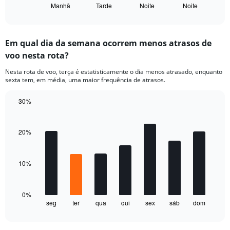
Manhã
Tarde
Noite
Noite
X
End
of
axis
interactive
displaying
chart
categories.
Em qual dia da semana ocorrem menos atrasos de
Range:
voo nesta rota?
4
categories.
Nesta rota de voo, terça é estatisticamente o dia menos atrasado, enquanto
The
sexta tem, em média, uma maior frequência de atrasos.
chart
has
30%
1
Bar
Y
Chart
graphic.
chart
axis
with
20%
displaying
7
values.
bars.
Range:
0
10%
The
to
chart
30.
has
1
0%
seg
ter
qua
qui
sex
sáb
dom
X
End
of
axis
interactive
displaying
chart