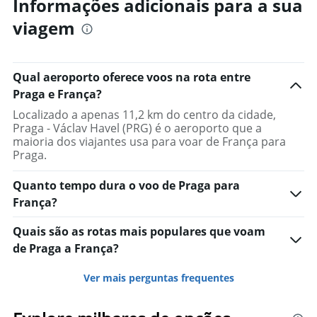
Range:
Informações adicionais para a sua
91
viagem
categories.
The
chart
has
Qual aeroporto oferece voos na rota entre
1
Praga e França?
Y
axis
Localizado a apenas 11,2 km do centro da cidade,
displaying
Praga - Václav Havel (PRG) é o aeroporto que a
values.
maioria dos viajantes usa para voar de França para
Range:
Praga.
0
to
Quanto tempo dura o voo de Praga para
2000.
França?
Quais são as rotas mais populares que voam
de Praga a França?
Ver mais perguntas frequentes