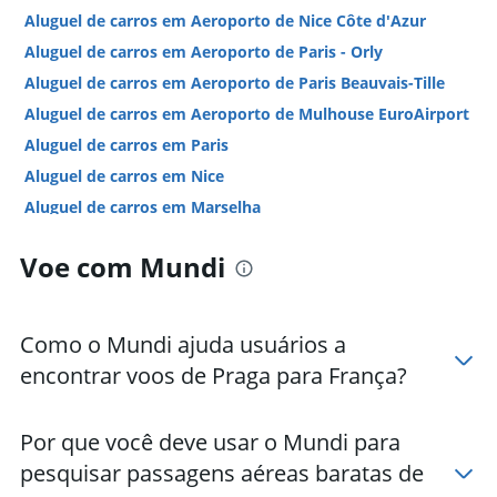
Aluguel de carros em Aeroporto de Nice Côte d'Azur
Aluguel de carros em Aeroporto de Paris - Orly
Aluguel de carros em Aeroporto de Paris Beauvais-Tille
Aluguel de carros em Aeroporto de Mulhouse EuroAirport
Aluguel de carros em Paris
Aluguel de carros em Nice
Aluguel de carros em Marselha
Aluguel de carros em Lyon
Voe com Mundi
Hotéis em França
Hotéis em Paris
Hotéis em Nice
Como o Mundi ajuda usuários a
Hotéis em Cannes
encontrar voos de Praga para França?
Hotéis em Marselha
Hotéis em Lyon
Por que você deve usar o Mundi para
Hotéis em Estrasburgo
pesquisar passagens aéreas baratas de
Hotéis em Biscarrosse