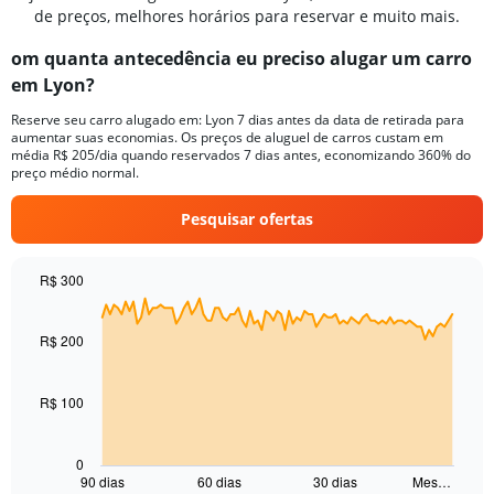
de preços, melhores horários para reservar e muito mais.
om quanta antecedência eu preciso alugar um carro
em Lyon?
Reserve seu carro alugado em: Lyon 7 dias antes da data de retirada para
aumentar suas economias. Os preços de aluguel de carros custam em
média R$ 205/dia quando reservados 7 dias antes, economizando 360% do
preço médio normal.
Pesquisar ofertas
R$ 300
Chart
Chart
graphic.
with
91
R$ 200
data
points.
R$ 100
The
chart
has
0
1
90 dias
60 dias
30 dias
Mes…