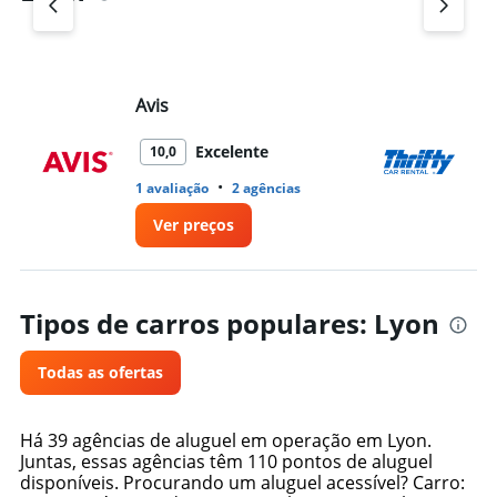
Avis
Th
Excelente
10,0
•
1 avaliação
2 agências
4 
Ver preços
Tipos de carros populares: Lyon
Todas as ofertas
Há 39 agências de aluguel em operação em Lyon.
Juntas, essas agências têm 110 pontos de aluguel
disponíveis. Procurando um aluguel acessível? Carro: