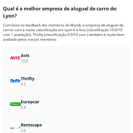
categories.
Qual é a melhor empresa de aluguel de carro de:
Range:
Lyon?
4
categories.
Com base no feedback dos membros do Mundi, a empresa de aluguel de
The
carros com a maior classificação em Lyon é a Avis (classificação 10.0/10
chart
com 1 avaliação). Thrifty (classificação 9.5/10 com ) também é muito bem
has
avaliada pelos nossos membros.
1
Y
axis
Avis
displaying
10.0
values.
Range:
0
Thrifty
to
9.5
352.
Europcar
6.8
Rentscape
2.0