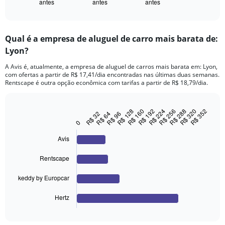
antes
antes
antes
X
End
of
axis
interactive
displaying
chart
categories.
Qual é a empresa de aluguel de carro mais barata de:
Range:
Lyon?
91
categories.
A Avis é, atualmente, a empresa de aluguel de carros mais barata em: Lyon,
The
com ofertas a partir de R$ 17,41/dia encontradas nas últimas duas semanas.
chart
Rentscape é outra opção econômica com tarifas a partir de R$ 18,79/dia.
has
1
Y
R$ 352
R$ 192
R$ 288
R$ 128
R$ 224
R$ 320
R$ 160
R$ 256
R$ 96
R$ 32
R$ 64
Bar
Chart
axis
graphic.
chart
0
displaying
with
values.
4
Avis
Range:
bars.
0
Rentscape
to
The
300.
chart
keddy by Europcar
has
1
Hertz
X
End
of
axis
interactive
displaying
chart