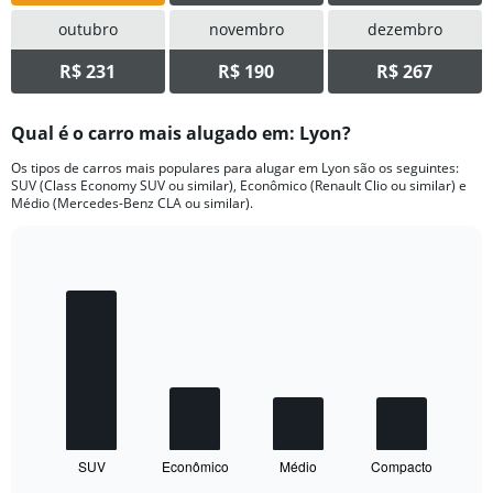
outubro
novembro
dezembro
R$ 231
R$ 190
R$ 267
Qual é o carro mais alugado em: Lyon?
Os tipos de carros mais populares para alugar em Lyon são os seguintes:
SUV (Class Economy SUV ou similar), Econômico (Renault Clio ou similar) e
Médio (Mercedes-Benz CLA ou similar).
Bar
Chart
graphic.
chart
with
4
bars.
The
chart
has
1
SUV
Econômico
Médio
Compacto
X
End
of
axis