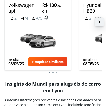
Volkswagen
R$ 130
Hyundai
por
up!
HB20
dia
2
M
A/C
2
M
Resultado
Resultado
Pesquisar similares
08/05/26
08/05/26
Insights do Mundi para aluguéis de carro
em Lyon
Obtenha informações relevantes e baseadas em dados para
ajudar você a alugar um carro em Lyon, incluindo tendências