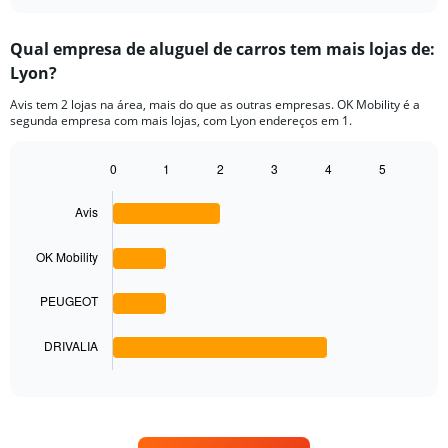
interactive
displaying
chart
categories.
Qual empresa de aluguel de carros tem mais lojas de:
Range:
Lyon?
4
categories.
Avis tem 2 lojas na área, mais do que as outras empresas. OK Mobility é a
The
segunda empresa com mais lojas, com Lyon endereços em 1.
chart
has
1
0
1
2
3
4
5
Bar
Y
Chart
graphic.
chart
axis
Avis
with
displaying
4
values.
bars.
OK Mobility
Range:
0
The
to
PEUGEOT
chart
60.
has
1
DRIVALIA
X
End
of
axis
interactive
displaying
chart
categories.
Range: