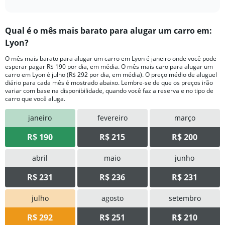
Qual ​é o mês mais barato para alugar um carro em:
Lyon?
O mês mais barato para alugar um carro em Lyon é janeiro onde você pode
esperar pagar R$ 190 por dia, em média. O mês mais caro para alugar um
carro em Lyon é julho (R$ 292 por dia, em média). O preço médio de aluguel
diário para cada mês é mostrado abaixo. Lembre-se de que os preços irão
variar com base na disponibilidade, quando você faz a reserva e no tipo de
carro que você aluga.
janeiro
fevereiro
março
R$ 190
R$ 215
R$ 200
abril
maio
junho
R$ 231
R$ 236
R$ 231
julho
agosto
setembro
R$ 292
R$ 251
R$ 210