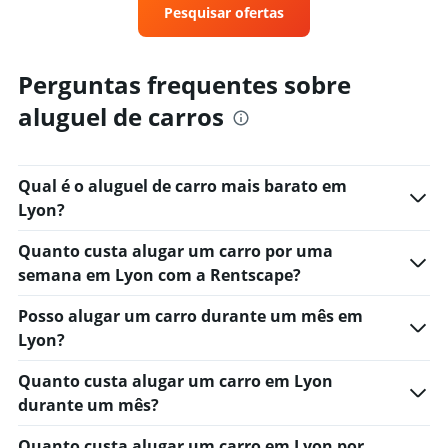
4
Pesquisar ofertas
categories.
The
chart
Perguntas frequentes sobre
has
1
aluguel de carros
Y
axis
displaying
values.
Qual é o aluguel de carro mais barato em
Range:
Lyon?
0
to
Quanto custa alugar um carro por uma
5.
semana em Lyon com a Rentscape?
Posso alugar um carro durante um mês em
Lyon?
Quanto custa alugar um carro em Lyon
durante um mês?
Quanto custa alugar um carro em Lyon por