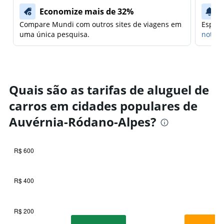
Economize mais de 32%
Compare Mundi com outros sites de viagens em
Espera
uma única pesquisa.
notifi
Quais são as tarifas de aluguel de
carros em cidades populares de
Auvérnia-Ródano-Alpes?
R$ 600
Bar
Chart
graphic.
chart
with
R$ 400
6
bars.
R$ 200
The
chart