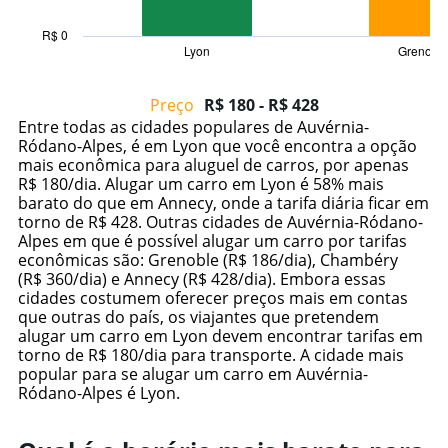
has
1
R$ 0
Lyon
Grenobl
X
End
of
axis
interactive
displaying
chart
Preço
R$ 180 - R$ 428
categories.
Entre todas as cidades populares de Auvérnia-
Range:
Ródano-Alpes, é em Lyon que você encontra a opção
6
mais econômica para aluguel de carros, por apenas
categories.
R$ 180/dia. Alugar um carro em Lyon é 58% mais
The
barato do que em Annecy, onde a tarifa diária ficar em
chart
torno de R$ 428. Outras cidades de Auvérnia-Ródano-
has
Alpes em que é possível alugar um carro por tarifas
1
econômicas são: Grenoble (R$ 186/dia), Chambéry
Y
(R$ 360/dia) e Annecy (R$ 428/dia). Embora essas
axis
cidades costumem oferecer preços mais em contas
displaying
que outras do país, os viajantes que pretendem
values.
alugar um carro em Lyon devem encontrar tarifas em
Range:
torno de R$ 180/dia para transporte. A cidade mais
0
popular para se alugar um carro em Auvérnia-
to
Ródano-Alpes é Lyon.
600.