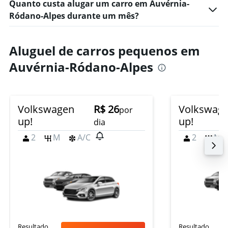
Quanto custa alugar um carro em Auvérnia-
Ródano-Alpes durante um mês?
Aluguel de carros pequenos em
Auvérnia-Ródano-Alpes
Volkswagen
R$ 26
Volkswag
por
up!
up!
dia
2
M
A/C
2
M
Resultado
Resultado