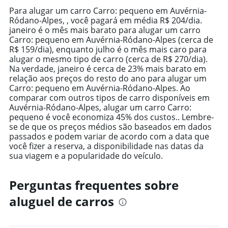
14
Para alugar um carro Carro: pequeno em Auvérnia-
categories.
Ródano-Alpes, , você pagará em média R$ 204/dia.
The
janeiro é o mês mais barato para alugar um carro
chart
Carro: pequeno em Auvérnia-Ródano-Alpes (cerca de
has
R$ 159/dia), enquanto julho é o mês mais caro para
1
alugar o mesmo tipo de carro (cerca de R$ 270/dia).
Y
Na verdade, janeiro é cerca de 23% mais barato em
axis
relação aos preços do resto do ano para alugar um
displaying
Carro: pequeno em Auvérnia-Ródano-Alpes. Ao
values.
comparar com outros tipos de carro disponíveis em
Range:
Auvérnia-Ródano-Alpes, alugar um carro Carro:
0
pequeno é você economiza 45% dos custos.. Lembre-
to
se de que os preços médios são baseados em dados
600.
passados e podem variar de acordo com a data que
você fizer a reserva, a disponibilidade nas datas da
sua viagem e a popularidade do veículo.
Perguntas frequentes sobre
aluguel de carros