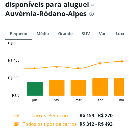
disponíveis para aluguel –
Auvérnia-Ródano-Alpes
Pequeno
Médio
Grande
SUV
Van
Luxo
R$ 600
Combination
Chart
graphic.
chart
with
R$ 400
2
data
series.
R$ 200
The
chart
has
R$ 0
1
jan
fev
mar
abr
mai
End
of
X
interactive
axis
chart
Carros: Pequeno
R$ 159 - R$ 270
displaying
categories.
Todos os tipos de carros
R$ 312 - R$ 493
Range: