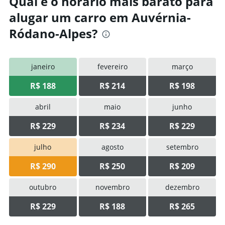
Qual é o horário mais barato para
alugar um carro em Auvérnia-
Ródano-Alpes?
janeiro
fevereiro
março
R$ 188
R$ 214
R$ 198
abril
maio
junho
R$ 229
R$ 234
R$ 229
julho
agosto
setembro
R$ 290
R$ 250
R$ 209
outubro
novembro
dezembro
R$ 229
R$ 188
R$ 265