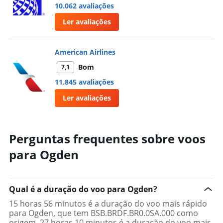
10.062 avaliações
Ler avaliações
American Airlines
Bom
7,1
11.845 avaliações
Ler avaliações
Perguntas frequentes sobre voos
para Ogden
Qual é a duração do voo para Ogden?
15 horas 56 minutos é a duração do voo mais rápido
para Ogden, que tem BSB.BRDF.BR0.0SA.000 como
origem. 27 horas 10 minutos é a duração do voo mais