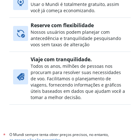
Usar o Mundi é totalmente gratuito, assim
você já começa economizando.
Reserve com flexibilidade
Nossos usuários podem planejar com
antecedência e tranquilidade pesquisando
voos sem taxas de alteração
Viaje com tranquilidade.
Todos os anos, milhões de pessoas nos
procuram para resolver suas necessidades
de voo. Facilitamos o planejamento de
viagens, fornecendo informações e gráficos
úteis baseados em dados que ajudam você a
tomar a melhor decisão.
O Mundi sempre tenta obter preços precisos, no entanto,
*
os preços não são garantidos
.