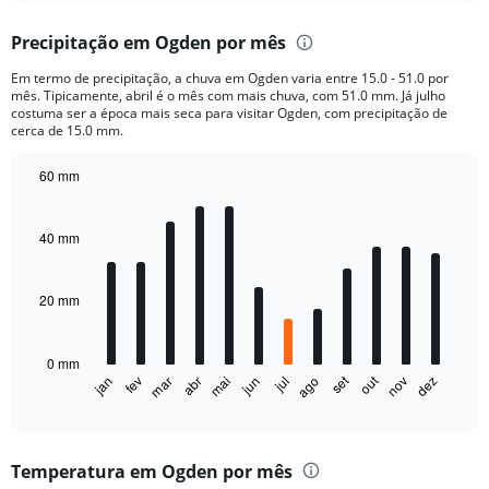
displaying
chart
categories.
Precipitação em Ogden por mês
Range:
5
Em termo de precipitação, a chuva em Ogden varia entre 15.0 - 51.0 por
categories.
mês. Tipicamente, abril é o mês com mais chuva, com 51.0 mm. Já julho
The
costuma ser a época mais seca para visitar Ogden, com precipitação de
chart
cerca de 15.0 mm.
has
1
60 mm
Y
Bar
Chart
axis
graphic.
chart
displaying
with
40 mm
12
values.
bars.
Range:
0
20 mm
The
to
chart
6000.
has
0 mm
1
set
out
jan
fev
mar
abr
mai
jun
jul
ago
nov
dez
X
End
of
axis
interactive
displaying
chart
categories.
Temperatura em Ogden por mês
Range: