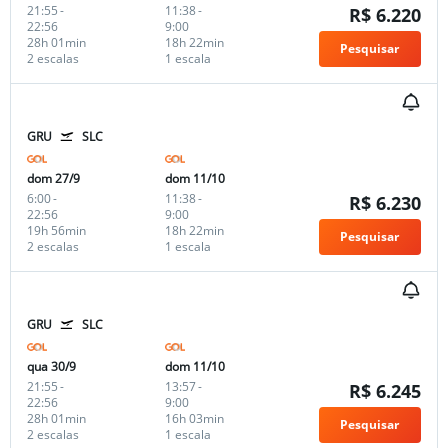
21:55
-
11:38
-
R$ 6.220
22:56
9:00
28h 01min
18h 22min
Pesquisar
2 escalas
1 escala
GRU
SLC
dom 27/9
dom 11/10
6:00
-
11:38
-
R$ 6.230
22:56
9:00
19h 56min
18h 22min
Pesquisar
2 escalas
1 escala
GRU
SLC
qua 30/9
dom 11/10
21:55
-
13:57
-
R$ 6.245
22:56
9:00
28h 01min
16h 03min
Pesquisar
2 escalas
1 escala