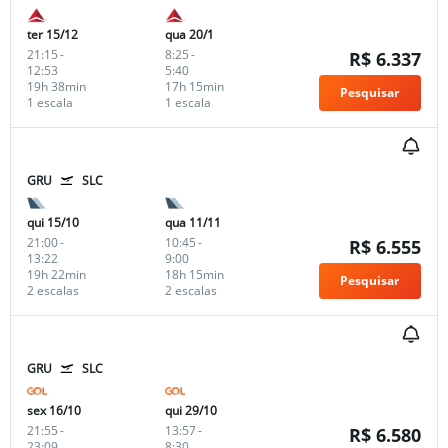
ter 15/12
qua 20/1
21:15
-
8:25
-
R$ 6.337
12:53
5:40
19h 38min
17h 15min
Pesquisar
1 escala
1 escala
GRU
SLC
qui 15/10
qua 11/11
21:00
-
10:45
-
R$ 6.555
13:22
9:00
19h 22min
18h 15min
Pesquisar
2 escalas
2 escalas
GRU
SLC
sex 16/10
qui 29/10
21:55
-
13:57
-
R$ 6.580
23:09
8:30