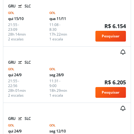
GRU
SLC
qui 15/10
qua 11/11
21:55
-
11:08
-
R$ 6.154
23:09
8:30
28h 14min
17h 22min
Pesquisar
2 escalas
1 escala
GRU
SLC
qui 24/9
seg 28/9
21:55
-
11:31
-
R$ 6.205
22:56
9:00
28h 01min
18h 29min
Pesquisar
2 escalas
1 escala
GRU
SLC
qui 24/9
seg 12/10