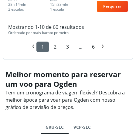
28h 14min
15h 33min
Pesquisar
2 escalas
1 escala
Mostrando 1-10 de 60 resultados
Ordenado por mais barato primeiro
1
2
3
...
6
Melhor momento para reservar
um voo para Ogden
Tem um cronograma de viagem flexível? Descubra a
melhor época para voar para Ogden com nosso
gráfico de previsão de preços.
GRU-SLC
VCP-SLC