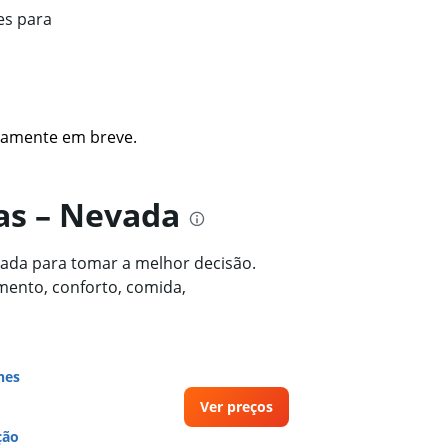
es para
vamente em breve.
as – Nevada
vada para tomar a melhor decisão.
ento, conforto, comida,
nes
Ver preços
ção