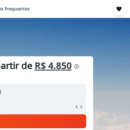
s frequentes
artir de
R$ 4.850