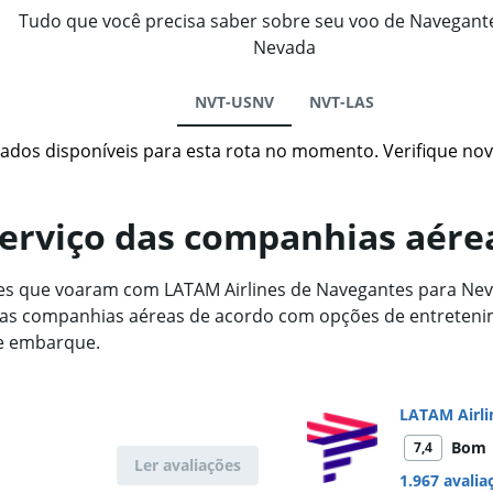
Tudo que você precisa saber sobre seu voo de Navegant
Nevada
NVT-USNV
NVT-LAS
ados disponíveis para esta rota no momento. Verifique no
serviço das companhias aére
entes que voaram com LATAM Airlines de Navegantes para Ne
 as companhias aéreas de acordo com opções de entretenim
de embarque.
LATAM Airli
Bom
7,4
Ler avaliações
1.967 avalia