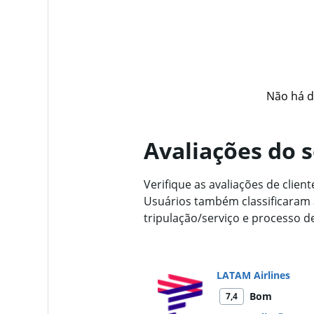
Não há d
Avaliações do 
Verifique as avaliações de cli
Usuários também classificaram
tripulação/serviço e processo 
LATAM Airlines
Bom
7,4