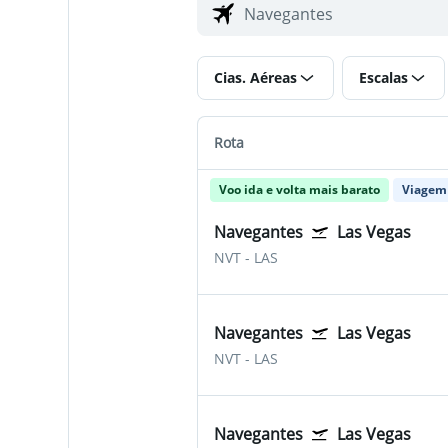
Cias. Aéreas
Escalas
Rota
Voo ida e volta mais barato
Viagem 
Navegantes
Las Vegas
NVT
-
LAS
Navegantes
Las Vegas
NVT
-
LAS
Navegantes
Las Vegas