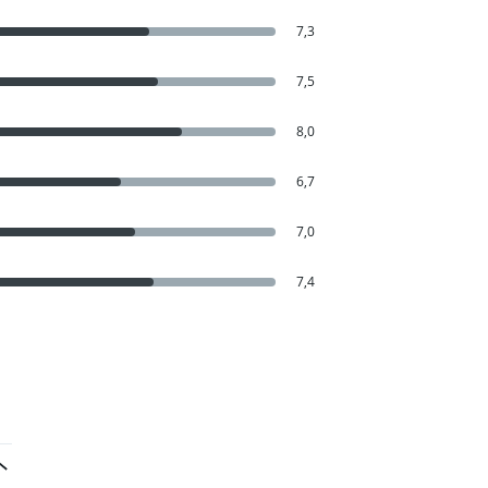
7,3
7,5
8,0
6,7
7,0
7,4