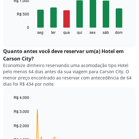
R$ 1.000
with
O
7
gráfico
R$ 500
bars.
tem
1
O
0
eixo
gráfico
seg
ter
qua
qui
sex
sáb
dom
End
X
of
a
exibindo
interactive
seguir
chart
meses.
exibe
Quanto antes você deve reservar um(a) Hotel em
O
o
gráfico
Carson City?
preço
tem
Economize dinheiro reservando uma acomodação tipo Hotel
médio
1
pelo menos 64 dias antes da sua viagem para Carson City. O
de
eixo
menor preço encontrado ao reservar com antecedência de 64
um
Y
dias foi R$ 434 por noite.
quarto
exibindo
para
o
cada
R$ 4.000
preço
dia
Line
médio
Chart
da
graphic.
chart
de
R$ 3.000
with
semana
um
90
O
quarto
data
R$ 2.000
gráfico
points.
tem
1