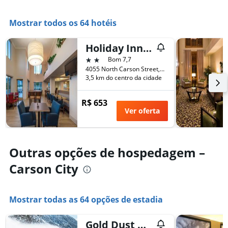
1
eixo
Mostrar todos os 64 hotéis
X
exibindo
o
Holiday Inn Express & Suites Carson City By IHG
número
2 estrelas
Bom 7,7
de
4055 North Carson Street, Carson City, NV, Estados Unidos
dias
3,5 km do centro da cidade
antes
da
R$ 653
estadia
Ver oferta
O
gráfico
tem
1
Outras opções de hospedagem –
eixo
Y
Carson City
exibindo
o
preço
Mostrar todas as 64 opções de estadia
médio
de
um
Gold Dust West-Carson City