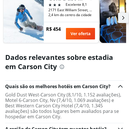
quarto
3 estrelas
Excelente 8,1
2171 East William Street, Carson City, NV, Estados Unidos
2,4 km do centro da cidade
R$ 454
Ver oferta
Dados relevantes sobre estadia
em Carson City
Quais são os melhores hotéis em Carson City?
Gold Dust West-Carson City (8,1/10, 1.152 avaliações),
Motel 6-Carson City, Nv (7,4/10, 1.069 avaliações) e
Best Western Carson City Hotel (7,4/10, 1.345
avaliações) são todos lugares bem avaliados para se
hospedar em Carson City.