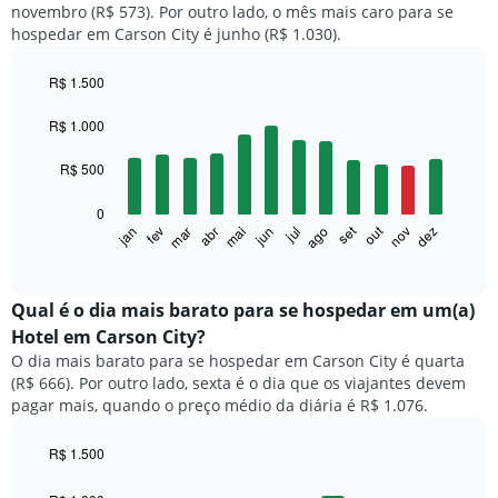
novembro (R$ 573). Por outro lado, o mês mais caro para se
hospedar em Carson City é junho (R$ 1.030).
R$ 1.500
Bar
Chart
graphic.
chart
R$ 1.000
with
12
R$ 500
bars.
0
O
set
out
fev
mai
ago
nov
mar
jun
dez
jan
abr
jul
gráfico
End
of
a
interactive
seguir
chart
exibe
Qual é o dia mais barato para se hospedar em um(a)
o
Hotel em Carson City?
preço
O dia mais barato para se hospedar em Carson City é quarta
médio
(R$ 666). Por outro lado, sexta é o dia que os viajantes devem
de
pagar mais, quando o preço médio da diária é R$ 1.076.
um
quarto
a
R$ 1.500
cada
Bar
Chart
mês
graphic.
chart