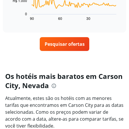
R$ 1.000
O
eixo
gráfico
X
a
0
exibindo
seguir
90
60
30
End
dias
of
exibe
da
interactive
como
chart
semana.
o
O
preço
gráfico
Pesquisar ofertas
de
tem
um
1
quarto
eixo
varia
Y
de
exibindo
acordo
Os hotéis mais baratos em Carson
o
com
preço
City, Nevada
a
médio
aproximação
de
da
um
Atualmente, estes são os hotéis com as menores
data
quarto
tarifas que encontramos em Carson City para as datas
de
estadia
selecionadas. Como os preços podem variar de
O
acordo com a data, altere-as para comparar tarifas, se
gráfico
você tiver flexibilidade.
tem