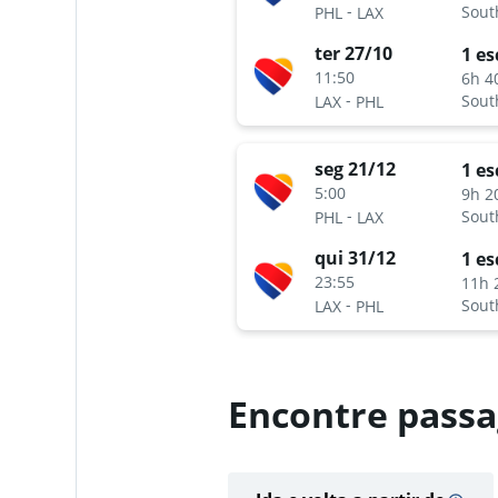
-
Sout
PHL
LAX
ter 27/10
1 es
11:50
6h 4
-
Sout
LAX
PHL
seg 21/12
1 es
5:00
9h 2
-
Sout
PHL
LAX
qui 31/12
1 es
23:55
11h 
-
Sout
LAX
PHL
Encontre passa