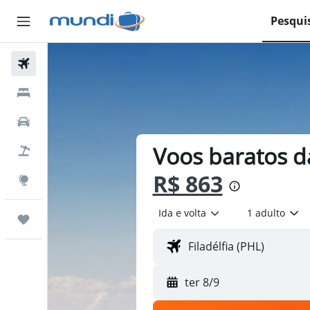
Pesqui
Passagens Aéreas
Hospedagens
Carros
Voos baratos da
Pacotes
R$ 863
Explore
Ida e volta
1 adulto
Trips
ter 8/9