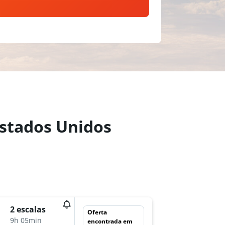
Estados Unidos
sáb 10/
2 escalas
Oferta
15:40
9h 05min
encontrada em