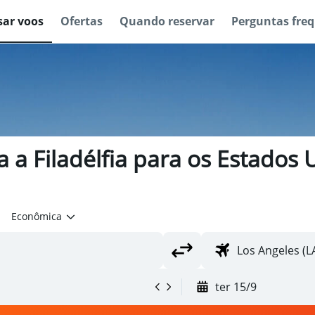
sar voos
Ofertas
Quando reservar
Perguntas fre
 a Filadélfia para os Estados 
Econômica
ter 15/9