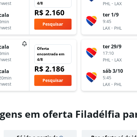
-
hwest
4/8
PHL
LAX
R$ 2.160
ter 1/9
cala
9:45
0min
Pesquisar
-
hwest
LAX
PHL
ter 29/9
cala
Oferta
17:10
0min
encontrada em
-
hwest
4/8
PHL
LAX
R$ 2.186
sáb 3/10
cala
5:45
20min
Pesquisar
-
hwest
LAX
PHL
gens em oferta Filadélfia pa