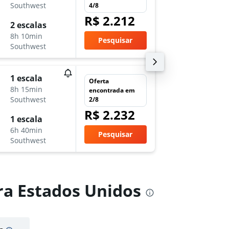
-
Southwest
4/8
PHL
LA
R$ 2.212
sáb 17/
2 escalas
11:10
8h 10min
Pesquisar
-
Southwest
LAX
PH
qua 25
1 escala
Oferta
5:00
8h 15min
encontrada em
-
Southwest
2/8
PHL
LA
R$ 2.232
qua 30
1 escala
23:55
6h 40min
Pesquisar
-
Southwest
LAX
PH
ra Estados Unidos