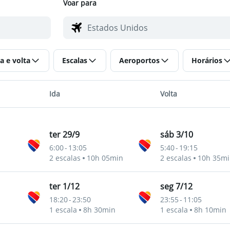
Voar para
a e volta
Escalas
Aeroportos
Horários
Ida
Volta
ter 29/9
sáb 3/10
6:00
-
13:05
5:40
-
19:15
2 escalas
10h 05min
2 escalas
10h 35mi
ter 1/12
seg 7/12
18:20
-
23:50
23:55
-
11:05
1 escala
8h 30min
1 escala
8h 10min