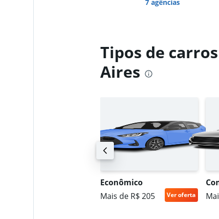
7 agências
Tipos de carro
Aires
UV intermediário
Econômico
Co
ais de R$ 306
Ver oferta
Mais de R$ 205
Ver oferta
Mai