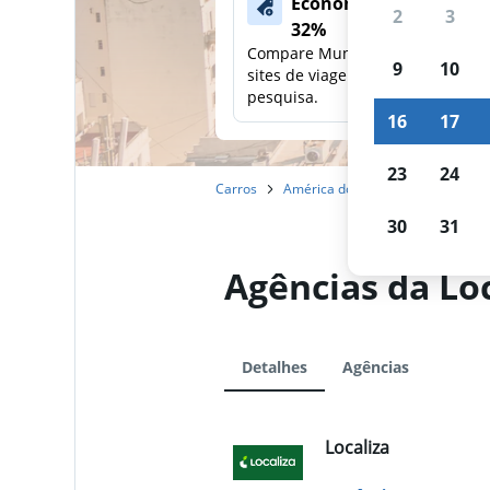
Economize mais de
2
3
32%
Compare Mundi com outros
9
10
sites de viagens em uma única
pesquisa.
16
17
23
24
Carros
América do Sul
Argentina
30
31
Agências da Lo
Detalhes
Agências
Localiza