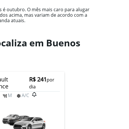
s é outubro. O mês mais caro para alugar
idos acima, mas variam de acordo com a
anda atuais.
ocaliza em Buenos
ult
R$ 241
por
nce
dia
M
A/C