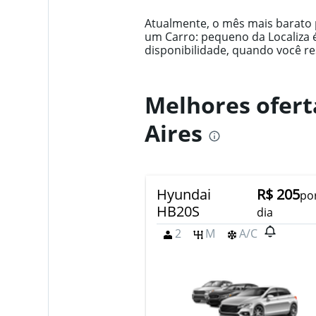
Range:
14
Atualmente, o mês mais barato 
categories.
um Carro: pequeno da Localiza 
The
disponibilidade, quando você re
chart
has
1
Melhores ofert
Y
axis
Aires
displaying
values.
Range:
0
to
Hyundai
R$ 205
600.
po
HB20S
dia
2
M
A/C