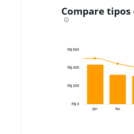
Compare tipos 
R$ 600
Combination
Chart
graphic.
chart
with
R$ 400
2
data
series.
R$ 200
The
chart
has
R$ 0
1
jan
fev
End
of
X
interactive
axis
chart
displaying
categories.