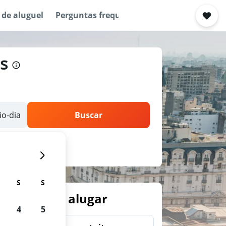
 de aluguel
Perguntas frequentes
s
o-dia
Buscar
S
S
arros para alugar
4
5