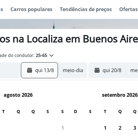
as
Carros populares
Tendências de preços
Ofertas
ros na Localiza em Buenos Aire
ade do condutor:
25-65
qui 13/8
meio-dia
qui 20/8
mei
agosto 2026
setembro 2026
T
Q
Q
S
S
D
S
T
Q
Q
 usuários usam o Mundi para buscar c
1
1
2
3