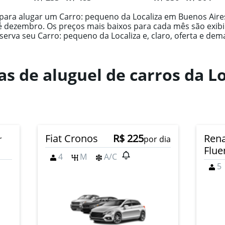
para alugar um Carro: pequeno da Localiza em Buenos Aire
é dezembro. Os preços mais baixos para cada mês são exib
serva seu Carro: pequeno da Localiza e, claro, oferta e dem
as de aluguel de carros da L
Fiat Cronos
R$ 225
Rena
r
por dia
Flue
4
M
A/C
5