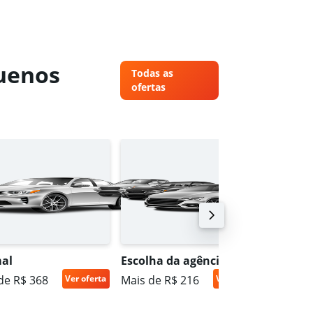
Buenos
Todas as
ofertas
al
Escolha da agência
SUV co
de R$ 368
Ver oferta
Mais de R$ 216
Ver oferta
Mais de