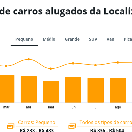
de carros alugados da Local
Pequeno
Médio
Grande
SUV
Van
Pic
mar
abr
mai
jun
jul
ago
Carros: Pequeno
Todos os tipos de carr
R$ 233 - R$ 483
R$ 336 - R$ 504