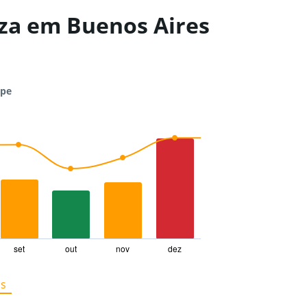
iza em Buenos Aires
ape
set
out
nov
dez
os