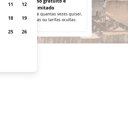
Uso gratuito e
11
12
ilimitado
ção,
Pesquise quantas vezes quiser,
18
19
eço e
sem taxas ou tarifas ocultas.
25
26