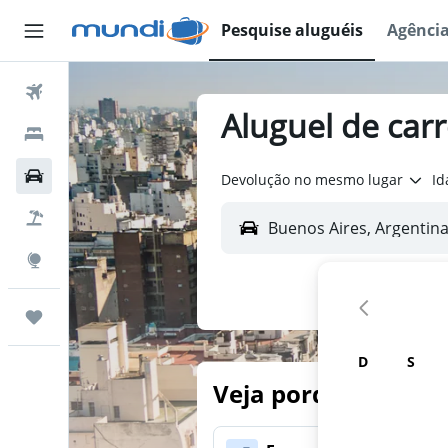
Pesquise aluguéis
Agênci
Passagens Aéreas
Aluguel de car
Hospedagens
Carros
Devolução no mesmo lugar
Id
Pacotes
Explore
Trips
D
S
Veja porque nossos