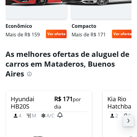
Econômico
Compacto
Mais de R$ 159
Ver oferta
Mais de R$ 171
Ver oferta
As melhores ofertas de aluguel de
carros em Mataderos, Buenos
Aires
Hyundai
R$ 171
Kia Rio
por
HB20S
Hatchbac
dia
4
M
A/C
2
5