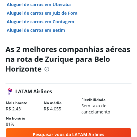
Aluguel de carros em Uberaba
Aluguel de carros em Juiz de Fora
Aluguel de carros em Contagem
Aluguel de carros em Betim
Aluguel de carros em Pouso Alegre
As 2 melhores companhias aéreas
Aluguel de carros em Poços de Caldas
Hotéis em Belo Horizonte
na rota de Zurique para Belo
Hotéis em Poços de Caldas
Horizonte
Hotéis em Capitólio
Hotéis em Ouro Preto
Hotéis em Monte Verde
LATAM Airlines
Hotéis em Uberlândia
Flexibilidade
Mais barato
Na média
Sem taxa de
Hotéis em São Thomé das Letras
R$ 2.431
R$ 4.055
cancelamento
Hotéis em Juiz de Fora
No horário
81%
Hotéis em Tiradentes
Hotéis em Ipatinga
Pesquisar voos da LATAM Airlines