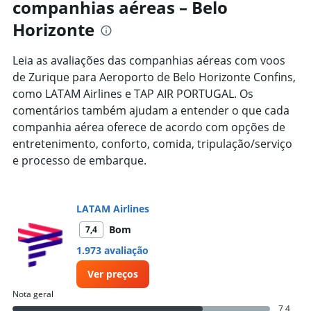
companhias aéreas – Belo
categories.
The
Horizonte
chart
has
1
Leia as avaliações das companhias aéreas com voos
Y
de Zurique para Aeroporto de Belo Horizonte Confins,
axis
como LATAM Airlines e TAP AIR PORTUGAL. Os
displaying
comentários também ajudam a entender o que cada
values.
Range:
companhia aérea oferece de acordo com opções de
0
entretenimento, conforto, comida, tripulação/serviço
to
e processo de embarque.
10000.
LATAM Airlines
Bom
7,4
1.973 avaliação
Ver preços
Nota geral
7,4