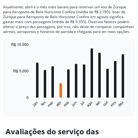
Atualmente, abril é o mês mais barato para reservar um voo de Zurique
para Aeroporto de Belo Horizonte Confins (média de R$ 2.785). Voar de
Zurique para Aeroporto de Belo Horizonte Confins em agosto significa
gastar mais com passagens (média de R$ 9.355). Diversos fatores podem
alterar o preço das passagens, por isso, não deixe de comparar companhias
aéreas, aeroportos e horários de partida e chegada para ter mais opções.
R$ 10.000
Bar
Chart
graphic.
chart
with
12
bars.
R$ 5.000
The
chart
has
0
1
set
out
fev
mai
ago
nov
mar
jun
dez
jan
abr
jul
X
End
of
axis
interactive
displaying
chart
categories.
Range:
Avaliações do serviço das
12