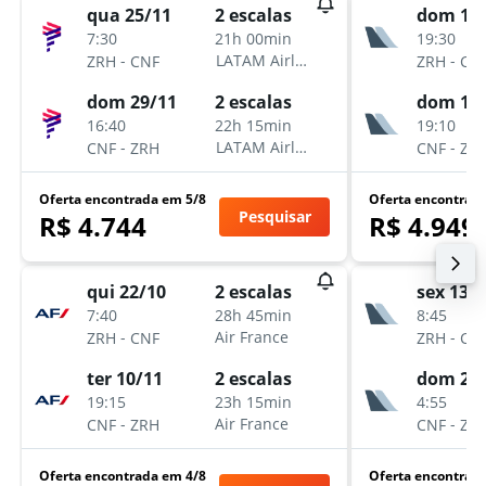
qua 25/11
dom 13
2 escalas
7:30
19:30
21h 00min
-
-
LATAM Airlines
ZRH
CNF
ZRH
CN
dom 29/11
dom 11
2 escalas
16:40
19:10
22h 15min
-
-
LATAM Airlines
CNF
ZRH
CNF
ZR
Oferta encontrada em 5/8
Oferta encontrad
Pesquisar
R$ 4.744
R$ 4.949
qui 22/10
sex 13/
2 escalas
7:40
8:45
28h 45min
-
-
Air France
ZRH
CNF
ZRH
CN
ter 10/11
dom 29
2 escalas
19:15
4:55
23h 15min
-
-
Air France
CNF
ZRH
CNF
ZR
Oferta encontrada em 4/8
Oferta encontrad