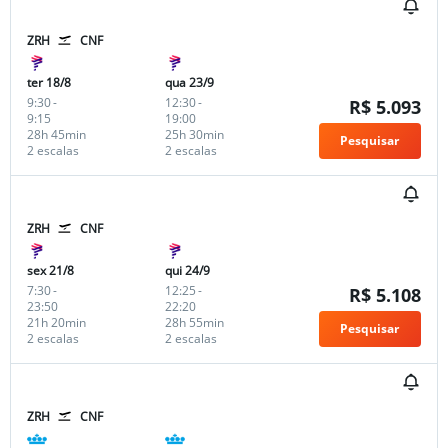
ZRH
CNF
ter 18/8
qua 23/9
9:30
-
12:30
-
R$ 5.093
9:15
19:00
28h 45min
25h 30min
Pesquisar
2 escalas
2 escalas
ZRH
CNF
sex 21/8
qui 24/9
7:30
-
12:25
-
R$ 5.108
23:50
22:20
21h 20min
28h 55min
Pesquisar
2 escalas
2 escalas
ZRH
CNF