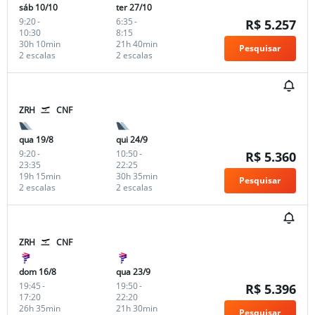
sáb 10/10
ter 27/10
9:20
-
6:35
-
R$ 5.257
10:30
8:15
30h 10min
21h 40min
Pesquisar
2 escalas
2 escalas
ZRH
CNF
qua 19/8
qui 24/9
9:20
-
10:50
-
R$ 5.360
23:35
22:25
19h 15min
30h 35min
Pesquisar
2 escalas
2 escalas
ZRH
CNF
dom 16/8
qua 23/9
19:45
-
19:50
-
R$ 5.396
17:20
22:20
26h 35min
21h 30min
Pesquisar