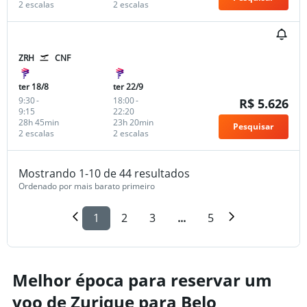
2 escalas
2 escalas
ZRH
CNF
ter 18/8
ter 22/9
9:30
-
18:00
-
R$ 5.626
9:15
22:20
28h 45min
23h 20min
Pesquisar
2 escalas
2 escalas
Mostrando 1-10 de 44 resultados
Ordenado por mais barato primeiro
1
2
3
...
5
Melhor época para reservar um
voo de Zurique para Belo