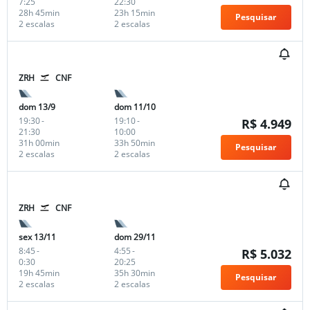
7:25
22:30
28h 45min
23h 15min
Pesquisar
2 escalas
2 escalas
ZRH
CNF
dom 13/9
dom 11/10
19:30
-
19:10
-
R$ 4.949
21:30
10:00
31h 00min
33h 50min
Pesquisar
2 escalas
2 escalas
ZRH
CNF
sex 13/11
dom 29/11
8:45
-
4:55
-
R$ 5.032
0:30
20:25
19h 45min
35h 30min
Pesquisar
2 escalas
2 escalas