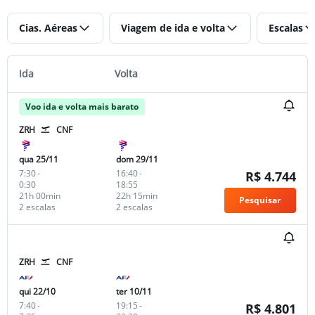
Cias. Aéreas
Viagem de ida e volta
Escalas
Ida
Volta
Voo ida e volta mais barato
ZRH
CNF
qua 25/11
dom 29/11
7:30
-
16:40
-
R$ 4.744
0:30
18:55
21h 00min
22h 15min
Pesquisar
2 escalas
2 escalas
ZRH
CNF
qui 22/10
ter 10/11
7:40
-
19:15
-
R$ 4.801