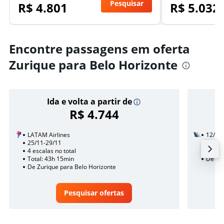
Pesquisar
R$ 4.801
R$ 5.032
Encontre passagens em oferta
Zurique para Belo Horizonte
Ida e volta a partir de
R$ 4.744
LATAM Airlines
12/10
25/11-29/11
3 esca
4 escalas no total
Total:
Total: 43h 15min
De Zur
De Zurique para Belo Horizonte
Pesquisar ofertas