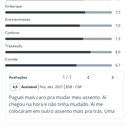
Embarque
7,5
Entretenimento
7,0
Conforto
7,3
Tripulação
8,0
Comida
6,7
1
/
1
Avaliações
4,0
Aceitável
Feo
,
dez. 2021
BSB
-
CNF
Paguei mais caro pra mudar meu assento. Aí
chegou na hora e não tinha mudado. Aí me
colocaram em outro assento mais pra trás. Uma
demora no atendimento pra despachar bagagem.
Foi muito ruim. Eu com meu bebê de colo.