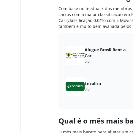
The
Com base no feedback dos membros 
chart
carros com a maior classificação em P
has
Car (classificação 0.0/10 com ). Movic
1
também é muito bem avaliada pelos
Y
axis
displaying
values.
Alugue Brasil Rent a
Range:
0
Car
to
0.0
750.
Localiza
0.0
Qual ​é o mês mais b
O mês mais barato para alugar um ca