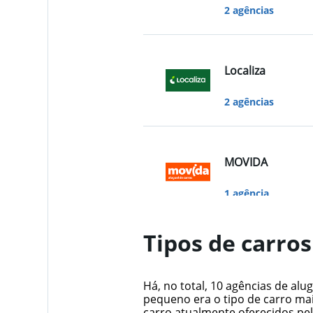
2 agências
Localiza
2 agências
MOVIDA
1 agência
Tipos de carro
Sixt
Há, no total, 10 agências de al
1 agência
pequeno era o tipo de carro mai
carro atualmente oferecidos pe