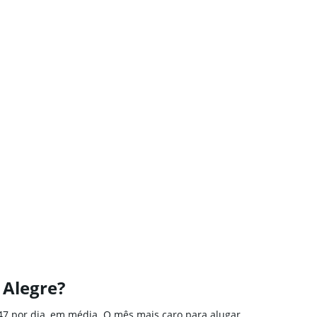
 Alegre?
47 por dia, em média. O mês mais caro para alugar