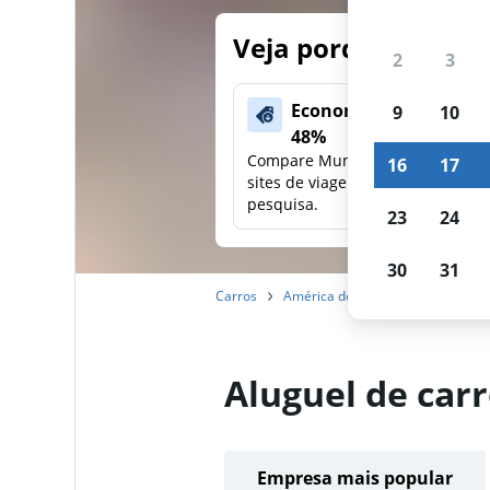
Veja porque nossos
2
3
Economize mais de
9
10
48%
Compare Mundi com outros
16
17
sites de viagens em uma única
pesquisa.
23
24
30
31
Carros
América do Sul
Brasil
Mina
Aluguel de car
Empresa mais popular