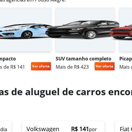
Ver preços
Ver preços
mpacto
SUV tamanho completo
Picap
s de R$ 141
Ver oferta
Mais de R$ 423
Ver oferta
Mais 
as de aluguel de carros enc
Volkswagen
R$ 141
Fiat
 dia
por