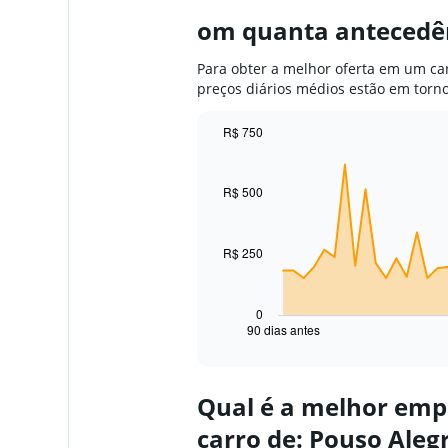
om quanta antecedên
Para obter a melhor oferta em um car
preços diários médios estão em torno
R$ 750
Chart
Chart
graphic.
with
91
R$ 500
data
points.
R$ 250
The
chart
has
1
0
90 dias antes
X
End
of
axis
interactive
displaying
chart
categories.
Qual é a melhor emp
Range:
91
carro de: Pouso Aleg
categories.