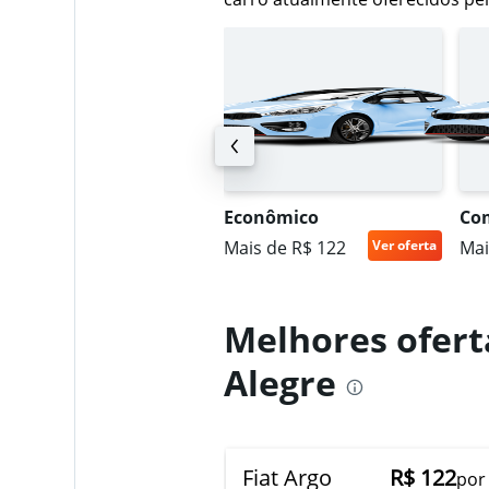
Hertz
1 agência
Unidas
UV compacto
Econômico
Co
1 agência
ais de R$ 150
Ver oferta
Mais de R$ 122
Ver oferta
Mai
Melhores ofert
Alegre
Fiat Argo
R$ 122
por