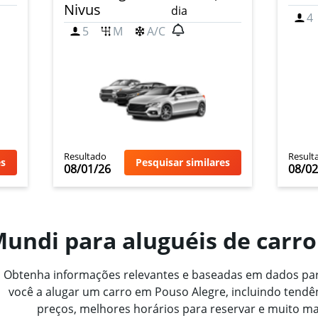
Nivus
dia
4
5
M
A/C
Resultado
Result
es
Pesquisar similares
08/01/26
08/02
Mundi para aluguéis de carr
Obtenha informações relevantes e baseadas em dados par
você a alugar um carro em Pouso Alegre, incluindo tendê
preços, melhores horários para reservar e muito ma