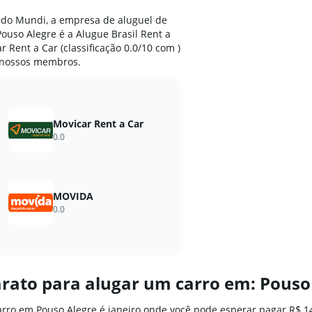
do Mundi, a empresa de aluguel de
ouso Alegre é a Alugue Brasil Rent a
ar Rent a Car (classificação 0.0/10 com )
 nossos membros.
Movicar Rent a Car
0.0
MOVIDA
0.0
arato para alugar um carro em: Pouso
rro em Pouso Alegre é janeiro onde você pode esperar pagar R$ 1