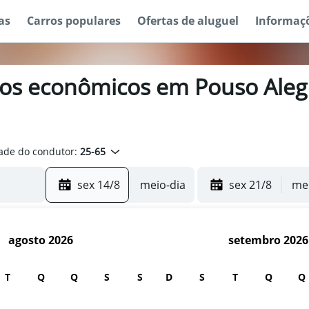
as
Carros populares
Ofertas de aluguel
Informaç
ros econômicos em Pouso Alegr
ade do condutor:
25-65
sex 14/8
meio-dia
sex 21/8
mei
agosto 2026
setembro 2026
T
Q
Q
S
S
D
S
T
Q
Q