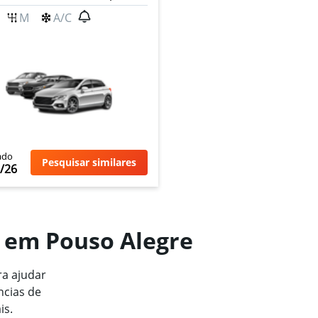
M
A/C
ado
Pesquisar similares
/26
o em Pouso Alegre
a ajudar
ncias de
is.