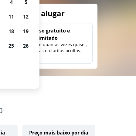
4
5
arros para alugar
11
12
Uso gratuito e
18
19
ilimitado
ção,
Pesquise quantas vezes quiser,
25
26
eço e
sem taxas ou tarifas ocultas.
dia
Preço mais baixo por dia