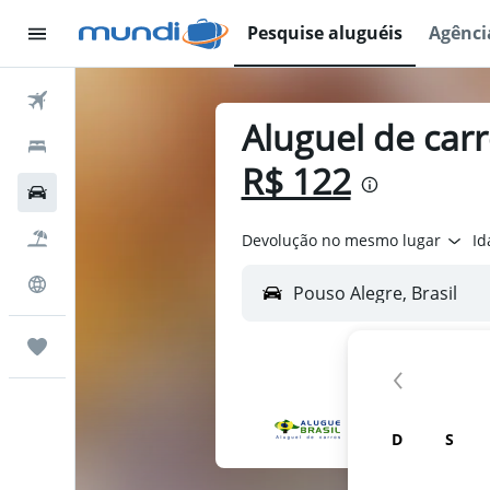
Pesquise aluguéis
Agênci
Passagens Aéreas
Aluguel de car
Hospedagens
R$ 122
Carros
Pacotes
Devolução no mesmo lugar
Id
Explore
Trips
D
S