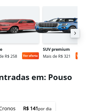
e
SUV premium
Escolha
de R$ 258
Ver oferta
Mais de R$ 321
Ver oferta
Mais de
ontradas em: Pouso
 Cronos
R$ 141
por dia