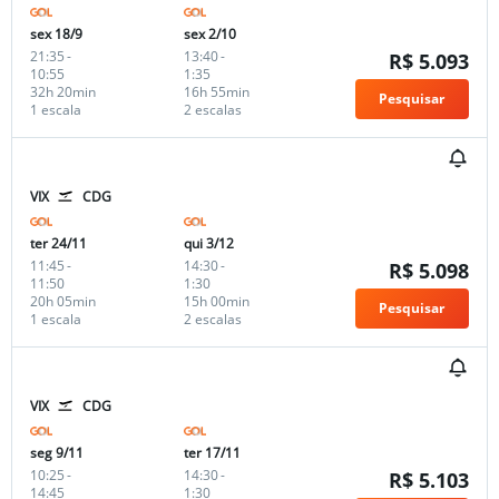
sex 18/9
sex 2/10
21:35
-
13:40
-
R$ 5.093
10:55
1:35
32h 20min
16h 55min
Pesquisar
1 escala
2 escalas
VIX
CDG
ter 24/11
qui 3/12
11:45
-
14:30
-
R$ 5.098
11:50
1:30
20h 05min
15h 00min
Pesquisar
1 escala
2 escalas
VIX
CDG
seg 9/11
ter 17/11
10:25
-
14:30
-
R$ 5.103
14:45
1:30