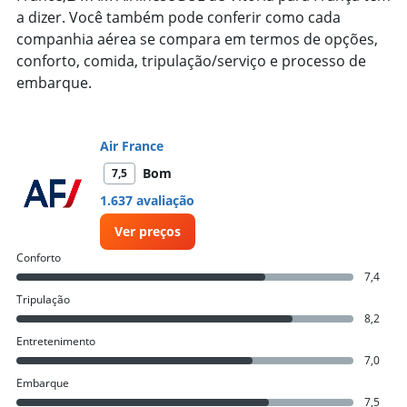
1
a dizer. Você também pode conferir como cada
Y
axis
companhia aérea se compara em termos de opções,
displaying
conforto, comida, tripulação/serviço e processo de
values.
embarque.
Range:
0
to
15000.
Air France
Bom
7,5
1.637 avaliação
Ver preços
Conforto
7,4
Tripulação
8,2
Entretenimento
7,0
Embarque
7,5