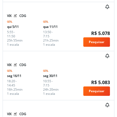
VIX
CDG
qui 5/11
qua 11/11
5:55
-
13:50
-
R$ 5.078
11:50
7:15
25h 55min
21h 25min
Pesquisar
1 escala
1 escala
VIX
CDG
seg 16/11
seg 30/11
18:20
-
10:55
-
R$ 5.083
14:45
7:15
16h 25min
24h 20min
Pesquisar
1 escala
1 escala
VIX
CDG