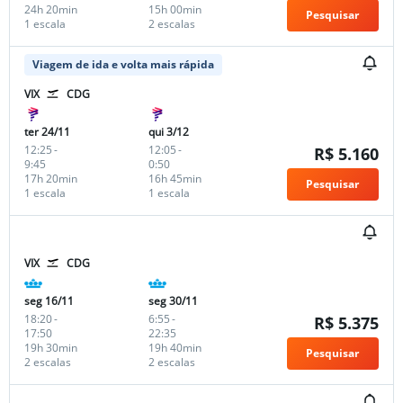
24h 20min
15h 00min
Pesquisar
1 escala
2 escalas
Viagem de ida e volta mais rápida
VIX
CDG
ter 24/11
qui 3/12
12:25
-
12:05
-
R$ 5.160
9:45
0:50
17h 20min
16h 45min
Pesquisar
1 escala
1 escala
VIX
CDG
seg 16/11
seg 30/11
18:20
-
6:55
-
R$ 5.375
17:50
22:35
19h 30min
19h 40min
Pesquisar
2 escalas
2 escalas