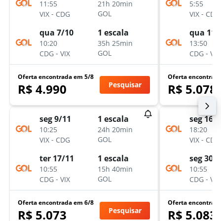
11:55
5:55
21h 20min
-
-
GOL
VIX
CDG
VIX
CDG
qua 7/10
qua 11/
1 escala
10:20
13:50
35h 25min
-
-
GOL
CDG
VIX
CDG
VIX
Oferta encontrada em 5/8
Oferta encontrad
Pesquisar
R$ 4.990
R$ 5.078
seg 9/11
seg 16/
1 escala
10:25
18:20
24h 20min
-
-
GOL
VIX
CDG
VIX
CDG
ter 17/11
seg 30/
1 escala
10:55
10:55
15h 40min
-
-
GOL
CDG
VIX
CDG
VIX
Oferta encontrada em 6/8
Oferta encontrad
Pesquisar
R$ 5.073
R$ 5.083