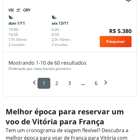
VIX
ORY
dom 1/11
sex 13/11
19:00
-
6:40
-
R$ 5.380
16:50
0:50
17h 50min
22h 10min
Pesquisar
2 escalas
2 escalas
Mostrando 1-10 de 60 resultados
Ordenado por mais barato primeiro
1
2
3
...
6
Melhor época para reservar um
voo de Vitória para França
Tem um cronograma de viagem flexível? Descubra a
melhor época para voar de França para Vitória com