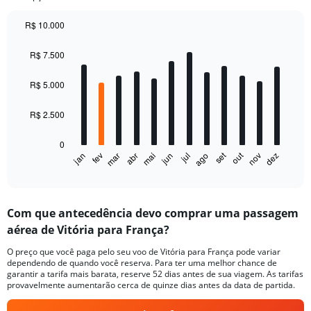
R$ 10.000
Bar
Chart
graphic.
chart
R$ 7.500
with
12
bars.
R$ 5.000
The
R$ 2.500
chart
has
0
1
set
out
fev
mai
ago
nov
mar
jun
dez
jan
abr
jul
X
End
of
axis
interactive
displaying
chart
categories.
Com que antecedência devo comprar uma passagem
Range:
aérea de Vitória para França?
12
categories.
O preço que você paga pelo seu voo de Vitória para França pode variar
The
dependendo de quando você reserva. Para ter uma melhor chance de
chart
garantir a tarifa mais barata, reserve 52 dias antes de sua viagem. As tarifas
has
provavelmente aumentarão cerca de quinze dias antes da data de partida.
1
Y