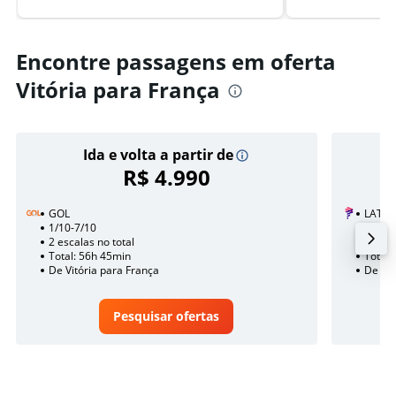
Encontre passagens em oferta
Vitória para França
Ida e volta a partir de
R$ 4.990
GOL
LATAM
1/10-7/10
18/10
2 escalas no total
1 esca
Total: 56h 45min
Total:
De Vitória para França
De Vit
Pesquisar ofertas