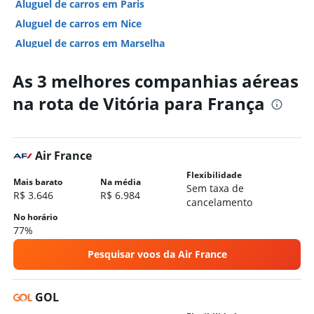
Aluguel de carros em Paris
Aluguel de carros em Nice
Aluguel de carros em Marselha
Aluguel de carros em Lyon
As 3 melhores companhias aéreas
Hotéis em França
na rota de Vitória para França
Hotéis em Paris
Hotéis em Nice
Hotéis em Cannes
Air France
Hotéis em Marselha
Flexibilidade
Hotéis em Lyon
Mais barato
Na média
Sem taxa de
R$ 3.646
R$ 6.984
Hotéis em Estrasburgo
cancelamento
No horário
Hotéis em Biscarrosse
77%
Hotéis em Chamonix
Pesquisar voos da Air France
Hotéis em Bordéus
Hotéis em Saint-Tropez
GOL
Hotéis em Annecy