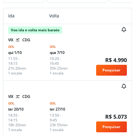
Ida
Volta
Voo ida e volta mais barato
VIX
CDG
qui 1/10
qua 7/10
11:55
-
10:20
-
R$ 4.990
14:15
16:45
21h 20min
35h 25min
Pesquisar
1 escala
1 escala
VIX
CDG
ter 20/10
ter 27/10
14:55
-
13:50
-
R$ 5.073
14:15
9:45
18h 20min
23h 55min
Pesquisar
1 escala
1 escala