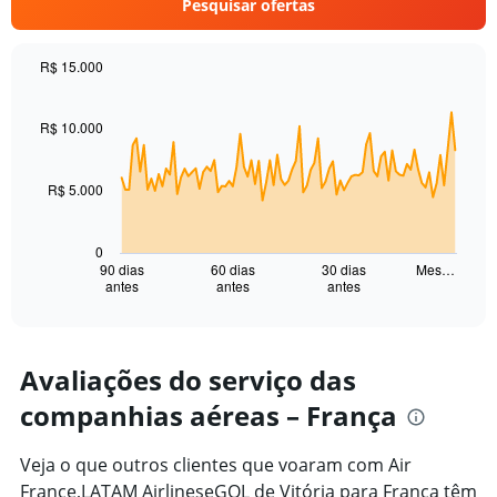
Pesquisar ofertas
axis
displaying
values.
R$ 15.000
Range:
Chart
Chart
0
graphic.
with
to
91
R$ 10.000
10000.
data
points.
R$ 5.000
The
chart
has
0
1
90 dias
60 dias
30 dias
Mes…
antes
antes
antes
X
End
of
axis
interactive
displaying
chart
categories.
Range:
Avaliações do serviço das
91
companhias aéreas – França
categories.
The
chart
Veja o que outros clientes que voaram com Air
has
France,LATAM AirlineseGOL de Vitória para França têm