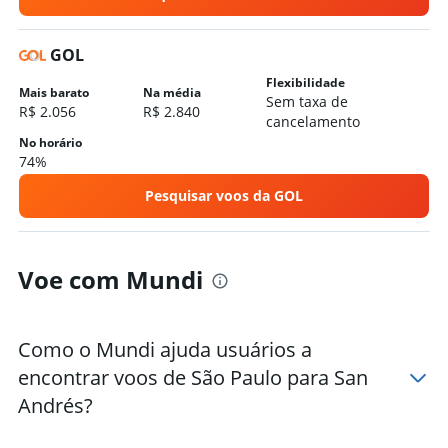
GOL
Flexibilidade
Mais barato
Na média
Sem taxa de
R$ 2.056
R$ 2.840
cancelamento
No horário
74%
Pesquisar voos da GOL
Voe com Mundi
Como o Mundi ajuda usuários a
encontrar voos de São Paulo para San
Andrés?