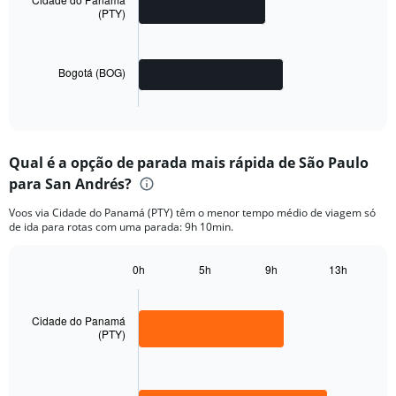
(PTY)
The
chart
has
Bogotá (BOG)
1
X
End
of
axis
interactive
displaying
chart
categories.
Qual é a opção de parada mais rápida de São Paulo
Range:
para San Andrés?
2
categories.
Voos via Cidade do Panamá (PTY) têm o menor tempo médio de viagem só
The
de ida para rotas com uma parada: 9h 10min.
chart
has
1
0h
5h
9h
13h
Bar
Y
Chart
graphic.
chart
axis
with
displaying
Cidade do Panamá
2
values.
(PTY)
bars.
Range:
0
The
to
chart