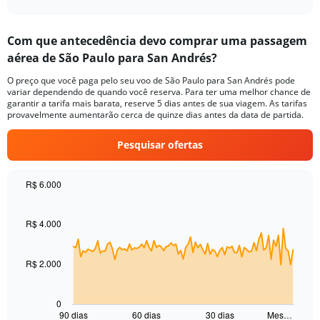
axis
interactive
displaying
chart
categories.
Com que antecedência devo comprar uma passagem
Range:
aérea de São Paulo para San Andrés?
2
categories.
O preço que você paga pelo seu voo de São Paulo para San Andrés pode
The
variar dependendo de quando você reserva. Para ter uma melhor chance de
chart
garantir a tarifa mais barata, reserve 5 dias antes de sua viagem. As tarifas
has
provavelmente aumentarão cerca de quinze dias antes da data de partida.
1
Y
Pesquisar ofertas
axis
displaying
values.
R$ 6.000
Range:
Chart
Chart
0
graphic.
with
to
91
R$ 4.000
240.
data
points.
R$ 2.000
The
chart
has
0
1
90 dias
60 dias
30 dias
Mes…