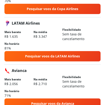
70%
Pesquisar voos da Copa Airlines
LATAM Airlines
Flexibilidade
Mais barato
Na média
Sem taxa de
R$ 1.635
R$ 3.347
cancelamento
No horário
81%
Pesquisar voos da LATAM Airlines
Avianca
Flexibilidade
Mais barato
Na média
Sem taxa de
R$ 2.056
R$ 2.710
cancelamento
No horário
71%
Pesquisar voos da Avianca