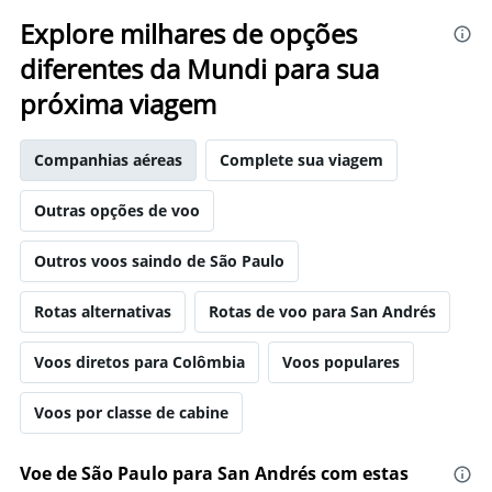
Explore milhares de opções
diferentes da Mundi para sua
próxima viagem
Companhias aéreas
Complete sua viagem
Outras opções de voo
Outros voos saindo de São Paulo
Rotas alternativas
Rotas de voo para San Andrés
Voos diretos para Colômbia
Voos populares
Voos por classe de cabine
Voe de São Paulo para San Andrés com estas