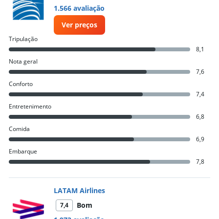
1.566 avaliação
Ver preços
Tripulação
8,1
Nota geral
7,6
Conforto
7,4
Entretenimento
6,8
Comida
6,9
Embarque
7,8
LATAM Airlines
Bom
7,4