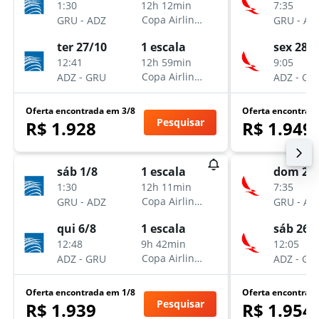
1:30
7:35
12h 12min
-
-
Copa Airlines
GRU
ADZ
GRU
AD
ter 27/10
sex 28/8
1 escala
12:41
9:05
12h 59min
-
-
Copa Airlines
ADZ
GRU
ADZ
GR
Oferta encontrada em 3/8
Oferta encontrad
Pesquisar
R$ 1.928
R$ 1.949
sáb 1/8
dom 20
1 escala
1:30
7:35
12h 11min
-
-
Copa Airlines
GRU
ADZ
GRU
AD
qui 6/8
sáb 26/
1 escala
12:48
12:05
9h 42min
-
-
Copa Airlines
ADZ
GRU
ADZ
GR
Oferta encontrada em 1/8
Oferta encontrad
Pesquisar
R$ 1.939
R$ 1.954