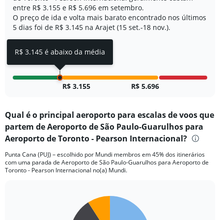
values.
entre R$ 3.155 e R$ 5.696 em setembro.
Range:
O preço de ida e volta mais barato encontrado nos últimos
0
5 dias foi de R$ 3.145 na Arajet (15 set.-18 nov.).
to
4.
R$ 3.145 é abaixo da média
R$ 3.155
R$ 5.696
Qual é o principal aeroporto para escalas de voos que
partem de Aeroporto de São Paulo-Guarulhos para
Aeroporto de Toronto - Pearson Internacional?
Punta Cana (PUJ) – escolhido por Mundi membros em 45% dos itinerários
com uma parada de Aeroporto de São Paulo-Guarulhos para Aeroporto de
Toronto - Pearson Internacional no(a) Mundi.
Pie
Chart
graphic.
chart
with