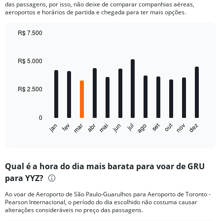
das passagens, por isso, não deixe de comparar companhias aéreas,
aeroportos e horários de partida e chegada para ter mais opções.
R$ 7.500
Bar
Chart
graphic.
chart
with
R$ 5.000
12
bars.
R$ 2.500
The
chart
has
0
1
out
set
fev
mai
ago
nov
jan
abr
jul
mar
jun
dez
X
End
of
axis
interactive
displaying
chart
categories.
Qual é a hora do dia mais barata para voar de GRU
Range:
para YYZ?
12
categories.
Ao voar de Aeroporto de São Paulo-Guarulhos para Aeroporto de Toronto -
The
Pearson Internacional, o período do dia escolhido não costuma causar
chart
alterações consideráveis no preço das passagens.
has