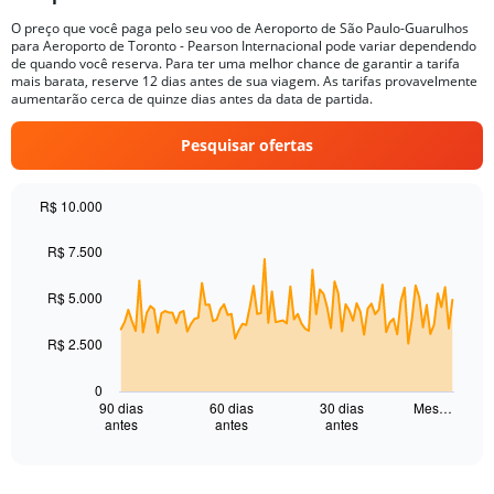
The
chart
O preço que você paga pelo seu voo de Aeroporto de São Paulo-Guarulhos
para Aeroporto de Toronto - Pearson Internacional pode variar dependendo
has
de quando você reserva. Para ter uma melhor chance de garantir a tarifa
1
mais barata, reserve 12 dias antes de sua viagem. As tarifas provavelmente
Y
aumentarão cerca de quinze dias antes da data de partida.
axis
displaying
Pesquisar ofertas
values.
Range:
0
R$ 10.000
to
Chart
Chart
15.
graphic.
with
R$ 7.500
91
data
R$ 5.000
points.
The
R$ 2.500
chart
has
0
1
90 dias
60 dias
30 dias
Mes…
antes
antes
antes
X
End
of
axis
interactive
displaying
chart
categories.