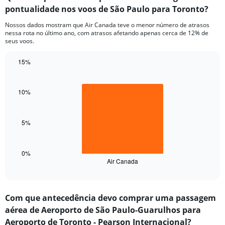
pontualidade nos voos de São Paulo para Toronto?
7
categories.
Nossos dados mostram que Air Canada teve o menor número de atrasos
The
nessa rota no último ano, com atrasos afetando apenas cerca de 12% de
chart
seus voos.
has
1
15%
Y
Bar
Chart
axis
graphic.
chart
displaying
with
10%
values.
1
Range:
bar.
0
5%
to
The
30.
chart
has
1
0%
Air Canada
X
End
of
axis
interactive
displaying
chart
categories.
Com que antecedência devo comprar uma passagem
Range:
aérea de Aeroporto de São Paulo-Guarulhos para
1
categories.
Aeroporto de Toronto - Pearson Internacional?