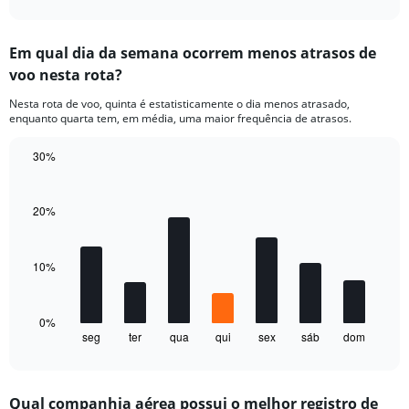
axis
interactive
displaying
chart
categories.
Em qual dia da semana ocorrem menos atrasos de
Range:
voo nesta rota?
1
categories.
Nesta rota de voo, quinta é estatisticamente o dia menos atrasado,
The
enquanto quarta tem, em média, uma maior frequência de atrasos.
chart
has
30%
1
Bar
Y
Chart
graphic.
chart
axis
with
20%
displaying
7
values.
bars.
Range:
0
10%
The
to
chart
15.
has
1
0%
seg
ter
qua
qui
sex
sáb
dom
X
End
of
axis
interactive
displaying
chart
categories.
Qual companhia aérea possui o melhor registro de
Range: