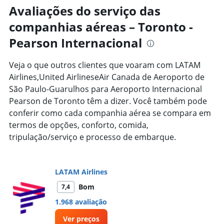
Range:
Avaliações do serviço das
91
companhias aéreas – Toronto -
categories.
The
Pearson Internacional
chart
has
1
Veja o que outros clientes que voaram com LATAM
Y
Airlines,United AirlineseAir Canada de Aeroporto de
axis
São Paulo-Guarulhos para Aeroporto Internacional
displaying
Pearson de Toronto têm a dizer. Você também pode
values.
Range:
conferir como cada companhia aérea se compara em
0
termos de opções, conforto, comida,
to
tripulação/serviço e processo de embarque.
10000.
LATAM Airlines
Bom
7,4
1.968 avaliação
Ver preços