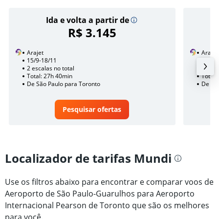
Ida e volta a partir de
R$ 3.145
Arajet
Arajet
15/9-18/11
11/9
2 escalas no total
1 esca
Total: 27h 40min
Total:
De São Paulo para Toronto
De São
Pesquisar ofertas
Localizador de tarifas Mundi
Use os filtros abaixo para encontrar e comparar voos de
Aeroporto de São Paulo-Guarulhos para Aeroporto
Internacional Pearson de Toronto que são os melhores
para você.