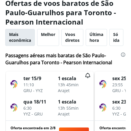
Ofertas de voos baratos de São
Paulo-Guarulhos para Toronto -
Pearson Internacional
Mais
Melhor
Voos
Última
Só
econômica
diretos
hora
ida
Passagens aéreas mais baratas de São Paulo-
Guarulhos para Toronto - Pearson Internacional
ter 15/9
1 escala
sex 25/9
11:10
13h 45min
23:55
GRU
-
YYZ
Arajet
GRU
-
YY
qua 18/11
1 escala
sex 23/
6:30
13h 55min
6:30
YYZ
-
GRU
Arajet
YYZ
-
GR
Oferta encontrada em 2/8
Oferta encontrad