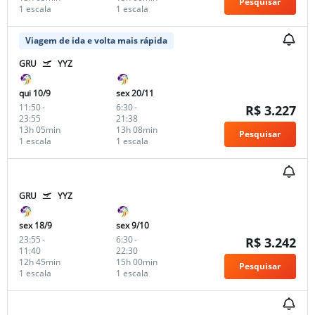
Pesquisar
1 escala
1 escala
Viagem de ida e volta mais rápida
GRU
YYZ
qui 10/9
sex 20/11
11:50
-
6:30
-
R$ 3.227
23:55
21:38
13h 05min
13h 08min
Pesquisar
1 escala
1 escala
GRU
YYZ
sex 18/9
sex 9/10
23:55
-
6:30
-
R$ 3.242
11:40
22:30
12h 45min
15h 00min
Pesquisar
1 escala
1 escala