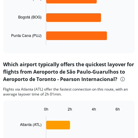
3
Range:
bars.
0
to
Bogotá (BOG)
The
5000.
chart
has
Punta Cana (PUJ)
1
X
End
of
axis
interactive
displaying
chart
categories.
Which airport typically offers the quickest layover for
Range:
flights from Aeroporto de São Paulo-Guarulhos to
3
categories.
Aeroporto de Toronto - Pearson Internacional?
The
chart
Flights via Atlanta (ATL) offer the fastest connection on this route, with an
average layover time of 2h 01min.
has
1
Y
0h
2h
4h
6h
axis
Bar
Chart
displaying
graphic.
chart
with
values.
Atlanta (ATL)
3
Range:
bars.
0