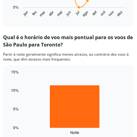
chart
0%
has
set
out
jan
fev
mar
abr
mai
jun
jul
ago
nov
dez
1
End
of
X
interactive
axis
chart
displaying
Qual é o horário de voo mais pontual para os voos de
categories.
Range:
São Paulo para Toronto?
14
Partir à noite geralmente significa menos atrasos, ao contrário dos voos à
categories.
noite, que têm atrasos mais frequentes.
The
chart
15%
has
1
Bar
Chart
graphic.
chart
Y
with
axis
10%
1
displaying
bar.
values.
Range:
5%
The
0
chart
to
has
30.
1
0%
Noite
X
End
of