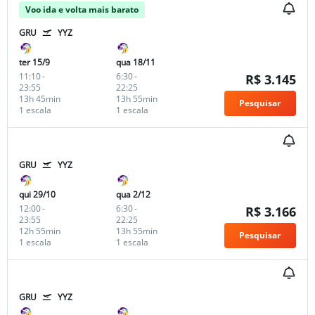
Voo ida e volta mais barato
GRU
YYZ
ter 15/9
qua 18/11
11:10
-
6:30
-
R$ 3.145
23:55
22:25
13h 45min
13h 55min
Pesquisar
1 escala
1 escala
GRU
YYZ
qui 29/10
qua 2/12
12:00
-
6:30
-
R$ 3.166
23:55
22:25
12h 55min
13h 55min
Pesquisar
1 escala
1 escala
GRU
YYZ