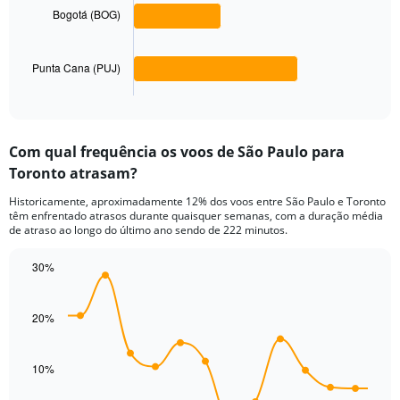
to
Bogotá (BOG)
The
1200.
chart
has
Punta Cana (PUJ)
1
X
End
of
axis
interactive
displaying
chart
categories.
Com qual frequência os voos de São Paulo para
Range:
Toronto atrasam?
3
categories.
Historicamente, aproximadamente 12% dos voos entre São Paulo e Toronto
The
têm enfrentado atrasos durante quaisquer semanas, com a duração média
chart
de atraso ao longo do último ano sendo de 222 minutos.
has
1
30%
Y
Line
Chart
axis
graphic.
chart
displaying
with
20%
values.
14
Range:
data
points.
0
10%
to
The
360.