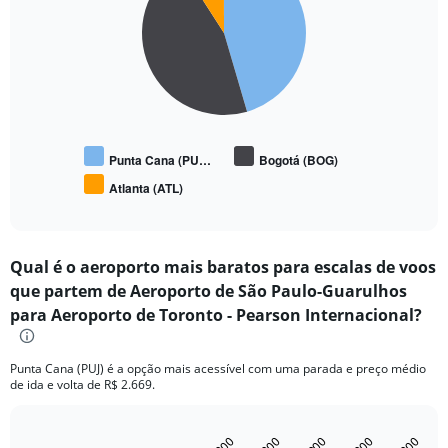
3
slices.
Punta Cana (PU…
Bogotá (BOG)
Atlanta (ATL)
End
of
interactive
chart
Qual é o aeroporto mais baratos para escalas de voos
que partem de Aeroporto de São Paulo-Guarulhos
para Aeroporto de Toronto - Pearson Internacional?
Punta Cana (PUJ) é a opção mais acessível com uma parada e preço médio
de ida e volta de R$ 2.669.
Bar
Chart