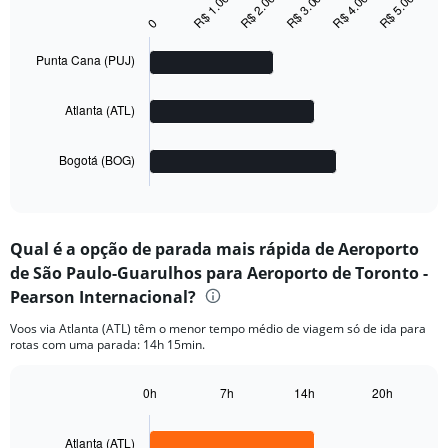
R$ 5.000
R$ 2.000
R$ 4.000
R$ 1.000
R$ 3.000
graphic.
chart
0
with
3
Punta Cana (PUJ)
bars.
The
Atlanta (ATL)
chart
has
1
Bogotá (BOG)
X
End
of
axis
interactive
displaying
chart
categories.
Qual é a opção de parada mais rápida de Aeroporto
Range:
de São Paulo-Guarulhos para Aeroporto de Toronto -
3
categories.
Pearson Internacional?
The
chart
Voos via Atlanta (ATL) têm o menor tempo médio de viagem só de ida para
rotas com uma parada: 14h 15min.
has
1
Y
0h
7h
14h
20h
axis
Bar
Chart
displaying
graphic.
chart
with
values.
Atlanta (ATL)