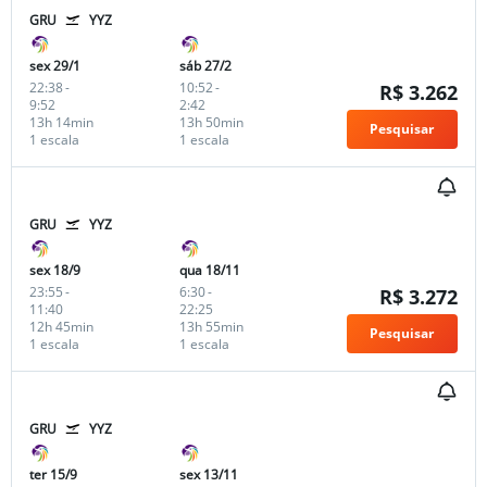
GRU
YYZ
sex 29/1
sáb 27/2
22:38
-
10:52
-
R$ 3.262
9:52
2:42
13h 14min
13h 50min
Pesquisar
1 escala
1 escala
GRU
YYZ
sex 18/9
qua 18/11
23:55
-
6:30
-
R$ 3.272
11:40
22:25
12h 45min
13h 55min
Pesquisar
1 escala
1 escala
GRU
YYZ
ter 15/9
sex 13/11