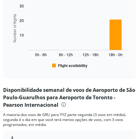
1
30
Y
Bar
Chart
axis
Number of flights
graphic.
chart
displaying
20
with
values.
6
Range:
bars.
10
0
to
The
6000.
chart
0h - 6h
6h - 12h
12h - 18h
18h - 0h
has
1
Flight availability
X
End
of
axis
interactive
displaying
chart
categories.
Disponibilidade semanal de voos de Aeroporto de São
Range:
Paulo-Guarulhos para Aeroporto de Toronto -
6
categories.
Pearson Internacional
The
chart
A maioria dos voos de GRU para YYZ parte segunda (3 voos em média).
segunda é o dia em que você terá menos opções de voos, com 3 voos
has
programados, em média.
1
Y
4
axis