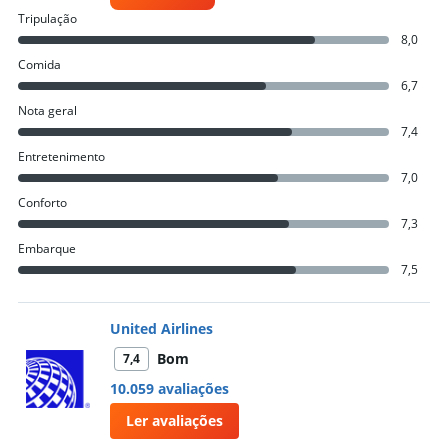
Tripulação
8,0
Comida
6,7
Nota geral
7,4
Entretenimento
7,0
Conforto
7,3
Embarque
7,5
United Airlines
Bom
7,4
10.059 avaliações
Ler avaliações