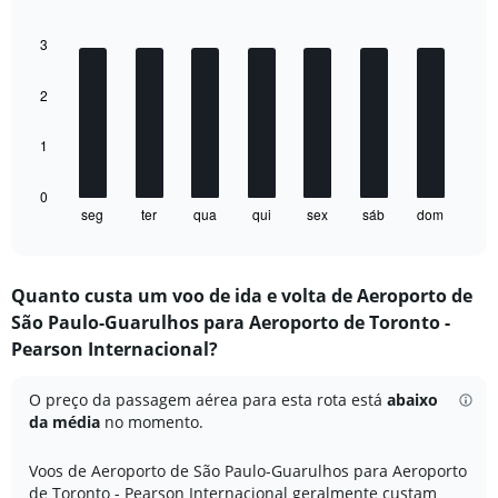
displaying
Bar
Chart
graphic.
chart
Number
3
with
of
7
flights.
bars.
2
Range:
0
The
to
1
chart
30.
has
1
0
seg
ter
qua
qui
sex
sáb
dom
X
End
of
axis
interactive
displaying
chart
categories.
Quanto custa um voo de ida e volta de Aeroporto de
Range:
São Paulo-Guarulhos para Aeroporto de Toronto -
7
categories.
Pearson Internacional?
The
chart
O preço da passagem aérea para esta rota está
abaixo
has
da média
no momento.
1
Y
axis
Voos de Aeroporto de São Paulo-Guarulhos para Aeroporto
displaying
de Toronto - Pearson Internacional geralmente custam