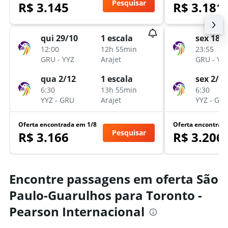
Pesquisar
R$ 3.145
R$ 3.181
qui 29/10
1 escala
sex 18/9
12:00
12h 55min
23:55
GRU
-
YYZ
Arajet
GRU
-
YY
qua 2/12
1 escala
sex 2/10
6:30
13h 55min
6:30
YYZ
-
GRU
Arajet
YYZ
-
GR
Oferta encontrada em 1/8
Oferta encontrad
Pesquisar
R$ 3.166
R$ 3.206
Encontre passagens em oferta São
Paulo-Guarulhos para Toronto -
Pearson Internacional