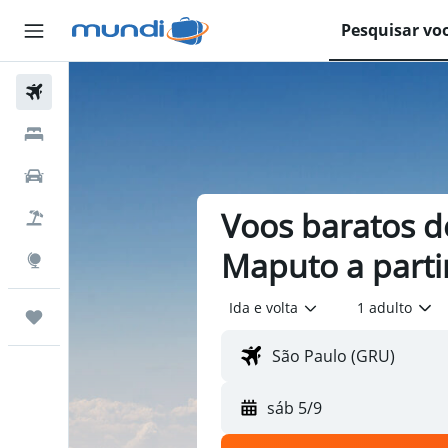
Pesquisar vo
Passagens Aéreas
Hospedagens
Carros
Voos baratos d
Pacotes
Maputo a parti
Explore
Ida e volta
1 adulto
Trips
sáb 5/9