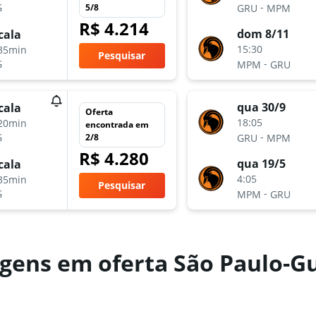
-
G
5/8
GRU
MPM
R$ 4.214
dom 8/11
cala
15:30
35min
Pesquisar
-
G
MPM
GRU
qua 30/9
cala
Oferta
18:05
20min
encontrada em
-
G
2/8
GRU
MPM
R$ 4.280
qua 19/5
cala
4:05
35min
Pesquisar
-
G
MPM
GRU
gens em oferta São Paulo-G