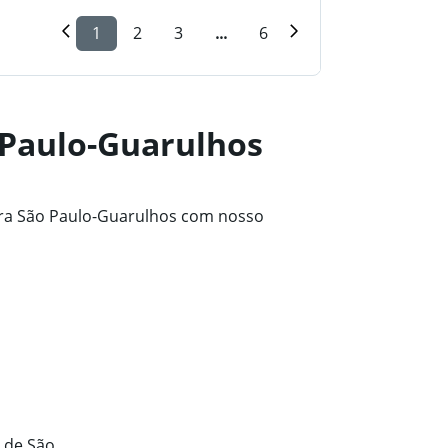
1
2
3
...
6
 Paulo-Guarulhos
ara São Paulo-Guarulhos com nosso
 de São