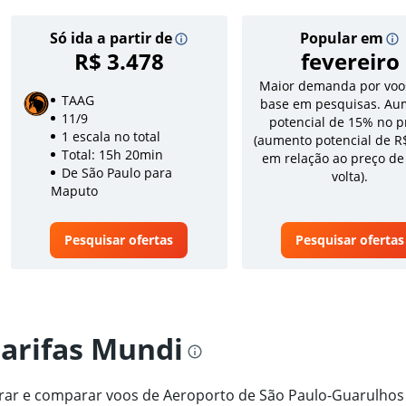
Só ida a partir de
Popular em
R$ 3.478
fevereiro
Maior demanda por voo
TAAG
base em pesquisas. Au
11/9
potencial de 15% no p
1 escala no total
(aumento potencial de R
Total: 15h 20min
em relação ao preço de
De São Paulo para
volta).
Maputo
Pesquisar ofertas
Pesquisar ofertas
tarifas Mundi
ntrar e comparar voos de Aeroporto de São Paulo-Guarulho