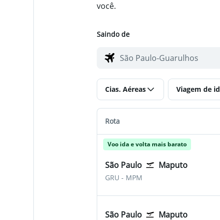
você.
Saindo de
Cias. Aéreas
Viagem de id
Rota
Voo ida e volta mais barato
São Paulo
Maputo
São Paulo-Guarulhos
Maputo Intl
GRU
-
MPM
São Paulo
Maputo