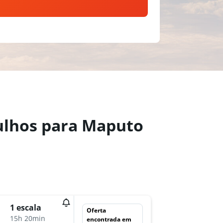
rulhos para Maputo
seg 7/1
1 escala
Oferta
18:05
15h 20min
encontrada em