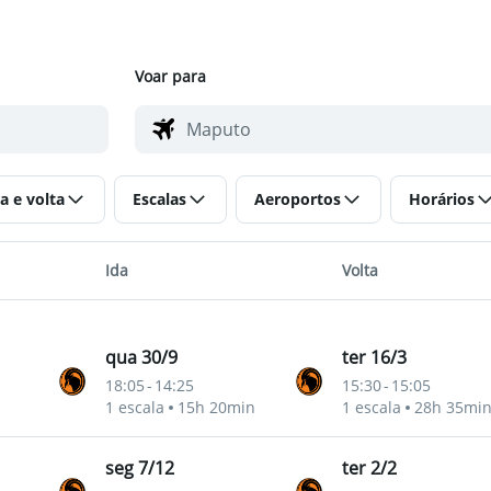
Voar para
a e volta
Escalas
Aeroportos
Horários
Ida
Volta
qua 30/9
ter 16/3
18:05
-
14:25
15:30
-
15:05
1 escala
15h 20min
1 escala
28h 35mi
seg 7/12
ter 2/2