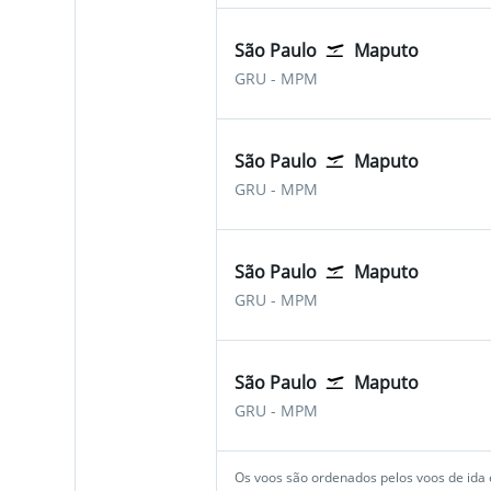
São Paulo
Maputo
São Paulo-Guarulhos
Maputo Intl
GRU
-
MPM
São Paulo
Maputo
São Paulo-Guarulhos
Maputo Intl
GRU
-
MPM
São Paulo
Maputo
São Paulo-Guarulhos
Maputo Intl
GRU
-
MPM
São Paulo
Maputo
São Paulo-Guarulhos
Maputo Intl
GRU
-
MPM
Os voos são ordenados pelos voos de ida e