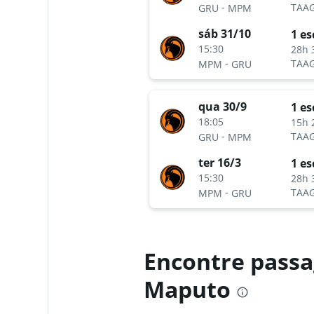
-
TAA
GRU
MPM
sáb 31/10
1 es
15:30
28h 
-
TAA
MPM
GRU
qua 30/9
1 es
18:05
15h 
-
TAA
GRU
MPM
ter 16/3
1 es
15:30
28h 
-
TAA
MPM
GRU
Encontre passa
Maputo