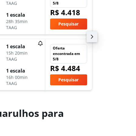
-
TAAG
5/8
GRU
M
R$ 4.418
ter 2/2
1 escala
15:30
28h 35min
Pesquisar
-
TAAG
MPM
G
sex 16/
1 escala
Oferta
18:05
15h 20min
encontrada em
-
TAAG
5/8
GRU
M
R$ 4.484
sáb 31/
1 escala
15:30
16h 00min
Pesquisar
-
TAAG
MPM
G
uarulhos para