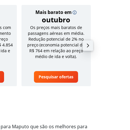
Mais barato em
Preço
outubro
R$ 4
s com
Os preços mais baratos de
Tarifa média pa
mento
passagens aéreas em média.
volta em a
reço
Redução potencial de 2% no
$ 4.854
preço (economia potencial de
 ida e
R$ 764 em relação ao preço
médio de ida e volta).
Pesquisar ofertas
Pesquisa
s para Maputo que são os melhores para