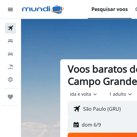
Pesquisar voos
Passagens Aéreas
Hospedagens
Carros
Voos baratos d
Pacotes
Campo Grande 
Explore
Ida e volta
1 adulto
Trips
dom 6/9