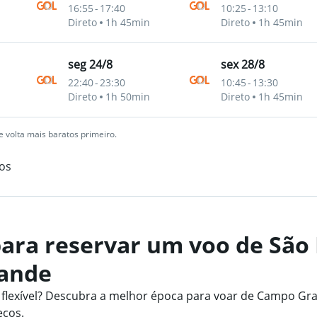
16:55
-
17:40
10:25
-
13:10
Direto
1h 45min
Direto
1h 45min
seg 24/8
sex 28/8
22:40
-
23:30
10:45
-
13:30
Direto
1h 50min
Direto
1h 45min
 volta mais baratos primeiro.
os
ara reservar um voo de São
ande
lexível? Descubra a melhor época para voar de Campo Gr
eços.