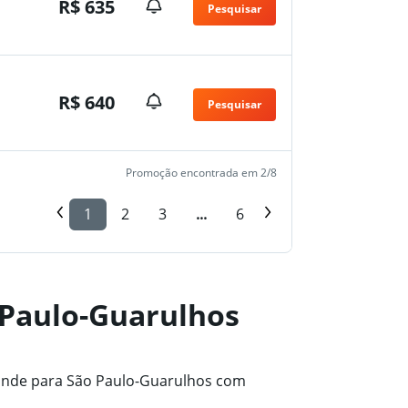
R$ 635
Pesquisar
R$ 640
Pesquisar
Promoção encontrada em 2/8
1
2
3
...
6
 Paulo-Guarulhos
ande para São Paulo-Guarulhos com