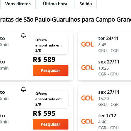
Voos diretos
Última hora
Só ida
ratas de São Paulo-Guarulhos para Campo Gran
to
ter 24/11
Oferta
0min
8:45
encontrada em
GRU
-
CGR
2/8
R$ 589
to
sex 27/11
0min
10:25
Pesquisar
CGR
-
GRU
to
sex 27/11
Oferta
0min
15:20
encontrada em
GRU
-
CGR
2/8
R$ 595
to
ter 1/12
0min
4:40
Pesquisar
CGR
-
GRU