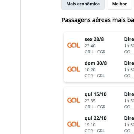
Mais econômica
Melhor
Passagens aéreas mais ba
sex 28/8
Dire
22:40
1h 5
GRU
-
CGR
GOL
dom 30/8
Dire
10:20
1h 5
CGR
-
GRU
GOL
qui 15/10
Dire
22:35
1h 5
GRU
-
CGR
GOL
qui 22/10
Dire
19:10
1h 5
CGR
-
GRU
GOL