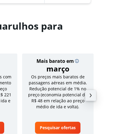
uarulhos para
Mais barato em
Preço
março
R$ 
s com
Os preços mais baratos de
Tarifa média pa
mento
passagens aéreas em média.
volta em a
reço
Redução potencial de 1% no
R$ 221
preço (economia potencial de
 ida e
R$ 48 em relação ao preço
médio de ida e volta).
Pesquisar ofertas
Pesquisa