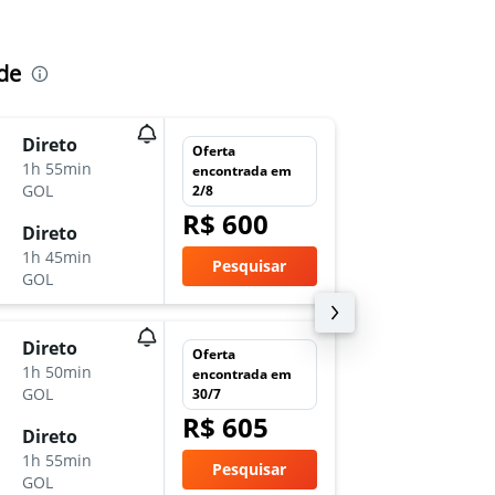
de
Direto
qua 11
Oferta
1h 55min
23:00
encontrada em
GOL
GRU
-
C
2/8
R$ 600
Direto
qua 18
1h 45min
17:00
Pesquisar
GOL
CGR
-
G
Direto
qua 25
Oferta
1h 50min
8:50
encontrada em
GOL
GRU
-
C
30/7
R$ 605
Direto
sex 27/
1h 55min
4:50
Pesquisar
GOL
CGR
-
G