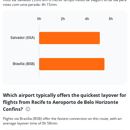
The
rotas com uma parada: 4h 15min.
chart
has
1
0h
2h
4h
5h
Bar
Y
Chart
graphic.
chart
axis
with
displaying
2
Salvador (SSA)
values.
bars.
Range:
0
The
to
chart
1250.
has
Brasília (BSB)
1
X
End
of
axis
interactive
displaying
chart
categories.
Which airport typically offers the quickest layover for
Range:
flights from Recife to Aeroporto de Belo Horizonte
2
categories.
Confins?
The
chart
Flights via Brasília (BSB) offer the fastest connection on this route, with an
average layover time of 0h 58min.
has
1