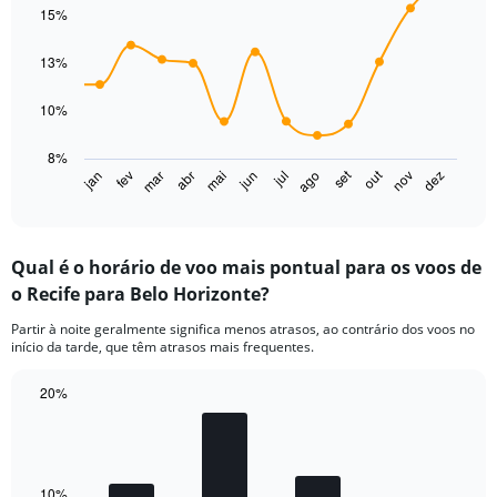
graphic.
chart
15%
displaying
with
values.
14
Range:
data
13%
points.
0
to
10%
The
75.
chart
8%
has
set
out
jan
fev
mar
abr
mai
jun
jul
ago
nov
dez
1
End
of
X
interactive
axis
chart
displaying
Qual é o horário de voo mais pontual para os voos de
categories.
Range:
o Recife para Belo Horizonte?
14
Partir à noite geralmente significa menos atrasos, ao contrário dos voos no
categories.
início da tarde, que têm atrasos mais frequentes.
The
chart
20%
has
1
Bar
Chart
graphic.
chart
Y
with
axis
4
displaying
bars.
10%