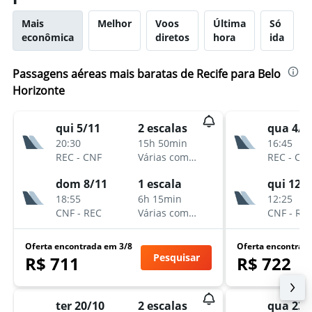
Mais
Melhor
Voos
Última
Só
econômica
diretos
hora
ida
Passagens aéreas mais baratas de Recife para Belo
Horizonte
qui 5/11
2 escalas
qua 4/1
20:30
15h 50min
16:45
REC
-
CNF
Várias companhias aéreas
REC
-
CN
dom 8/11
1 escala
qui 12/
18:55
6h 15min
12:25
CNF
-
REC
Várias companhias aéreas
CNF
-
RE
Oferta encontrada em 3/8
Oferta encontrad
Pesquisar
R$ 711
R$ 722
ter 20/10
2 escalas
qua 23/