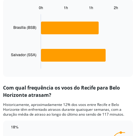
Y
0h
1h
1h
2h
axis
Bar
Chart
displaying
graphic.
chart
with
values.
2
Brasília (BSB)
Range:
bars.
0
to
The
300.
chart
has
Salvador (SSA)
1
X
End
of
axis
interactive
displaying
chart
categories.
Com qual frequência os voos do Recife para Belo
Range:
Horizonte atrasam?
2
categories.
Historicamente, aproximadamente 12% dos voos entre Recife e Belo
The
Horizonte têm enfrentado atrasos durante quaisquer semanas, com a
chart
duração média de atraso ao longo do último ano sendo de 117 minutos.
has
1
18%
Y
Line
Chart
axis