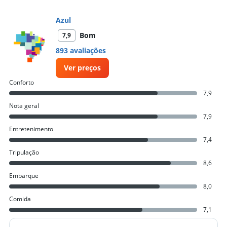
values.
Range:
Azul
0
to
Bom
7,9
3000.
893 avaliações
Ver preços
Conforto
7,9
Nota geral
7,9
Entretenimento
7,4
Tripulação
8,6
Embarque
8,0
Comida
7,1