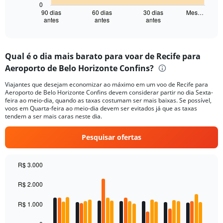
has
0
1
90 dias
60 dias
30 dias
Mes…
antes
antes
antes
X
End
of
axis
interactive
displaying
chart
categories.
Qual é o dia mais barato para voar de Recife para
Range:
Aeroporto de Belo Horizonte Confins?
91
categories.
Viajantes que desejam economizar ao máximo em um voo de Recife para
The
Aeroporto de Belo Horizonte Confins devem considerar partir no dia Sexta-
chart
feira ao meio-dia, quando as taxas costumam ser mais baixas. Se possível,
has
voos em Quarta-feira ao meio-dia devem ser evitados já que as taxas
1
tendem a ser mais caras neste dia.
Y
axis
Pesquisar ofertas
displaying
values.
Range:
R$ 3.000
0
Bar
Chart
to
graphic.
chart
R$ 2.000
4000.
with
4
R$ 1.000
data
series.