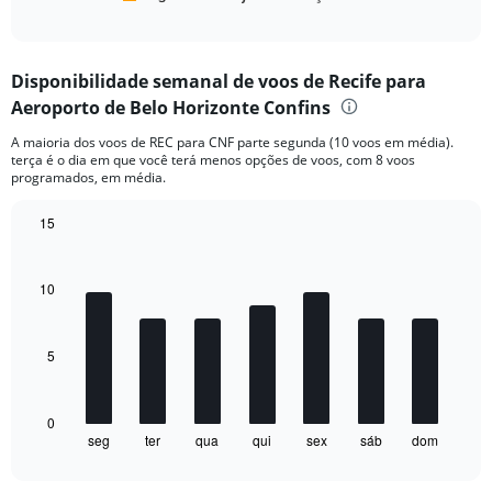
End
of
X
interactive
axis
chart
displaying
Disponibilidade semanal de voos de Recife para
categories.
Range:
Aeroporto de Belo Horizonte Confins
6
A maioria dos voos de REC para CNF parte segunda (10 voos em média).
categories.
terça é o dia em que você terá menos opções de voos, com 8 voos
The
programados, em média.
chart
has
15
2
Bar
Y
Chart
graphic.
chart
axes
with
10
displaying
7
Avg.
bars.
Price
and
5
The
Number
chart
of
has
flights.
1
0
seg
ter
qua
qui
sex
sáb
dom
X
End
of
axis
interactive
displaying
chart