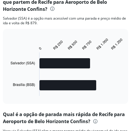
que partem de Recife para Aeroporto de Belo
Horizonte Confins?
Salvador (SSA) é a opção mais acessível com uma parada e preço médio de
ida e volta de R$ 879.
R$ 1.250
R$ 1.000
Bar
R$ 500
R$ 250
R$ 750
Chart
graphic.
chart
0
with
2
bars.
Salvador (SSA)
The
chart
has
Brasília (BSB)
1
X
End
of
axis
interactive
displaying
chart
categories.
Qual é a opção de parada mais rápida de Recife para
Range:
Aeroporto de Belo Horizonte Confins?
2
categories.
Voos via Salvador (SSA) têm o menor tempo médio de viagem só de ida para