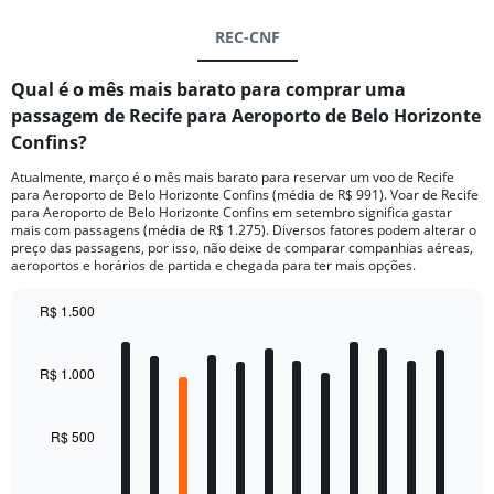
REC-CNF
Qual é o mês mais barato para comprar uma
passagem de Recife para Aeroporto de Belo Horizonte
Confins?
Atualmente, março é o mês mais barato para reservar um voo de Recife
para Aeroporto de Belo Horizonte Confins (média de R$ 991). Voar de Recife
para Aeroporto de Belo Horizonte Confins em setembro significa gastar
mais com passagens (média de R$ 1.275). Diversos fatores podem alterar o
preço das passagens, por isso, não deixe de comparar companhias aéreas,
aeroportos e horários de partida e chegada para ter mais opções.
R$ 1.500
Bar
Chart
graphic.
chart
with
R$ 1.000
12
bars.
R$ 500
The
chart
has