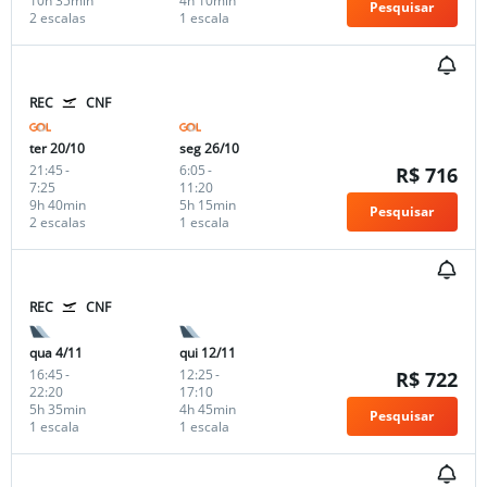
10h 35min
4h 10min
Pesquisar
2 escalas
1 escala
REC
CNF
ter 20/10
seg 26/10
21:45
-
6:05
-
R$ 716
7:25
11:20
9h 40min
5h 15min
Pesquisar
2 escalas
1 escala
REC
CNF
qua 4/11
qui 12/11
16:45
-
12:25
-
R$ 722
22:20
17:10
5h 35min
4h 45min
Pesquisar
1 escala
1 escala