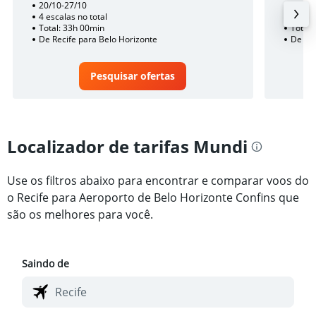
20/10-27/10
2/10
4 escalas no total
1 esca
Total: 33h 00min
Total:
De Recife para Belo Horizonte
De Rec
Pesquisar ofertas
Localizador de tarifas Mundi
Use os filtros abaixo para encontrar e comparar voos do
o Recife para Aeroporto de Belo Horizonte Confins que
são os melhores para você.
Saindo de