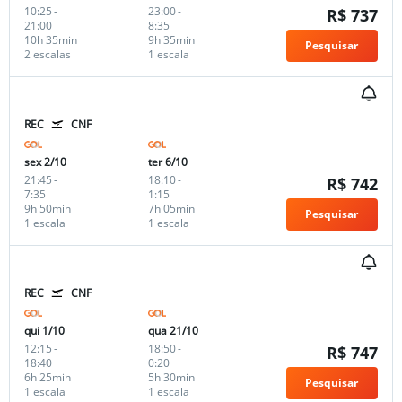
10:25
-
23:00
-
R$ 737
21:00
8:35
10h 35min
9h 35min
Pesquisar
2 escalas
1 escala
REC
CNF
sex 2/10
ter 6/10
21:45
-
18:10
-
R$ 742
7:35
1:15
9h 50min
7h 05min
Pesquisar
1 escala
1 escala
REC
CNF
qui 1/10
qua 21/10
12:15
-
18:50
-
R$ 747
18:40
0:20
6h 25min
5h 30min
Pesquisar
1 escala
1 escala