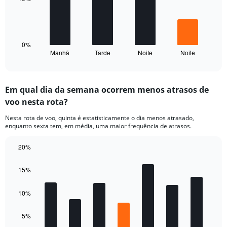
values.
Range:
The
7.5
chart
to
has
17.5.
1
0%
Manhã
Tarde
Noite
Noite
X
End
of
axis
interactive
displaying
chart
categories.
Em qual dia da semana ocorrem menos atrasos de
Range:
voo nesta rota?
4
categories.
Nesta rota de voo, quinta é estatisticamente o dia menos atrasado,
The
enquanto sexta tem, em média, uma maior frequência de atrasos.
chart
has
20%
1
Bar
Y
Chart
graphic.
chart
axis
15%
with
displaying
7
values.
bars.
10%
Range:
0
The
5%
to
chart