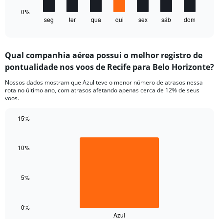
20.
has
1
0%
seg
ter
qua
qui
sex
sáb
dom
X
End
of
axis
interactive
displaying
chart
categories.
Qual companhia aérea possui o melhor registro de
Range:
pontualidade nos voos de Recife para Belo Horizonte?
7
categories.
Nossos dados mostram que Azul teve o menor número de atrasos nessa
The
rota no último ano, com atrasos afetando apenas cerca de 12% de seus
chart
voos.
has
1
15%
Y
Bar
Chart
axis
graphic.
chart
displaying
with
10%
values.
1
Range:
bar.
0
5%
to
The
20.
chart
has
1
0%
Azul
X
End