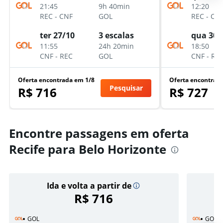
21:45
9h 40min
12:20
REC
-
CNF
GOL
REC
-
CN
ter 27/10
3 escalas
qua 30/
11:55
24h 20min
18:50
CNF
-
REC
GOL
CNF
-
RE
Oferta encontrada em 1/8
Oferta encontrad
Pesquisar
R$ 716
R$ 727
Encontre passagens em oferta
Recife para Belo Horizonte
Ida e volta a partir de
R$ 716
GOL
GOL