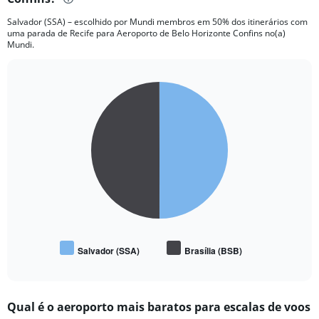
Salvador (SSA) – escolhido por Mundi membros em 50% dos itinerários com
uma parada de Recife para Aeroporto de Belo Horizonte Confins no(a)
Mundi.
Pie
Chart
graphic.
chart
with
2
slices.
Salvador (SSA)
Brasília (BSB)
End
of
interactive
chart
Qual é o aeroporto mais baratos para escalas de voos