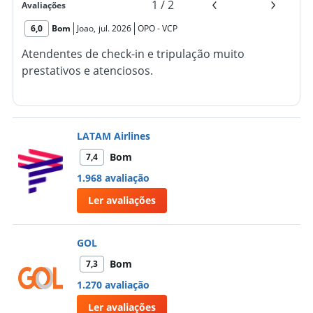
1
/
2
Avaliações
6,0
Bom
Joao
,
jul. 2026
OPO
-
VCP
Atendentes de check-in e tripulação muito
prestativos e atenciosos.
LATAM Airlines
Bom
7,4
1.968 avaliação
Ler avaliações
GOL
Bom
7,3
1.270 avaliação
Ler avaliações