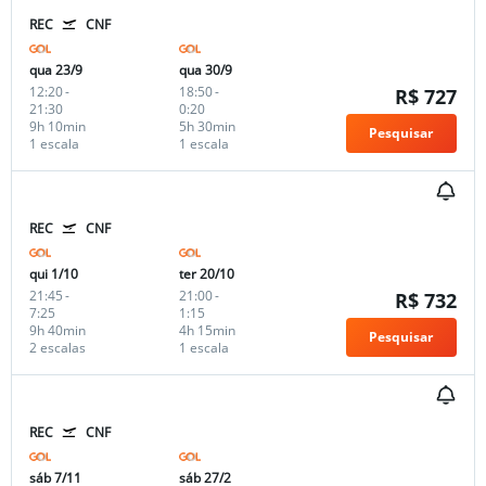
REC
CNF
qua 23/9
qua 30/9
12:20
-
18:50
-
R$ 727
21:30
0:20
9h 10min
5h 30min
Pesquisar
1 escala
1 escala
REC
CNF
qui 1/10
ter 20/10
21:45
-
21:00
-
R$ 732
7:25
1:15
9h 40min
4h 15min
Pesquisar
2 escalas
1 escala
REC
CNF
sáb 7/11
sáb 27/2