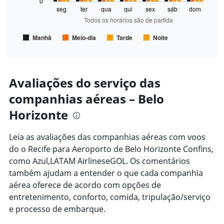
0
seg
ter
qua
qui
sex
sáb
dom
The
Todos os horários são de partida
chart
has
Manhã
Meio-dia
Tarde
Noite
1
End
of
X
interactive
axis
chart
displaying
Todos
Avaliações do serviço das
os
companhias aéreas – Belo
horários
são
Horizonte
de
partida.
Range:
Leia as avaliações das companhias aéreas com voos
7
do o Recife para Aeroporto de Belo Horizonte Confins,
categories.
como Azul,LATAM AirlineseGOL. Os comentários
The
também ajudam a entender o que cada companhia
chart
has
aérea oferece de acordo com opções de
1
entretenimento, conforto, comida, tripulação/serviço
Y
e processo de embarque.
axis
displaying