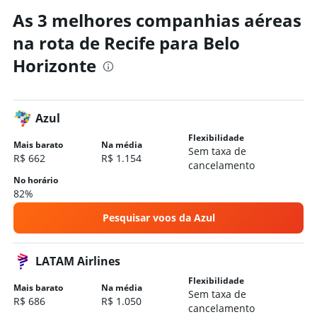
As 3 melhores companhias aéreas
Aluguel de carros em Poços de Caldas
Hotéis em Belo Horizonte
na rota de Recife para Belo
Hotéis em Poços de Caldas
Horizonte
Hotéis em Capitólio
Hotéis em Ouro Preto
Hotéis em Uberlândia
Azul
Hotéis em Monte Verde
Flexibilidade
Mais barato
Na média
Sem taxa de
Hotéis em São Thomé das Letras
R$ 662
R$ 1.154
cancelamento
Hotéis em Juiz de Fora
No horário
82%
Hotéis em Tiradentes
Hotéis em Ipatinga
Pesquisar voos da Azul
Hotéis em Montes Claros
Hotéis em São Lourenço
LATAM Airlines
Flexibilidade
Mais barato
Na média
Sem taxa de
R$ 686
R$ 1.050
cancelamento