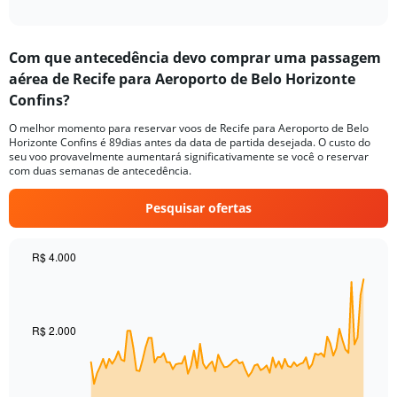
of
axis
interactive
displaying
chart
categories.
Com que antecedência devo comprar uma passagem
Range:
aérea de Recife para Aeroporto de Belo Horizonte
1
categories.
Confins?
The
chart
O melhor momento para reservar voos de Recife para Aeroporto de Belo
Horizonte Confins é 89dias antes da data de partida desejada. O custo do
has
seu voo provavelmente aumentará significativamente se você o reservar
1
com duas semanas de antecedência.
Y
axis
Pesquisar ofertas
displaying
values.
Range:
R$ 4.000
0
Chart
Chart
to
graphic.
with
15.
91
data
R$ 2.000
points.
The
chart