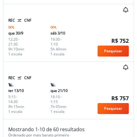
REC
CNF
qua 30/9
sáb 3/10
12:20
-
19:30
-
R$ 752
21:30
1:10
9h 10min
5h 40min
Pesquisar
1 escala
1 escala
REC
CNF
ter 13/10
qua 21/10
5:15
-
18:10
-
R$ 757
14:30
1:15
9h 15min
7h 05min
Pesquisar
1 escala
1 escala
Mostrando 1-10 de 60 resultados
Ordenado por mais barato primeiro