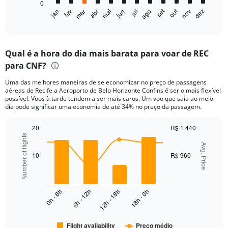
0
1
out
set
fev
mai
ago
nov
jan
abr
jul
mar
jun
dez
X
End
of
axis
interactive
displaying
chart
categories.
Qual é a hora do dia mais barata para voar de REC
Range:
para CNF?
12
categories.
Uma das melhores maneiras de se economizar no preço de passagens
The
aéreas de Recife a Aeroporto de Belo Horizonte Confins é ser o mais flexível
chart
possível. Voos à tarde tendem a ser mais caros. Um voo que saia ao meio-
has
dia pode significar uma economia de até 34% no preço da passagem.
1
Y
20
R$ 1.440
axis
Number of flights
Combination
Chart
displaying
graphic.
Avg. Price
chart
values.
with
10
R$ 960
Range:
2
data
0
series.
to
1500.
0h - 6h
6h - 12h
12h - 18h
18h - 0h
The
chart
has
Flight availability
Preço médio
1