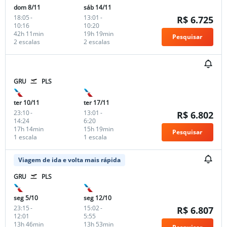
dom 8/11
sáb 14/11
18:05
-
13:01
-
R$ 6.725
10:16
10:20
42h 11min
19h 19min
Pesquisar
2 escalas
2 escalas
GRU
PLS
ter 10/11
ter 17/11
23:10
-
13:01
-
R$ 6.802
14:24
6:20
17h 14min
15h 19min
Pesquisar
1 escala
1 escala
Viagem de ida e volta mais rápida
GRU
PLS
seg 5/10
seg 12/10
23:15
-
15:02
-
R$ 6.807
12:01
5:55
13h 46min
13h 53min