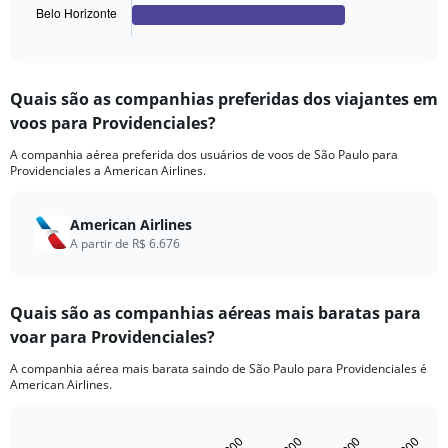
1
Belo Horizonte
X
End
of
axis
interactive
displaying
chart
categories.
Quais são as companhias preferidas dos viajantes em
Range:
voos para Providenciales?
4
categories.
A companhia aérea preferida dos usuários de voos de São Paulo para
The
Providenciales a American Airlines.
chart
has
1
American Airlines
Y
A partir de R$ 6.676
axis
displaying
values.
Quais são as companhias aéreas mais baratas para
Range:
0
voar para Providenciales?
to
1440.
A companhia aérea mais barata saindo de São Paulo para Providenciales é
American Airlines.
Bar
Chart