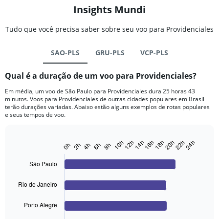
Insights Mundi
Tudo que você precisa saber sobre seu voo para Providenciales
SAO-PLS
GRU-PLS
VCP-PLS
Qual é a duração de um voo para Providenciales?
Em média, um voo de São Paulo para Providenciales dura 25 horas 43
minutos. Voos para Providenciales de outras cidades populares em Brasil
terão durações variadas. Abaixo estão alguns exemplos de rotas populares
e seus tempos de voo.
12h
18h
24h
14h
20h
10h
16h
22h
0h
6h
2h
8h
4h
Bar
Chart
graphic.
chart
with
São Paulo
4
bars.
Rio de Janeiro
The
chart
Porto Alegre
has