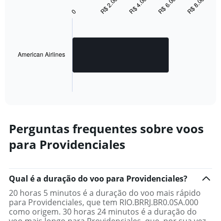
R$ 2.000
R$ 4.000
R$ 6.000
R$ 8.000
graphic.
chart
0
with
1
bar.
The
American Airlines
chart
has
1
X
End
of
axis
interactive
displaying
chart
categories.
Range:
Perguntas frequentes sobre voos
1
para Providenciales
categories.
The
chart
has
Qual é a duração do voo para Providenciales?
1
Y
20 horas 5 minutos é a duração do voo mais rápido
axis
para Providenciales, que tem RIO.BRRJ.BR0.0SA.000
displaying
como origem. 30 horas 24 minutos é a duração do
values.
voo mais longo para Providenciales, que, por sua vez,