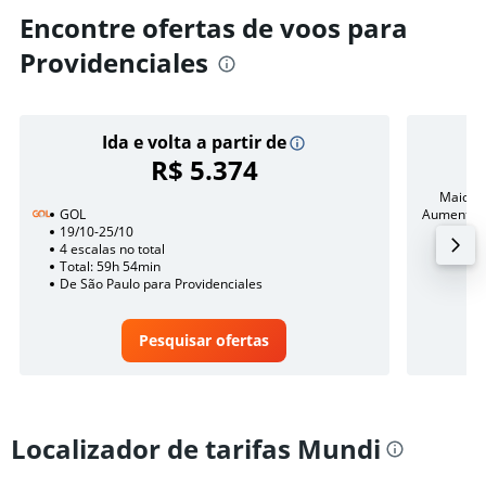
Encontre ofertas de voos para
Providenciales
Ida e volta a partir de
R$ 5.374
Maior 
GOL
Aumento p
19/10-25/10
de R$ 
4 escalas no total
Total: 59h 54min
De São Paulo para Providenciales
Pesquisar ofertas
Localizador de tarifas Mundi