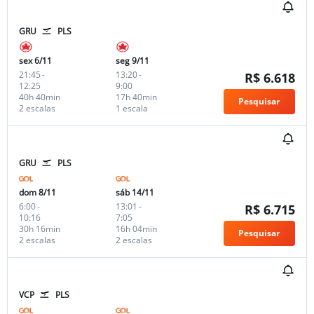
GRU
PLS
sex 6/11
seg 9/11
21:45
-
13:20
-
R$ 6.618
12:25
9:00
40h 40min
17h 40min
Pesquisar
2 escalas
1 escala
GRU
PLS
dom 8/11
sáb 14/11
6:00
-
13:01
-
R$ 6.715
10:16
7:05
30h 16min
16h 04min
Pesquisar
2 escalas
2 escalas
VCP
PLS