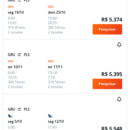
GRU
PLS
seg 19/10
dom 25/10
6:00
-
15:02
-
R$ 5.374
12:01
20:55
31h 01min
28h 53min
Pesquisar
2 escalas
2 escalas
GRU
PLS
ter 10/11
ter 17/11
6:00
-
15:14
-
R$ 5.395
10:16
7:10
30h 16min
37h 56min
Pesquisar
2 escalas
2 escalas
GRU
PLS
seg 5/10
seg 12/10
5:00
-
11:45
-
R$ 5.548