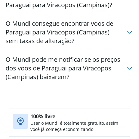
Paraguai para Viracopos (Campinas)?
Hotéis em Santos
Hotéis em Campinas
O Mundi consegue encontrar voos de
Hotéis em São Sebastião
Paraguai para Viracopos (Campinas)
Hotéis em Caraguatatuba
sem taxas de alteração?
O Mundi pode me notificar se os preços
dos voos de Paraguai para Viracopos
(Campinas) baixarem?
100% livre
Usar o Mundi é totalmente gratuito, assim
você já começa economizando.