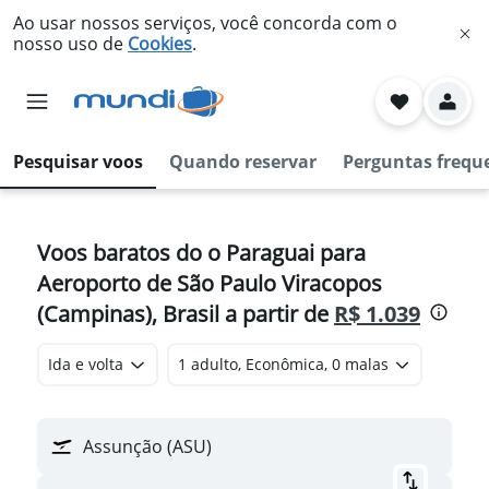
Ao usar nossos serviços, você concorda com o
nosso uso de
Cookies
.
Pesquisar voos
Quando reservar
Perguntas frequ
Voos baratos do o Paraguai para
Aeroporto de São Paulo Viracopos
(Campinas), Brasil a partir de
R$ 1.039
Ida e volta
1 adulto, Econômica, 0 malas
Assunção (ASU)