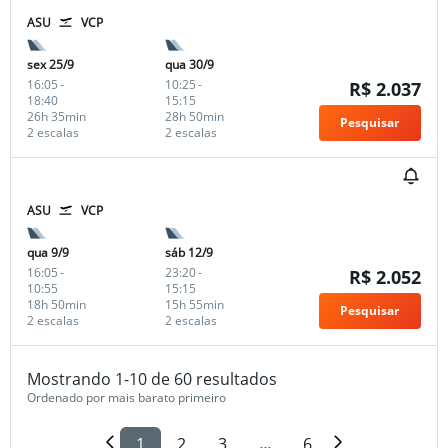
ASU
VCP
sex 25/9
qua 30/9
16:05
-
10:25
-
R$ 2.037
18:40
15:15
26h 35min
28h 50min
Pesquisar
2 escalas
2 escalas
ASU
VCP
qua 9/9
sáb 12/9
16:05
-
23:20
-
R$ 2.052
10:55
15:15
18h 50min
15h 55min
Pesquisar
2 escalas
2 escalas
Mostrando 1-10 de 60 resultados
Ordenado por mais barato primeiro
1
2
3
...
6