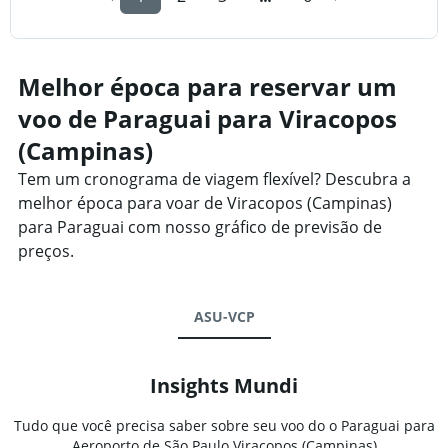
Melhor época para reservar um
voo de Paraguai para Viracopos
(Campinas)
Tem um cronograma de viagem flexível? Descubra a
melhor época para voar de Viracopos (Campinas)
para Paraguai com nosso gráfico de previsão de
preços.
ASU-VCP
Insights Mundi
Tudo que você precisa saber sobre seu voo do o Paraguai para
Aeroporto de São Paulo Viracopos (Campinas)