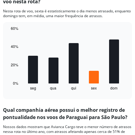
voo nesta rota?
4
categories.
Nesta rota de voo, sexta é estatisticamente o dia menos atrasado, enquanto
The
domingo tem, em média, uma maior frequência de atrasos.
chart
has
60%
1
Bar
Y
Chart
graphic.
chart
axis
with
40%
displaying
5
values.
bars.
Range:
0
20%
The
to
chart
75.
has
1
0%
seg
qua
qui
sex
dom
X
End
of
axis
interactive
displaying
chart
categories.
Qual companhia aérea possui o melhor registro de
Range:
pontualidade nos voos de Paraguai para São Paulo?
5
categories.
Nossos dados mostram que Avianca Cargo teve o menor número de atrasos
The
nessa rota no último ano, com atrasos afetando apenas cerca de 51% de
chart