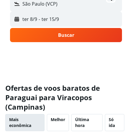
São Paulo (VCP)
ter 8/9
-
ter 15/9
Buscar
Ofertas de voos baratos de
Paraguai para Viracopos
(Campinas)
Mais
Melhor
Última
Só
econômica
hora
ida