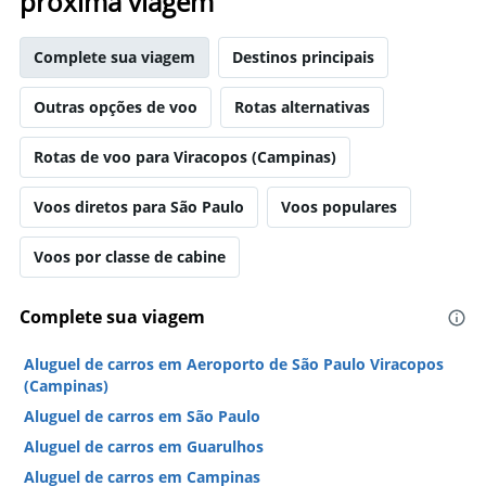
próxima viagem
Complete sua viagem
Destinos principais
Outras opções de voo
Rotas alternativas
Rotas de voo para Viracopos (Campinas)
Voos diretos para São Paulo
Voos populares
Voos por classe de cabine
Complete sua viagem
Aluguel de carros em Aeroporto de São Paulo Viracopos
(Campinas)
Aluguel de carros em São Paulo
Aluguel de carros em Guarulhos
Aluguel de carros em Campinas