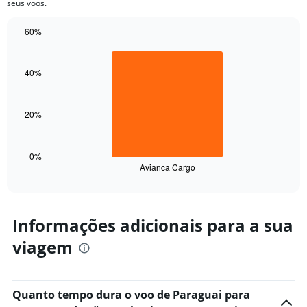
seus voos.
has
1
60%
Y
Bar
Chart
axis
graphic.
chart
displaying
with
40%
values.
1
Range:
bar.
0
20%
to
The
60.
chart
has
1
0%
Avianca Cargo
X
End
of
axis
interactive
displaying
chart
categories.
Range:
Informações adicionais para a sua
1
viagem
categories.
The
chart
has
Quanto tempo dura o voo de Paraguai para
1