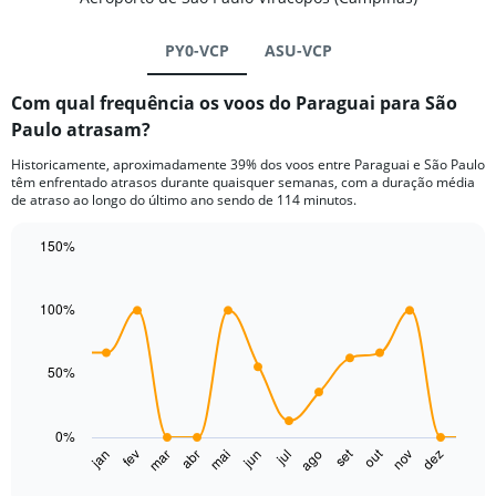
PY0-VCP
ASU-VCP
Com qual frequência os voos do Paraguai para São
Paulo atrasam?
Historicamente, aproximadamente 39% dos voos entre Paraguai e São Paulo
têm enfrentado atrasos durante quaisquer semanas, com a duração média
de atraso ao longo do último ano sendo de 114 minutos.
150%
Line
Chart
graphic.
chart
with
100%
14
data
points.
50%
The
chart
0%
has
out
set
fev
mai
ago
nov
jan
abr
jul
mar
jun
dez
1
End
of
X
interactive