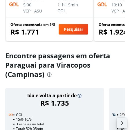
5:00
10:10
11h 15min
-
-
GOL
VCP
ASU
VCP
AS
Oferta encontrada em 5/8
Oferta encontrad
Pesquisar
R$ 1.771
R$ 1.924
Encontre passagens em oferta
Paraguai para Viracopos
(Campinas)
Ida e volta a partir de
R$ 1.735
GOL
2/9
15/9-16/9
2 esca
3 escalas no total
Total:
Total: 52h 05min
De Par